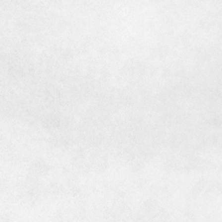
[MISAWA RELAY]
海外事業
住まいの売却