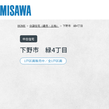
HOME
>
分譲住宅（建売・土地）
>
下野市 緑4丁目
リフォーム
住まい
土地活用
まちづくり
オーナーサポート
企業・IR情報
中古住宅
建てる
個人のお客さま
戸建て・マンション
複合開発・投資開発
サポートメニュー
企業・IR
下野市 緑4丁目
[注文住宅]
1戸区画販売中／全1戸区画
商品ラインアップ
賃貸住宅
ミサワリフォームとは
複合開発事業（ASMACI-アスマチ-）
住まいるりんぐ（ロングサポート）
ニュース
デザイン
賃貸併用住宅
リフォームの流れ
再開発・官民連携事業
保証制度
MISAWAについて
テクノロジー（住まいの性能）
店舗・各種施設
リフォームメニュー
分譲マンション開発事業
アフターメンテナンス
ミサワホームグループ
建築事例・建築実例
土地活用モデルルーム見学
リフォーム事例
収益不動産・投資開発事業
ミサワリフォーム
IR情報
デザイナーズギャラリー
土地活用実例
建築再生事業
SDGs