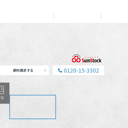
展示
場・
イベント情報
カタログ請求
住まいのご相談
リフォーム
まちづくり
オーナーサポート
企
業・
IR情報
閉じる
閉じる
閉じる
閉じる
閉じる
閉じる
これから土地活用・賃貸経営をご検討の方
これからリフォームをご検討の方
これから住まいをご検討の方
0120-15-3302
資料請求する
すべてのフィールドに新しい価値をデザインし、持続可能
多彩な動画やこだわりが詰まった建築実例、注目の最新情
土地活用の基礎から長期安定経営を目指すオーナー様ま
実例動画や基礎知識、収納の工夫など、理想の住まいを叶
ミサワホームオーナーさま・リフォーム工事ご契約者さま
な未来志向のまちづくりを実現していきます。
報など、住まいづくりを楽しく学べるデジタルラウンジで
で、賃貸経営に役立つ多彩な情報を幅広くお届けします。
えるリフォームの具体策とアイデアを豊富にご用意してい
とミサワホームを結ぶコミュニケーションサイト。お得・
す。
ます。
便利・安心なコンテンツや、ミサワホームからの大切なお
ミサワゼネラルソリューション
ホームラウンジ 土地活用・賃貸経営
知らせなど配信しています。
ホームラウンジ 新築・戸建て
ホームラウンジ リフォーム
ミサワアイデンティティ
ミサワオーナーズクラブ