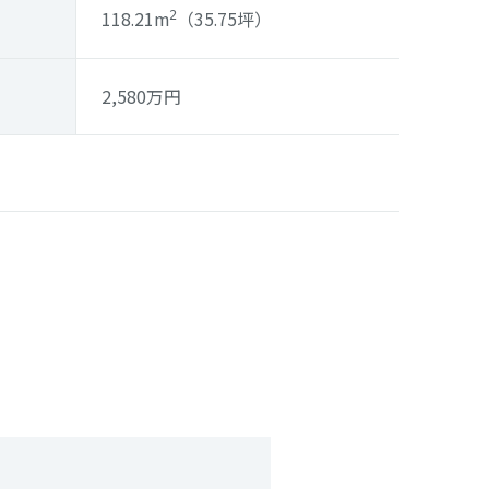
118.21m
（35.75坪）
2
2,580
万円