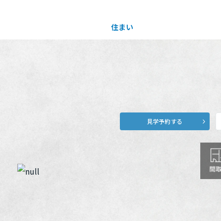
住まい
土地活用
買う
法人のお客さま
事業用
事業用売買
ご相談窓口
採用情報
見学予約する
分譲住宅（建売・土地）検索
企業不動産活用（CRE）戦略
事業用リノベーション
事業用地・事業用建物
お客様センター
新卒者採用
中古住宅検索
社宅建築
ホテル・旅館リフォーム
分譲用地
中途採用
スムストック検索
医療・介護・子育て・障がい福祉施設
障がい者採用
リフォーム営業所
分譲マンション検索
ウエルネス事業
売る