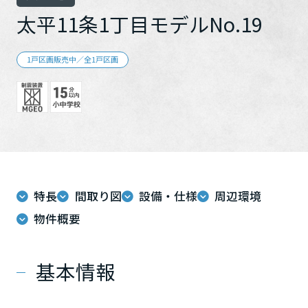
再開発・官民連携事業
土地活用実例
展示
場・
イベント情報
太平11条1丁目モデルNo.19
企業・IR
住まいるりんぐ（ロングサポート）
リフォーム事例
住まいづくりガイド
分譲マンション開発事業
カタログ請求
法人のお客さま
保証制度
1戸区画販売中／全1戸区画
事業用
買う
ニュース
収益不動産・投資開発事業
住まいのご相談
アフターメンテナンス
企業不動産活用（CRE）戦略
MISAWAについて
建築再生事業
事業用リノベーション
分譲住宅（建売・土地）検索
ミサワリフォーム
社宅建築
ミサワホームグループ
事業用売買
ホテル・旅館リフォーム
中古住宅検索
ご相談窓口
医療・介護・子育て・障がい福祉施設
IR情報
スムストック検索
リフォーム営業所
事業用地・事業用建物
SDGs
特長
間取り図
設備・仕様
周辺環境
お客様センター
分譲マンション検索
これから土地活用・賃貸経営をご検討の方
物件概要
分譲用地
環境活動
土地活用の基礎から長期安定経営を目指すオーナー様まで、賃貸経
売る
[MISAWA RELAY]
営に役立つ多彩な情報を幅広くお届けします。
これからリフォームをご検討の方
基本情報
採用情報
実例動画や基礎知識、収納の工夫など、理想の住まいを叶えるリフ
ホームラウンジ 土地活用・賃貸経営
ォームの具体策とアイデアを豊富にご用意しています。
住まいの売却
ミサワホームオーナーさま・リフォーム工事ご契約者さまとミサワ
すべてのフィールドに新しい価値をデザインし、持続可能な未来志