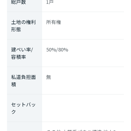
総戸数
1戸
土地の権利
所有権
形態
建ぺい率/
50%/80%
容積率
私道負担面
無
積
セットバッ
ク