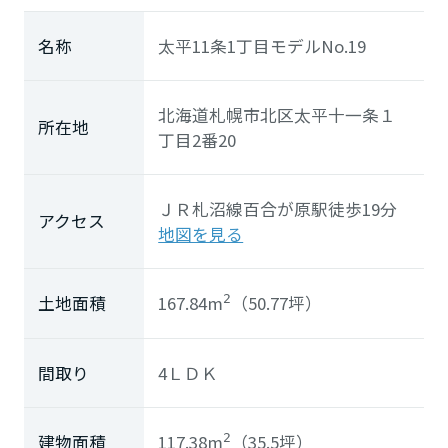
ホームを結ぶコミュニケーションサイト。お得・便利・安心なコン
新卒者採用
向のまちづくりを実現していきます。
ホームラウンジ リフォーム
テンツや、ミサワホームからの大切なお知らせなど配信していま
名称
太平11条1丁目モデルNo.19
す。
ミサワゼネラルソリューション
中途採用
これから住まいをご検討の方
ミサワオーナーズクラブ
多彩な動画やこだわりが詰まった建築実例、注目の最新情報など、
障がい者採用
北海道札幌市北区太平十一条１
住まいづくりを楽しく学べるデジタルラウンジです。
所在地
丁目2番20
ホームラウンジ 新築・戸建て
ウエルネス事業
ＪＲ札沼線
百合が原駅
徒歩19分
アクセス
地図を見る
海外事業
167.84m
（50.77坪）
土地面積
2
間取り
4ＬＤＫ
117.38m
（35.5坪）
建物面積
2