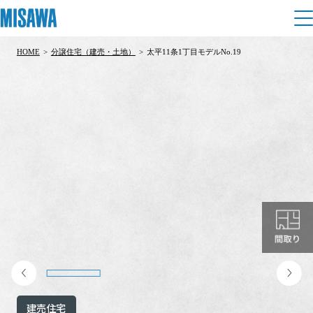
HOME
>
分譲住宅（建売・土地）
>
太平11条1丁目モデルNo.19
住まい
建てる
土地活用
[注文住宅]
個人のお客さま
商品ラインアップ
リフォーム
デザイン
戸建て・マンション
賃貸住宅
まちづくり
テクノロジー（住まいの性能）
賃貸併用住宅
複合開発・投資開発
ミサワリフォームとは
建築事例・建築実例
オーナーサポート
店舗・各種施設
リフォームの流れ
デザイナーズギャラリー
サポートメニュー
複合開発事業（ASMACI-アスマチ-）
土地活用モデルルーム見学
企
業・
IR情報
リフォームメニュー
インテリア
建売住宅