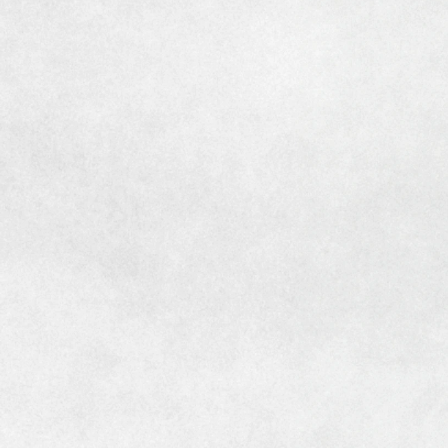
[MISAWA RELAY]
海外事業
住まいの売却