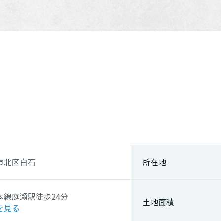
市北区白石
所在地
本線
庭瀬駅
徒歩24分
土地面積
を見る