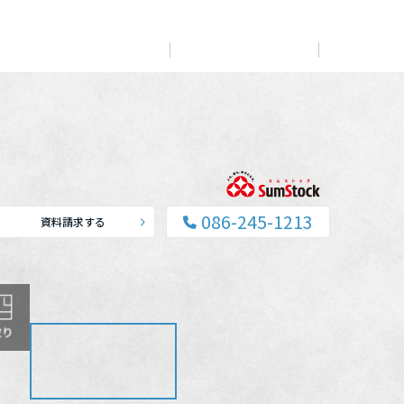
展示
場・
イベント情報
カタログ請求
住まいのご相談
リフォーム
まちづくり
オーナーサポート
企
業・
IR情報
閉じる
閉じる
閉じる
閉じる
閉じる
閉じる
これから土地活用・賃貸経営をご検討の方
これからリフォームをご検討の方
これから住まいをご検討の方
086-245-1213
資料請求する
すべてのフィールドに新しい価値をデザインし、持続可能
多彩な動画やこだわりが詰まった建築実例、注目の最新情
土地活用の基礎から長期安定経営を目指すオーナー様ま
実例動画や基礎知識、収納の工夫など、理想の住まいを叶
ミサワホームオーナーさま・リフォーム工事ご契約者さま
な未来志向のまちづくりを実現していきます。
報など、住まいづくりを楽しく学べるデジタルラウンジで
で、賃貸経営に役立つ多彩な情報を幅広くお届けします。
えるリフォームの具体策とアイデアを豊富にご用意してい
とミサワホームを結ぶコミュニケーションサイト。お得・
す。
ます。
便利・安心なコンテンツや、ミサワホームからの大切なお
ミサワゼネラルソリューション
ホームラウンジ 土地活用・賃貸経営
知らせなど配信しています。
ホームラウンジ 新築・戸建て
ホームラウンジ リフォーム
ミサワアイデンティティ
ミサワオーナーズクラブ