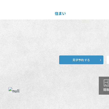
住まい
土地活用
買う
法人のお客さま
事業用
事業用売買
ご相談窓口
採用情報
見学予約する
分譲住宅（建売・土地）検索
企業不動産活用（CRE）戦略
事業用リノベーション
事業用地・事業用建物
お客様センター
新卒者採用
中古住宅検索
社宅建築
ホテル・旅館リフォーム
分譲用地
中途採用
スムストック検索
医療・介護・子育て・障がい福祉施設
障がい者採用
リフォーム営業所
分譲マンション検索
ウエルネス事業
売る