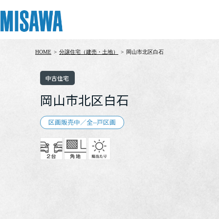
HOME
>
分譲住宅（建売・土地）
>
岡山市北区白石
リフォーム
住まい
土地活用
まちづくり
オーナーサポート
企業・IR情報
中古住宅
建てる
個人のお客さま
戸建て・マンション
複合開発・投資開発
サポートメニュー
企業・IR
岡山市北区白石
[注文住宅]
区画販売中／全--戸区画
商品ラインアップ
賃貸住宅
ミサワリフォームとは
複合開発事業（ASMACI-アスマチ-）
住まいるりんぐ（ロングサポート）
ニュース
デザイン
賃貸併用住宅
リフォームの流れ
再開発・官民連携事業
保証制度
MISAWAについて
テクノロジー（住まいの性能）
店舗・各種施設
リフォームメニュー
分譲マンション開発事業
アフターメンテナンス
ミサワホームグループ
建築事例・建築実例
土地活用モデルルーム見学
リフォーム事例
収益不動産・投資開発事業
ミサワリフォーム
IR情報
デザイナーズギャラリー
土地活用実例
建築再生事業
SDGs