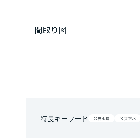
間取り図
特長キーワード
公営水道
公共下水