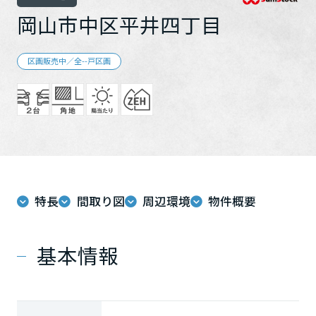
再開発・官民連携事業
土地活用実例
展示
場・
イベント情報
岡山市中区平井四丁目
企業・IR
住まいるりんぐ（ロングサポート）
リフォーム事例
住まいづくりガイド
分譲マンション開発事業
カタログ請求
法人のお客さま
保証制度
区画販売中／全--戸区画
事業用
買う
ニュース
収益不動産・投資開発事業
住まいのご相談
アフターメンテナンス
企業不動産活用（CRE）戦略
MISAWAについて
建築再生事業
事業用リノベーション
分譲住宅（建売・土地）検索
ミサワリフォーム
社宅建築
ミサワホームグループ
事業用売買
ホテル・旅館リフォーム
中古住宅検索
ご相談窓口
医療・介護・子育て・障がい福祉施設
IR情報
スムストック検索
リフォーム営業所
事業用地・事業用建物
SDGs
特長
間取り図
周辺環境
物件概要
お客様センター
分譲マンション検索
これから土地活用・賃貸経営をご検討の方
分譲用地
環境活動
土地活用の基礎から長期安定経営を目指すオーナー様まで、賃貸経
基本情報
売る
[MISAWA RELAY]
営に役立つ多彩な情報を幅広くお届けします。
これからリフォームをご検討の方
採用情報
実例動画や基礎知識、収納の工夫など、理想の住まいを叶えるリフ
ホームラウンジ 土地活用・賃貸経営
ォームの具体策とアイデアを豊富にご用意しています。
住まいの売却
ミサワホームオーナーさま・リフォーム工事ご契約者さまとミサワ
すべてのフィールドに新しい価値をデザインし、持続可能な未来志