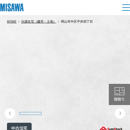
HOME
>
分譲住宅（建売・土地）
>
岡山市中区平井四丁目
住まい
建てる
土地活用
[注文住宅]
個人のお客さま
商品ラインアップ
リフォーム
デザイン
戸建て・マンション
賃貸住宅
まちづくり
テクノロジー（住まいの性能）
賃貸併用住宅
複合開発・投資開発
ミサワリフォームとは
建築事例・建築実例
オーナーサポート
店舗・各種施設
リフォームの流れ
デザイナーズギャラリー
サポートメニュー
複合開発事業（ASMACI-アスマチ-）
土地活用モデルルーム見学
企
業・
IR情報
リフォームメニュー
インテリア
中古住宅