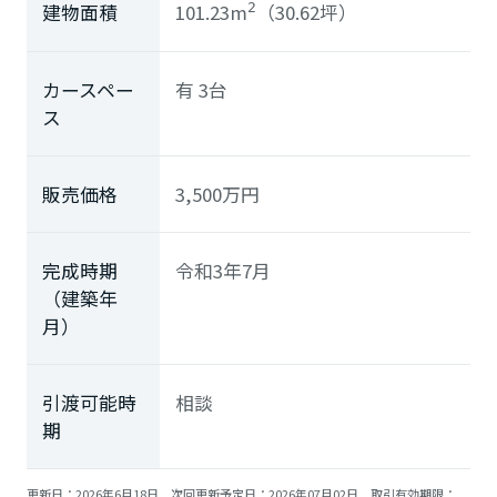
101.23m
（30.62坪）
建物面積
2
ミサワアイデンティティ
カースペー
有 3台
ス
販売価格
3,500
万円
完成時期
令和3年7月
（建築年
月）
引渡可能時
相談
期
更新日：2026年6月18日 次回更新予定日：2026年07月02日 取引有効期限：