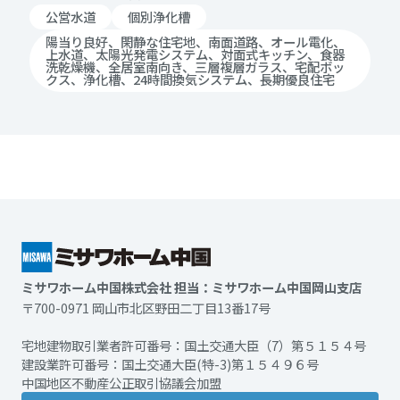
公営水道
個別浄化槽
陽当り良好、閑静な住宅地、南面道路、オール電化、
上水道、太陽光発電システム、対面式キッチン、食器
洗乾燥機、全居室南向き、三層複層ガラス、宅配ボッ
クス、浄化槽、24時間換気システム、長期優良住宅
ミサワホーム中国株式会社 担当：ミサワホーム中国岡山支店
〒700-0971 岡山市北区野田二丁目13番17号
宅地建物取引業者許可番号：国土交通大臣（7）第５１５４号
建設業許可番号：国土交通大臣(特-3)第１５４９６号
中国地区不動産公正取引協議会加盟