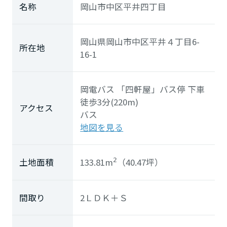
ホームを結ぶコミュニケーションサイト。お得・便利・安心なコン
新卒者採用
名称
岡山市中区平井四丁目
向のまちづくりを実現していきます。
ホームラウンジ リフォーム
テンツや、ミサワホームからの大切なお知らせなど配信していま
す。
ミサワゼネラルソリューション
中途採用
これから住まいをご検討の方
岡山県岡山市中区平井４丁目6-
ミサワオーナーズクラブ
所在地
多彩な動画やこだわりが詰まった建築実例、注目の最新情報など、
障がい者採用
16-1
住まいづくりを楽しく学べるデジタルラウンジです。
ホームラウンジ 新築・戸建て
ウエルネス事業
岡電バス
「四軒屋」
バス停 下車
徒歩3分(220m)
アクセス
バス
海外事業
地図を見る
133.81m
（40.47坪）
土地面積
2
間取り
2ＬＤＫ＋Ｓ