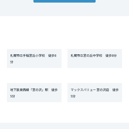
札幌市立手稲宮丘小学校 徒歩8
札幌市立宮の丘中学校 徒歩8分
分
地下鉄東西線「宮の沢」駅 徒歩
マックスバリュー 宮の沢店 徒歩
5分
5分