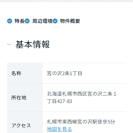
ホームを結ぶコミュニケーションサイト。お得・便利・安心なコン
新卒者採用
向のまちづくりを実現していきます。
ホームラウンジ リフォーム
テンツや、ミサワホームからの大切なお知らせなど配信していま
す。
ミサワゼネラルソリューション
中途採用
これから住まいをご検討の方
特長
周辺環境
物件概要
ミサワオーナーズクラブ
多彩な動画やこだわりが詰まった建築実例、注目の最新情報など、
障がい者採用
住まいづくりを楽しく学べるデジタルラウンジです。
基本情報
ホームラウンジ 新築・戸建て
ウエルネス事業
海外事業
名称
宮の沢2条1丁目
北海道札幌市西区宮の沢二条１
所在地
丁目427-83
札幌市東西線
宮の沢駅
徒歩5分
アクセス
地図を見る