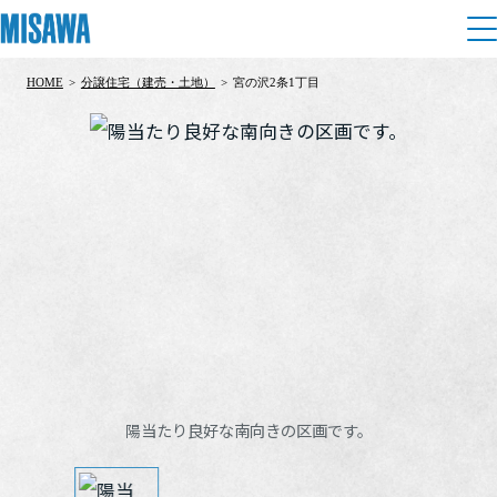
HOME
>
分譲住宅（建売・土地）
>
宮の沢2条1丁目
住まい
建てる
土地活用
[注文住宅]
個人のお客さま
商品ラインアップ
リフォーム
デザイン
戸建て・マンション
賃貸住宅
まちづくり
テクノロジー（住まいの性能）
賃貸併用住宅
複合開発・投資開発
ミサワリフォームとは
建築事例・建築実例
オーナーサポート
店舗・各種施設
陽当たり良好な南向きの区画です。
リフォームの流れ
デザイナーズギャラリー
サポートメニュー
複合開発事業（ASMACI-アスマチ-）
土地活用モデルルーム見学
企
業・
IR情報
リフォームメニュー
インテリア