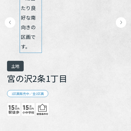
再開発・官民連携事業
土地活用実例
展示
場・
イベント情報
企業・IR
住まいるりんぐ（ロングサポート）
リフォーム事例
住まいづくりガイド
分譲マンション開発事業
カタログ請求
法人のお客さま
保証制度
事業用
買う
ニュース
収益不動産・投資開発事業
住まいのご相談
アフターメンテナンス
企業不動産活用（CRE）戦略
MISAWAについて
建築再生事業
事業用リノベーション
分譲住宅（建売・土地）検索
ミサワリフォーム
社宅建築
ミサワホームグループ
事業用売買
ホテル・旅館リフォーム
中古住宅検索
土地
ご相談窓口
医療・介護・子育て・障がい福祉施設
IR情報
スムストック検索
宮の沢2条1丁目
リフォーム営業所
事業用地・事業用建物
SDGs
お客様センター
分譲マンション検索
これから土地活用・賃貸経営をご検討の方
分譲用地
1区画販売中／全2区画
環境活動
土地活用の基礎から長期安定経営を目指すオーナー様まで、賃貸経
売る
[MISAWA RELAY]
営に役立つ多彩な情報を幅広くお届けします。
これからリフォームをご検討の方
採用情報
実例動画や基礎知識、収納の工夫など、理想の住まいを叶えるリフ
ホームラウンジ 土地活用・賃貸経営
ォームの具体策とアイデアを豊富にご用意しています。
住まいの売却
ミサワホームオーナーさま・リフォーム工事ご契約者さまとミサワ
すべてのフィールドに新しい価値をデザインし、持続可能な未来志