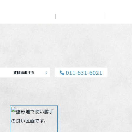
展示
場・
イベント情報
カタログ請求
住まいのご相談
リフォーム
まちづくり
オーナーサポート
企
業・
IR情報
閉じる
閉じる
閉じる
閉じる
閉じる
閉じる
これから土地活用・賃貸経営をご検討の方
これからリフォームをご検討の方
これから住まいをご検討の方
011-631-6021
資料請求する
すべてのフィールドに新しい価値をデザインし、持続可能
多彩な動画やこだわりが詰まった建築実例、注目の最新情
土地活用の基礎から長期安定経営を目指すオーナー様ま
実例動画や基礎知識、収納の工夫など、理想の住まいを叶
ミサワホームオーナーさま・リフォーム工事ご契約者さま
な未来志向のまちづくりを実現していきます。
報など、住まいづくりを楽しく学べるデジタルラウンジで
で、賃貸経営に役立つ多彩な情報を幅広くお届けします。
えるリフォームの具体策とアイデアを豊富にご用意してい
とミサワホームを結ぶコミュニケーションサイト。お得・
す。
ます。
便利・安心なコンテンツや、ミサワホームからの大切なお
ミサワゼネラルソリューション
ホームラウンジ 土地活用・賃貸経営
知らせなど配信しています。
ホームラウンジ 新築・戸建て
ホームラウンジ リフォーム
ミサワアイデンティティ
ミサワオーナーズクラブ