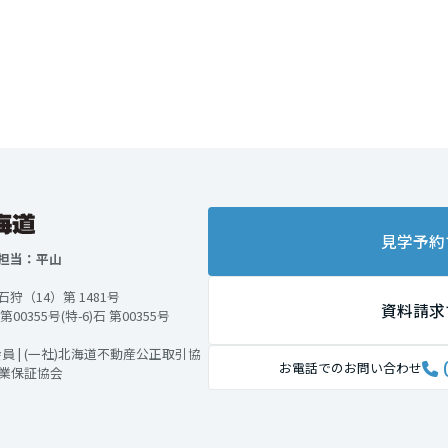
見学予約
担当：平山
（14）第 1481号
資料請求
355号(特-6)石 第00355号
 | (一社)北海道不動産公正取引協
お電話でのお問い合わせ
引業保証協会