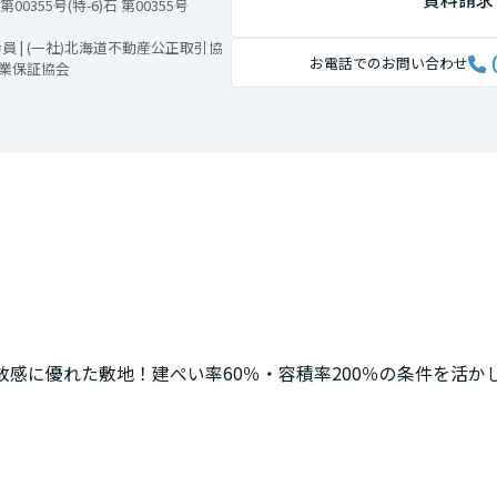
355号(特-6)石 第00355号
 | (一社)北海道不動産公正取引協
お電話でのお問い合わせ
引業保証協会
放感に優れた敷地！建ぺい率60％・容積率200％の条件を活か