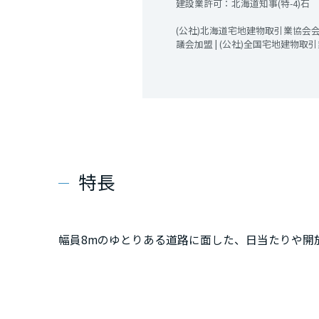
建設業許可：北海道知事(特-4)石 第00
(公社)北海道宅地建物取引業協会会員
議会加盟 | (公社)全国宅地建物取
特長
幅員8mのゆとりある道路に面した、日当たりや開