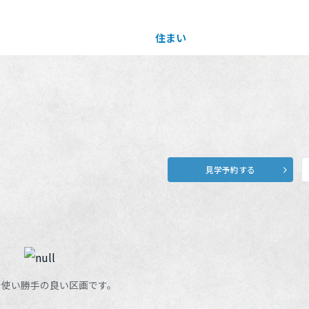
住まい
土地活用
買う
法人のお客さま
事業用
事業用売買
ご相談窓口
採用情報
見学予約する
分譲住宅（建売・土地）検索
企業不動産活用（CRE）戦略
事業用リノベーション
事業用地・事業用建物
お客様センター
新卒者採用
中古住宅検索
社宅建築
ホテル・旅館リフォーム
分譲用地
中途採用
スムストック検索
医療・介護・子育て・障がい福祉施設
障がい者採用
リフォーム営業所
分譲マンション検索
ウエルネス事業
で使い勝手の良い区画です。
売る