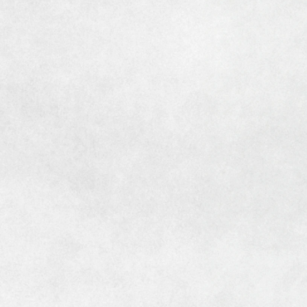
[MISAWA RELAY]
海外事業
住まいの売却