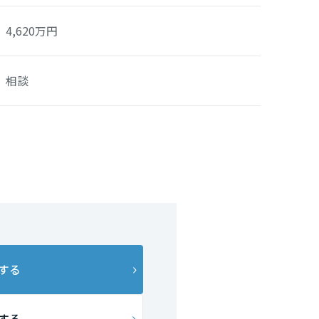
4,620
万円
相談
する
する