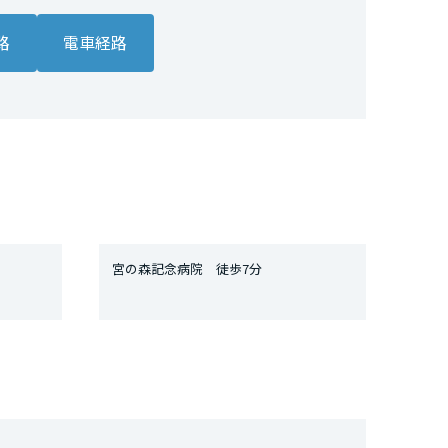
路
電車経路
宮の森記念病院 徒歩7分