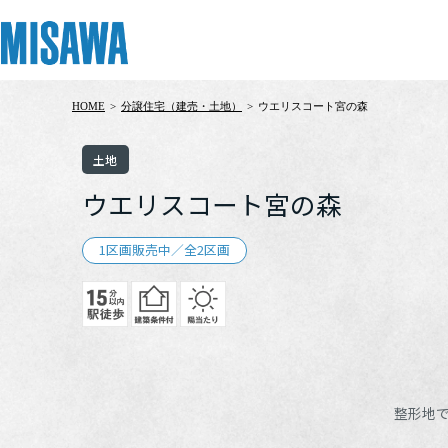
HOME
>
分譲住宅（建売・土地）
>
ウエリスコート宮の森
リフォーム
住まい
土地活用
まちづくり
オーナーサポート
企業・IR情報
土地
建てる
個人のお客さま
戸建て・マンション
複合開発・投資開発
サポートメニュー
企業・IR
ウエリスコート宮の森
[注文住宅]
1区画販売中／全2区画
商品ラインアップ
賃貸住宅
ミサワリフォームとは
複合開発事業（ASMACI-アスマチ-）
住まいるりんぐ（ロングサポート）
ニュース
デザイン
賃貸併用住宅
リフォームの流れ
再開発・官民連携事業
保証制度
MISAWAについて
テクノロジー（住まいの性能）
店舗・各種施設
リフォームメニュー
分譲マンション開発事業
アフターメンテナンス
ミサワホームグループ
建築事例・建築実例
土地活用モデルルーム見学
リフォーム事例
収益不動産・投資開発事業
ミサワリフォーム
IR情報
整形地
デザイナーズギャラリー
土地活用実例
建築再生事業
SDGs