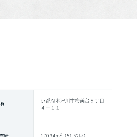
京都府木津川市梅美台５丁目
地
４－１１
170.34m
（51.52坪）
面積
2