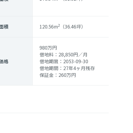
面積
120.56m
（36.46坪）
2
980
万円
借地料：28,850
円
／月
価格
借地期限：2053-09-30
借地期間：27年4ヶ月残存
保証金：260万円