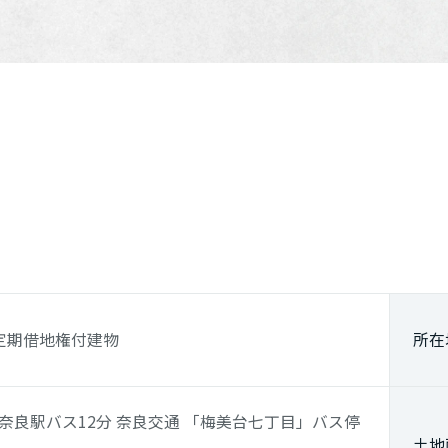
定期借地権付建物
所在
奈良駅
バス12分 奈良交通
「梅美台七丁目」
バス停
土地