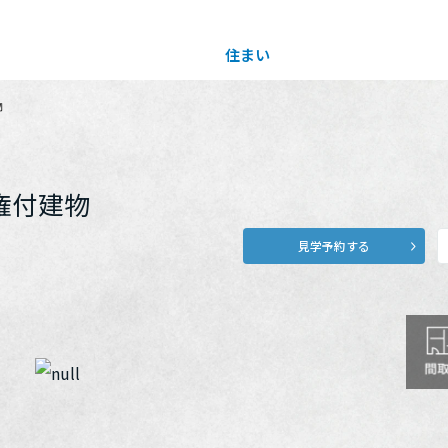
住まい
土地活用
物
買う
法人のお客さま
事業用
事業用売買
ご相談窓口
採用情報
権付建物
見学予約する
分譲住宅（建売・土地）検索
企業不動産活用（CRE）戦略
事業用リノベーション
事業用地・事業用建物
お客様センター
新卒者採用
中古住宅検索
社宅建築
ホテル・旅館リフォーム
分譲用地
中途採用
スムストック検索
医療・介護・子育て・障がい福祉施設
障がい者採用
リフォーム営業所
分譲マンション検索
ウエルネス事業
売る