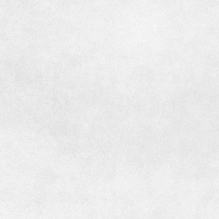
[MISAWA RELAY]
海外事業
住まいの売却