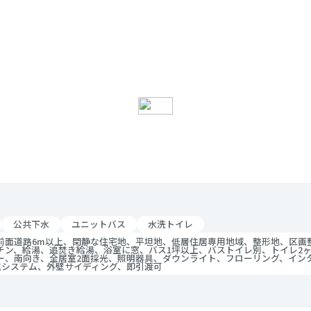
公共下水
ユニットバス
水洗トイレ
前面道路6m以上、閑静な住宅地、平坦地、低層住居専用地域、整形地、区画
チン、給湯、追焚き給湯、浴室に窓、バス1坪以上、バストイレ別、トイレ2
ー、南向き、全居室2面採光、照明器具、ダウンライト、フローリング、イン
気システム、外壁サイディング、即引渡可