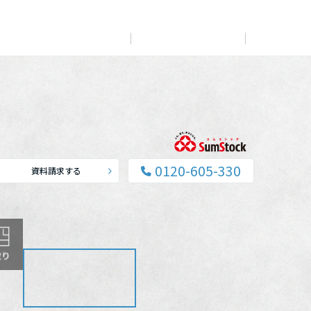
展示
場・
イベント情報
カタログ請求
住まいのご相談
リフォーム
まちづくり
オーナーサポート
企
業・
IR情報
閉じる
閉じる
閉じる
閉じる
閉じる
閉じる
これから土地活用・賃貸経営をご検討の方
これからリフォームをご検討の方
これから住まいをご検討の方
0120-605-330
資料請求する
すべてのフィールドに新しい価値をデザインし、持続可能
多彩な動画やこだわりが詰まった建築実例、注目の最新情
土地活用の基礎から長期安定経営を目指すオーナー様ま
実例動画や基礎知識、収納の工夫など、理想の住まいを叶
ミサワホームオーナーさま・リフォーム工事ご契約者さま
な未来志向のまちづくりを実現していきます。
報など、住まいづくりを楽しく学べるデジタルラウンジで
で、賃貸経営に役立つ多彩な情報を幅広くお届けします。
えるリフォームの具体策とアイデアを豊富にご用意してい
とミサワホームを結ぶコミュニケーションサイト。お得・
す。
ます。
便利・安心なコンテンツや、ミサワホームからの大切なお
ミサワゼネラルソリューション
ホームラウンジ 土地活用・賃貸経営
知らせなど配信しています。
ホームラウンジ 新築・戸建て
ホームラウンジ リフォーム
ミサワアイデンティティ
ミサワオーナーズクラブ