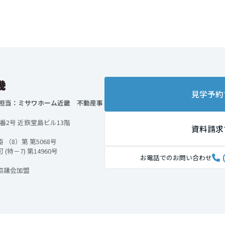
見学予約
 担当：ミサワホーム近畿 不動産事
2番2号 近鉄堂島ビル13階
資料請求
（8）第 第5068号
－7) 第14960号
お電話でのお問い合わせ
協議会加盟