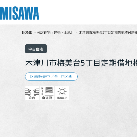
HOME
>
分譲住宅（建売・土地）
>
木津川市梅美台5丁目定期借地権付建
リフォーム
住まい
土地活用
まちづくり
オーナーサポート
企業・IR情報
中古住宅
建てる
個人のお客さま
戸建て・マンション
複合開発・投資開発
サポートメニュー
企業・IR
木津川市梅美台5丁目定期借地
[注文住宅]
区画販売中／全--戸区画
商品ラインアップ
賃貸住宅
ミサワリフォームとは
複合開発事業（ASMACI-アスマチ-）
住まいるりんぐ（ロングサポート）
ニュース
デザイン
賃貸併用住宅
リフォームの流れ
再開発・官民連携事業
保証制度
MISAWAについて
テクノロジー（住まいの性能）
店舗・各種施設
リフォームメニュー
分譲マンション開発事業
アフターメンテナンス
ミサワホームグループ
建築事例・建築実例
土地活用モデルルーム見学
リフォーム事例
収益不動産・投資開発事業
ミサワリフォーム
IR情報
デザイナーズギャラリー
土地活用実例
建築再生事業
SDGs