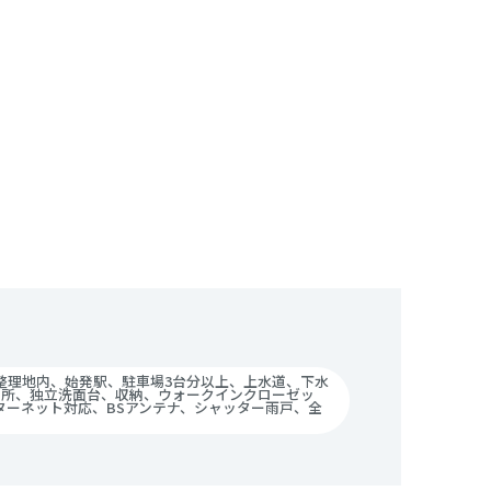
整理地内、始発駅、駐車場3台分以上、上水道、下水
ヶ所、独立洗面台、収納、ウォークインクローゼッ
ターネット対応、BSアンテナ、シャッター雨戸、全