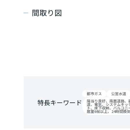
間取り図
都市ガス
公営水道
特長キーワード
陽当り良好、南面道路、
道、電気、システムキッ
ト、床下収納、バルコニ
居室6帖以上、24時間換