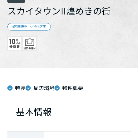
再開発・官民連携事業
土地活用実例
展示
場・
イベント情報
スカイタウンII煌めきの街
企業・IR
住まいるりんぐ（ロングサポート）
リフォーム事例
住まいづくりガイド
分譲マンション開発事業
カタログ請求
法人のお客さま
保証制度
4区画販売中／全6区画
事業用
買う
ニュース
収益不動産・投資開発事業
住まいのご相談
アフターメンテナンス
企業不動産活用（CRE）戦略
MISAWAについて
建築再生事業
事業用リノベーション
分譲住宅（建売・土地）検索
ミサワリフォーム
社宅建築
ミサワホームグループ
事業用売買
ホテル・旅館リフォーム
中古住宅検索
ご相談窓口
医療・介護・子育て・障がい福祉施設
IR情報
スムストック検索
リフォーム営業所
事業用地・事業用建物
SDGs
特長
周辺環境
物件概要
お客様センター
分譲マンション検索
これから土地活用・賃貸経営をご検討の方
分譲用地
環境活動
土地活用の基礎から長期安定経営を目指すオーナー様まで、賃貸経
基本情報
売る
[MISAWA RELAY]
営に役立つ多彩な情報を幅広くお届けします。
これからリフォームをご検討の方
採用情報
実例動画や基礎知識、収納の工夫など、理想の住まいを叶えるリフ
ホームラウンジ 土地活用・賃貸経営
ォームの具体策とアイデアを豊富にご用意しています。
住まいの売却
ミサワホームオーナーさま・リフォーム工事ご契約者さまとミサワ
すべてのフィールドに新しい価値をデザインし、持続可能な未来志