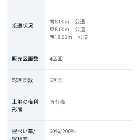
南8.00m 公道
接道状況
東8.00m 公道
西18.00m 公道
販売区画数
4区画
総区画数
6区画
土地の権利
所有権
形態
建ぺい率/
60%/200%
容積率