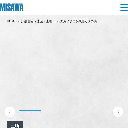
HOME
>
分譲住宅（建売・土地）
>
スカイタウンII煌めきの街
住まい
建てる
土地活用
[注文住宅]
個人のお客さま
商品ラインアップ
リフォーム
デザイン
戸建て・マンション
賃貸住宅
まちづくり
テクノロジー（住まいの性能）
賃貸併用住宅
複合開発・投資開発
ミサワリフォームとは
建築事例・建築実例
オーナーサポート
店舗・各種施設
リフォームの流れ
デザイナーズギャラリー
サポートメニュー
複合開発事業（ASMACI-アスマチ-）
土地活用モデルルーム見学
企
業・
IR情報
リフォームメニュー
インテリア
土地