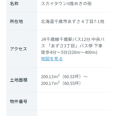
ホームを結ぶコミュニケーションサイト。お得・便利・安心なコン
新卒者採用
名称
スカイタウンII煌めきの街
向のまちづくりを実現していきます。
ホームラウンジ リフォーム
テンツや、ミサワホームからの大切なお知らせなど配信していま
す。
ミサワゼネラルソリューション
中途採用
これから住まいをご検討の方
所在地
北海道千歳市あずさ４丁目7-1他
ミサワオーナーズクラブ
多彩な動画やこだわりが詰まった建築実例、注目の最新情報など、
障がい者採用
住まいづくりを楽しく学べるデジタルラウンジです。
JR千歳線
千歳駅
バス12分 中央バ
ホームラウンジ 新築・戸建て
ウエルネス事業
ス
「あずさ3丁目」
バス停 下車
アクセス
徒歩4分～5分(320m～400m)
地図を見る
海外事業
200.13m
（60.53坪）
～
2
土地面積
200.17m
（60.55坪）
2
物件番号