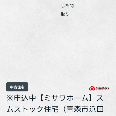
ホームを結ぶコミュニケーションサイト。お得・便利・安心なコン
新卒者採用
向のまちづくりを実現していきます。
ホームラウンジ リフォーム
テンツや、ミサワホームからの大切なお知らせなど配信していま
す。
ミサワゼネラルソリューション
中途採用
これから住まいをご検討の方
ミサワオーナーズクラブ
多彩な動画やこだわりが詰まった建築実例、注目の最新情報など、
障がい者採用
住まいづくりを楽しく学べるデジタルラウンジです。
ホームラウンジ 新築・戸建て
ウエルネス事業
海外事業
中古住宅
※申込中【ミサワホーム】ス
ムストック住宅（青森市浜田