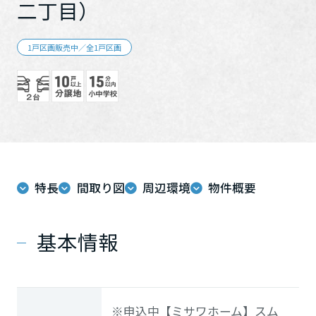
二丁目）
ミサワアイデンティティ
1戸区画販売中／全1戸区画
特長
間取り図
周辺環境
物件概要
基本情報
※申込中【ミサワホーム】スム