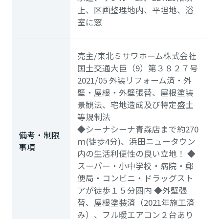
上、区画整理地内、平坦地、浴
室に窓
売主/
東北ミサワホーム株式会社
国土交通大臣（9）第３８２７号
2021/05 外装リフォーム済・外
壁・屋根・外壁張替、屋根塗装
景観法、宅地造成及び特定盛土
等規制法
◆シーナシーナ青森店まで約270
備考・制限
ｍ(徒歩4分)、浜田ニュータウン
事項
内の生活利便性の良い立地！ ◆
スーパー・小中学校・病院・郵
便局・コンビニ・ドラッグスト
アが徒歩１５分圏内 ◆外壁張
替、屋根塗装済（2021年施工済
み）、フル暖エアコン２台あり