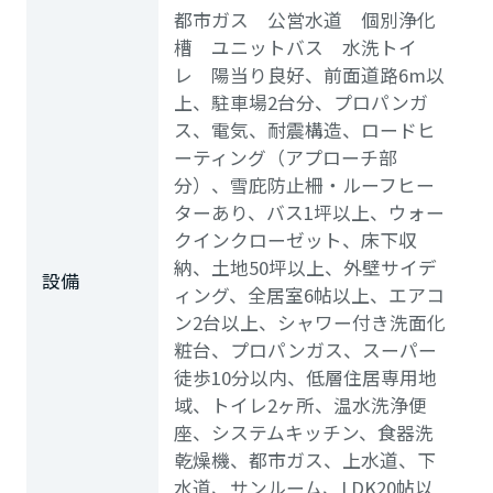
都市ガス 公営水道 個別浄化
槽 ユニットバス 水洗トイ
レ 陽当り良好、前面道路6m以
上、駐車場2台分、プロパンガ
ス、電気、耐震構造、ロードヒ
ーティング（アプローチ部
分）、雪庇防止柵・ルーフヒー
ターあり、バス1坪以上、ウォー
クインクローゼット、床下収
納、土地50坪以上、外壁サイデ
設備
ィング、全居室6帖以上、エアコ
ン2台以上、シャワー付き洗面化
粧台、プロパンガス、スーパー
徒歩10分以内、低層住居専用地
域、トイレ2ヶ所、温水洗浄便
座、システムキッチン、食器洗
乾燥機、都市ガス、上水道、下
水道、サンルーム、LDK20帖以