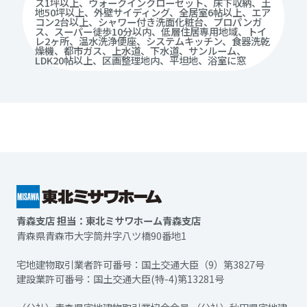
ス1坪以上、ウォークインクローゼット、床下収納、土
地50坪以上、外壁サイディング、全居室6帖以上、エア
コン2台以上、シャワー付き洗面化粧台、プロパンガ
ス、スーパー徒歩10分以内、低層住居専用地域、トイ
レ2ヶ所、温水洗浄便座、システムキッチン、食器洗乾
燥機、都市ガス、上水道、下水道、サンルーム、
LDK20帖以上、区画整理地内、平坦地、浴室に窓
青森支店 担当：東北ミサワホーム青森支店
青森県青森市大字筒井字八ツ橋90番地1
宅地建物取引業者許可番号：国土交通大臣（9）第3827号
建設業許可番号：国土交通大臣(特-4)第13281号