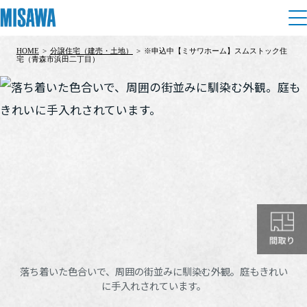
HOME
>
分譲住宅（建売・土地）
>
※申込中【ミサワホーム】スムストック住
住まい
宅（青森市浜田二丁目）
建てる
土地活用
[注文住宅]
個人のお客さま
商品ラインアップ
リフォーム
デザイン
戸建て・マンション
賃貸住宅
まちづくり
テクノロジー（住まいの性能）
賃貸併用住宅
複合開発・投資開発
ミサワリフォームとは
建築事例・建築実例
オーナーサポート
店舗・各種施設
リフォームの流れ
デザイナーズギャラリー
落ち着いた色合いで、周囲の街並みに馴染む外観。庭もきれい
サポートメニュー
複合開発事業（ASMACI-アスマチ-）
土地活用モデルルーム見学
に手入れされています。
企
業・
IR情報
リフォームメニュー
インテリア