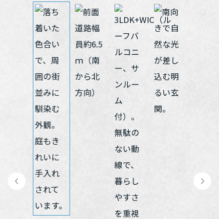
再開発・官民連携事業
土地活用実例
展示
場・
イベント情報
企業・IR
住まいるりんぐ（ロングサポート）
リフォーム事例
住まいづくりガイド
分譲マンション開発事業
カタログ請求
法人のお客さま
保証制度
事業用
買う
ニュース
収益不動産・投資開発事業
住まいのご相談
アフターメンテナンス
企業不動産活用（CRE）戦略
MISAWAについて
建築再生事業
事業用リノベーション
分譲住宅（建売・土地）検索
ミサワリフォーム
社宅建築
ミサワホームグループ
事業用売買
ホテル・旅館リフォーム
中古住宅検索
ご相談窓口
医療・介護・子育て・障がい福祉施設
IR情報
スムストック検索
リフォーム営業所
事業用地・事業用建物
SDGs
お客様センター
分譲マンション検索
これから土地活用・賃貸経営をご検討の方
分譲用地
環境活動
土地活用の基礎から長期安定経営を目指すオーナー様まで、賃貸経
売る
[MISAWA RELAY]
営に役立つ多彩な情報を幅広くお届けします。
これからリフォームをご検討の方
採用情報
実例動画や基礎知識、収納の工夫など、理想の住まいを叶えるリフ
ホームラウンジ 土地活用・賃貸経営
ォームの具体策とアイデアを豊富にご用意しています。
住まいの売却
ミサワホームオーナーさま・リフォーム工事ご契約者さまとミサワ
すべてのフィールドに新しい価値をデザインし、持続可能な未来志