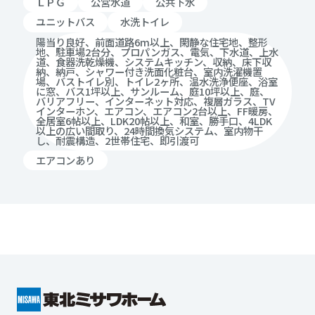
ＬＰＧ
公営水道
公共下水
ユニットバス
水洗トイレ
陽当り良好、前面道路6m以上、閑静な住宅地、整形
地、駐車場2台分、プロパンガス、電気、下水道、上水
道、食器洗乾燥機、システムキッチン、収納、床下収
納、納戸、シャワー付き洗面化粧台、室内洗濯機置
場、バストイレ別、トイレ2ヶ所、温水洗浄便座、浴室
に窓、バス1坪以上、サンルーム、庭10坪以上、庭、
バリアフリー、インターネット対応、複層ガラス、TV
インターホン、エアコン、エアコン2台以上、FF暖房、
全居室6帖以上、LDK20帖以上、和室、勝手口、4LDK
以上の広い間取り、24時間換気システム、室内物干
し、耐震構造、2世帯住宅、即引渡可
エアコンあり