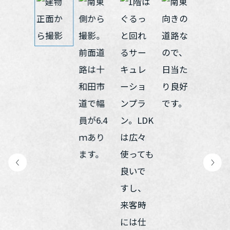
再開発・官民連携事業
土地活用実例
展示
場・
イベント情報
企業・IR
住まいるりんぐ（ロングサポート）
リフォーム事例
住まいづくりガイド
分譲マンション開発事業
カタログ請求
法人のお客さま
保証制度
事業用
買う
ニュース
収益不動産・投資開発事業
住まいのご相談
アフターメンテナンス
企業不動産活用（CRE）戦略
MISAWAについて
建築再生事業
事業用リノベーション
分譲住宅（建売・土地）検索
ミサワリフォーム
社宅建築
ミサワホームグループ
事業用売買
ホテル・旅館リフォーム
中古住宅検索
ご相談窓口
医療・介護・子育て・障がい福祉施設
IR情報
スムストック検索
リフォーム営業所
事業用地・事業用建物
SDGs
お客様センター
分譲マンション検索
これから土地活用・賃貸経営をご検討の方
分譲用地
環境活動
土地活用の基礎から長期安定経営を目指すオーナー様まで、賃貸経
売る
[MISAWA RELAY]
営に役立つ多彩な情報を幅広くお届けします。
これからリフォームをご検討の方
採用情報
実例動画や基礎知識、収納の工夫など、理想の住まいを叶えるリフ
ホームラウンジ 土地活用・賃貸経営
ォームの具体策とアイデアを豊富にご用意しています。
住まいの売却
ミサワホームオーナーさま・リフォーム工事ご契約者さまとミサワ
すべてのフィールドに新しい価値をデザインし、持続可能な未来志