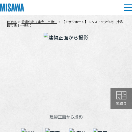
HOME
>
分譲住宅（建売・土地）
>
【ミサワホーム】スムストック住宅（十和
住まい
田市西十一番町）
建てる
土地活用
[注文住宅]
個人のお客さま
商品ラインアップ
リフォーム
デザイン
戸建て・マンション
賃貸住宅
まちづくり
テクノロジー（住まいの性能）
賃貸併用住宅
複合開発・投資開発
ミサワリフォームとは
建築事例・建築実例
オーナーサポート
店舗・各種施設
リフォームの流れ
デザイナーズギャラリー
建物正面から撮影
サポートメニュー
複合開発事業（ASMACI-アスマチ-）
土地活用モデルルーム見学
企
業・
IR情報
リフォームメニュー
インテリア