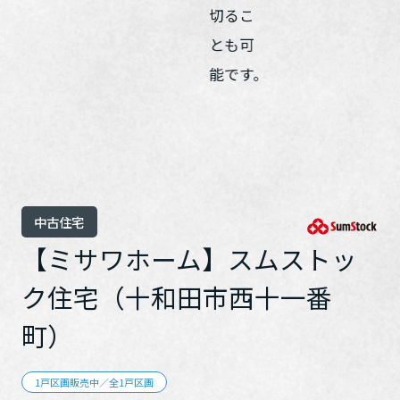
ホームを結ぶコミュニケーションサイト。お得・便利・安心なコン
新卒者採用
向のまちづくりを実現していきます。
ホームラウンジ リフォーム
テンツや、ミサワホームからの大切なお知らせなど配信していま
す。
ミサワゼネラルソリューション
中途採用
これから住まいをご検討の方
ミサワオーナーズクラブ
多彩な動画やこだわりが詰まった建築実例、注目の最新情報など、
障がい者採用
住まいづくりを楽しく学べるデジタルラウンジです。
ホームラウンジ 新築・戸建て
ウエルネス事業
海外事業
中古住宅
【ミサワホーム】スムストッ
ク住宅（十和田市西十一番
町）
1戸区画販売中／全1戸区画