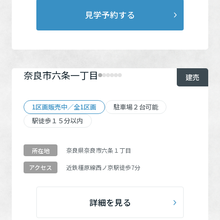
駐車場２台可能
（4）
再開発・官民連携事業
土地活用実例
展示
場・
イベント情報
見学予約する
企業・IR
住まいるりんぐ（ロングサポート）
リフォーム事例
住まいづくりガイド
駅徒歩15分以内
（6）
分譲マンション開発事業
カタログ請求
法人のお客さま
保証制度
10戸以上の分譲地
（2）
事業用
買う
ニュース
収益不動産・投資開発事業
住まいのご相談
アフターメンテナンス
蔵のある家
（1）
企業不動産活用（CRE）戦略
MISAWAについて
建築再生事業
奈良市六条一丁目
建売
事業用リノベーション
分譲住宅（建売・土地）検索
ZEH
（1）
ミサワリフォーム
社宅建築
ミサワホームグループ
事業用売買
ホテル・旅館リフォーム
中古住宅検索
高天井
（1）
1区画販売中／全1区画
駐車場２台可能
ご相談窓口
医療・介護・子育て・障がい福祉施設
IR情報
駅徒歩１５分以内
スムストック検索
リフォーム営業所
事業用地・事業用建物
SDGs
お客様センター
分譲マンション検索
検索する
奈良県奈良市六条１丁目
所在地
これから土地活用・賃貸経営をご検討の方
分譲用地
環境活動
近鉄橿原線
西ノ京駅
徒歩7分
アクセス
土地活用の基礎から長期安定経営を目指すオーナー様まで、賃貸経
売る
[MISAWA RELAY]
全国エリアに戻る
営に役立つ多彩な情報を幅広くお届けします。
これからリフォームをご検討の方
採用情報
実例動画や基礎知識、収納の工夫など、理想の住まいを叶えるリフ
ホームラウンジ 土地活用・賃貸経営
詳細を見る
ォームの具体策とアイデアを豊富にご用意しています。
住まいの売却
ミサワホームオーナーさま・リフォーム工事ご契約者さまとミサワ
すべてのフィールドに新しい価値をデザインし、持続可能な未来志