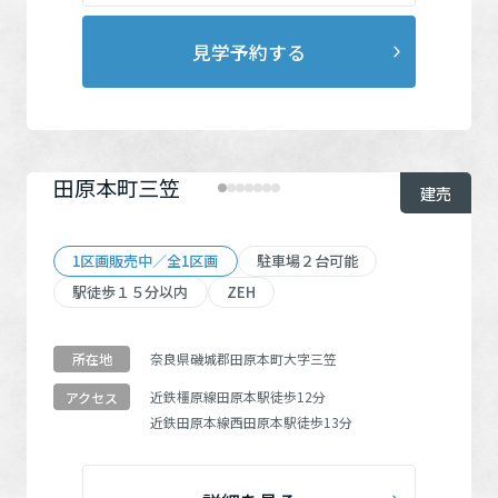
見学予約する
田原本町三笠
建売
1区画販売中／全1区画
駐車場２台可能
駅徒歩１５分以内
ZEH
奈良県磯城郡田原本町大字三笠
所在地
近鉄橿原線
田原本駅
徒歩12分
アクセス
近鉄田原本線
西田原本駅
徒歩13分