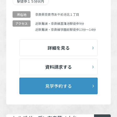
駅徒歩１５分以内
奈良県奈良市あやめ池北１丁目
所在地
近鉄難波・奈良線
菖蒲池駅
徒歩9分
アクセス
近鉄難波・奈良線
学園前駅
徒歩13分～14分
詳細を見る
資料請求する
見学予約する