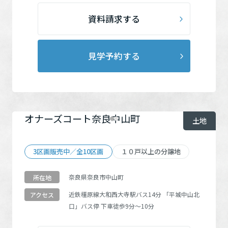
ホームを結ぶコミュニケーションサイト。お得・便利・安心なコン
新卒者採用
向のまちづくりを実現していきます。
ホームラウンジ リフォーム
テンツや、ミサワホームからの大切なお知らせなど配信していま
資料請求する
す。
ミサワゼネラルソリューション
中途採用
これから住まいをご検討の方
ミサワオーナーズクラブ
多彩な動画やこだわりが詰まった建築実例、注目の最新情報など、
障がい者採用
見学予約する
住まいづくりを楽しく学べるデジタルラウンジです。
ホームラウンジ 新築・戸建て
ウエルネス事業
オナーズコート奈良中山町
土地
海外事業
3区画販売中／全10区画
１０戸以上の分譲地
奈良県奈良市中山町
所在地
近鉄橿原線
大和西大寺駅
バス14分
「平城中山北
アクセス
口」
バス停 下車徒歩9分～10分