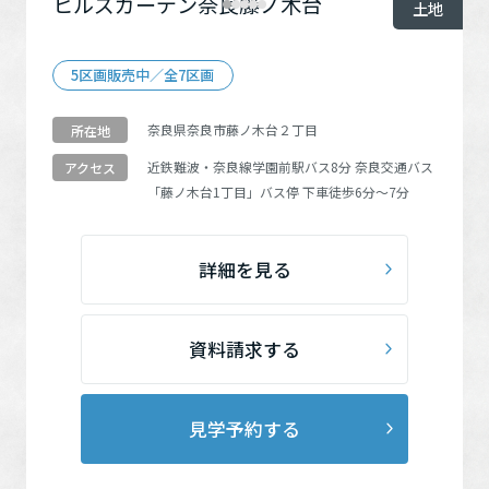
ヒルズガーデン奈良藤ノ木台
土地
5区画販売中／全7区画
奈良県奈良市藤ノ木台２丁目
所在地
近鉄難波・奈良線
学園前駅
バス8分 奈良交通バス
アクセス
「藤ノ木台1丁目」
バス停 下車徒歩6分～7分
詳細を見る
資料請求する
見学予約する