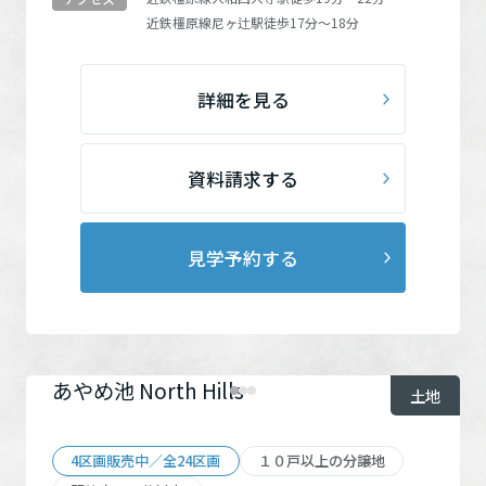
近鉄橿原線
尼ヶ辻駅
徒歩17分～18分
詳細を見る
資料請求する
見学予約する
あやめ池 North Hills
土地
4区画販売中／全24区画
１０戸以上の分譲地