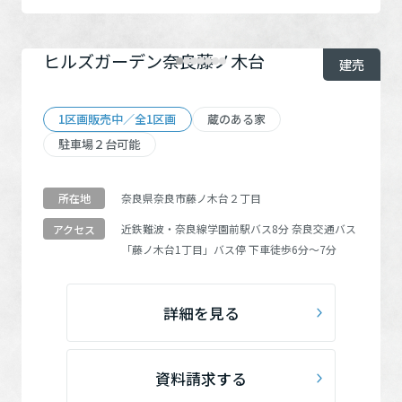
ヒルズガーデン奈良藤ノ木台
建売
1区画販売中／全1区画
蔵のある家
駐車場２台可能
奈良県奈良市藤ノ木台２丁目
所在地
近鉄難波・奈良線
学園前駅
バス8分 奈良交通バス
アクセス
「藤ノ木台1丁目」
バス停 下車徒歩6分～7分
詳細を見る
資料請求する