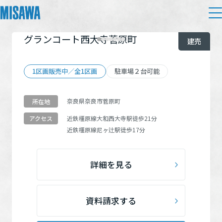
グランコート西大寺菅原町
住まい
建売
検索条件を追加する
建てる
1区画販売中／全1区画
駐車場２台可能
土地活用
[注文住宅]
奈良県奈良市菅原町
所在地
個人のお客さま
商品ラインアップ
リフォーム
物件の種類
近鉄橿原線
大和西大寺駅
徒歩21分
アクセス
デザイン
近鉄橿原線
尼ヶ辻駅
徒歩17分
戸建て・マンション
賃貸住宅
まちづくり
建売
（4）
テクノロジー（住まいの性能）
賃貸併用住宅
土地
（8）
詳細を見る
複合開発・投資開発
ミサワリフォームとは
建築事例・建築実例
オーナーサポート
店舗・各種施設
リフォームの流れ
デザイナーズギャラリー
こだわり条件
資料請求する
サポートメニュー
複合開発事業（ASMACI-アスマチ-）
土地活用モデルルーム見学
企
業・
IR情報
リフォームメニュー
インテリア