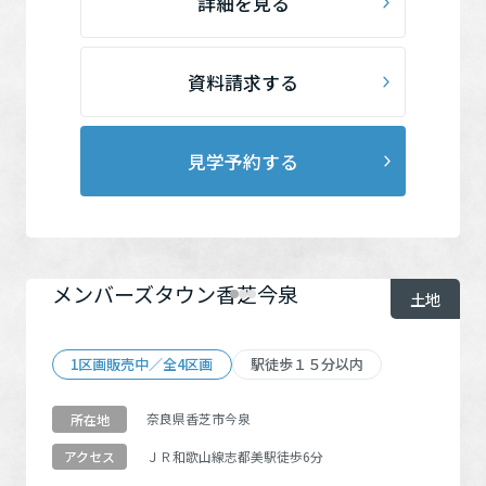
詳細を見る
資料請求する
見学予約する
メンバーズタウン香芝今泉
土地
1区画販売中／全4区画
駅徒歩１５分以内
奈良県香芝市今泉
所在地
ＪＲ和歌山線
志都美駅
徒歩6分
アクセス