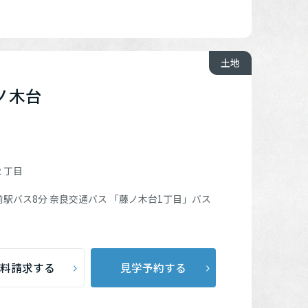
土地
ノ木台
２丁目
前駅
バス8分 奈良交通バス
「藤ノ木台1丁目」
バス
料請求する
見学予約する