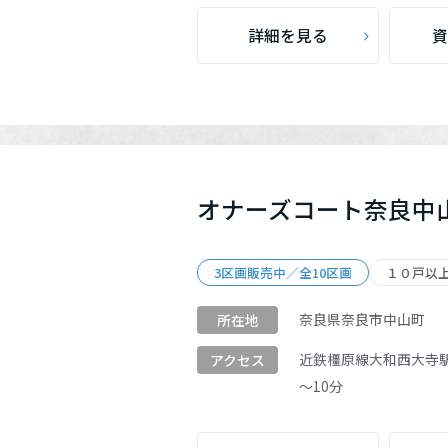
詳細を見る
資
オナーズコート奈良中
3区画販売中／全10区画
１０戸以
奈良県奈良市中山町
所在地
近鉄橿原線
大和西大寺
アクセス
～10分