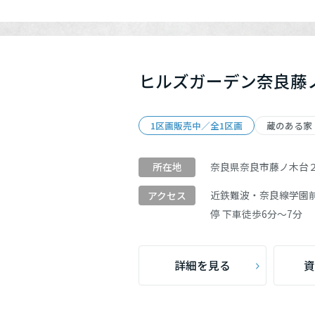
ヒルズガーデン奈良藤
1区画販売中／全1区画
蔵のある家
奈良県奈良市藤ノ木台
所在地
近鉄難波・奈良線
学園
アクセス
停 下車徒歩6分～7分
詳細を見る
資