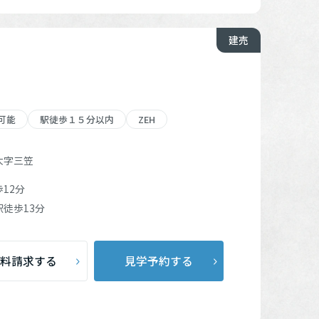
建売
可能
駅徒歩１５分以内
ZEH
大字三笠
12分
駅
徒歩13分
料請求する
見学予約する