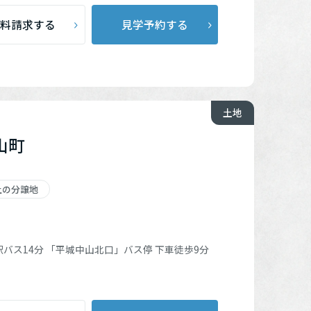
料請求する
見学予約する
土地
山町
上の分譲地
駅
バス14分
「平城中山北口」
バス停 下車徒歩9分