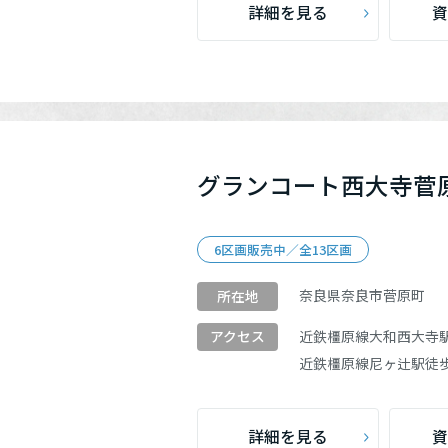
詳細を見る
資
グランコート西大寺菅
6区画販売中／全13区画
奈良県奈良市菅原町
所在地
近鉄橿原線
大和西大寺
アクセス
近鉄橿原線
尼ヶ辻駅
徒歩
詳細を見る
資