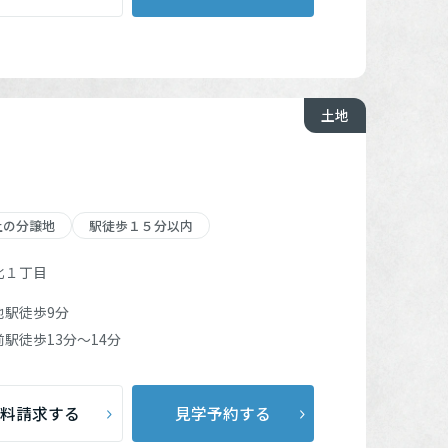
土地
上の分譲地
駅徒歩１５分以内
北１丁目
池駅
徒歩9分
前駅
徒歩13分～14分
料請求する
見学予約する