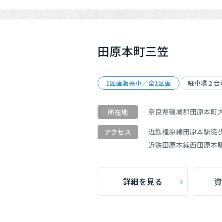
田原本町三笠
1区画販売中／全1区画
駐車場２台
奈良県磯城郡田原本町
所在地
近鉄橿原線
田原本駅
徒歩
アクセス
近鉄田原本線
西田原本
詳細を見る
資