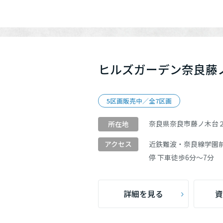
ヒルズガーデン奈良藤
5区画販売中／全7区画
奈良県奈良市藤ノ木台
所在地
近鉄難波・奈良線
学園
アクセス
停 下車徒歩6分～7分
詳細を見る
資