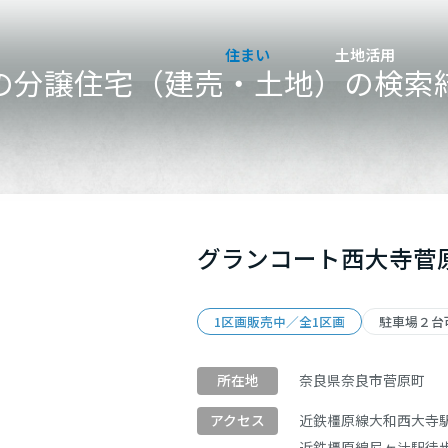
住まい
土地活用
の分譲住宅（建売・土地）の検索
検索条件を追加する
買う
法人のお客さま
事業用
事業用売買
ご相談窓口
採用情報
グランコート西大寺菅
分譲住宅（建売・土地）検索
企業不動産活用（CRE）戦略
事業用リノベーション
事業用地・事業用建物
お客様センター
新卒者採用
中古住宅検索
社宅建築
ホテル・旅館リフォーム
分譲用地
中途採用
1区画販売中／全1区画
駐車場２台
スムストック検索
医療・介護・子育て・障がい福祉施設
障がい者採用
（4）
土地
（8）
リフォーム営業所
奈良県奈良市菅原町
所在地
分譲マンション検索
ウエルネス事業
近鉄橿原線
大和西大寺
アクセス
件
売る
近鉄橿原線
尼ヶ辻駅
徒歩