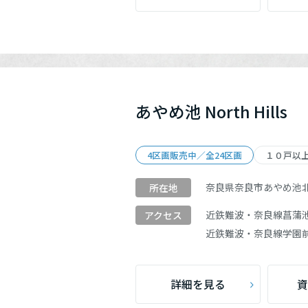
あやめ池 North Hills
4区画販売中／全24区画
１０戸以
奈良県奈良市あやめ池
所在地
近鉄難波・奈良線
菖蒲
アクセス
近鉄難波・奈良線
学園
詳細を見る
資