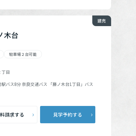
建売
ノ木台
駐車場２台可能
２丁目
前駅
バス8分 奈良交通バス
「藤ノ木台1丁目」
バス
料請求する
見学予約する