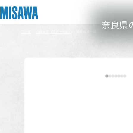
奈良県
HOME
>
分譲住宅（建売・土地）
>
検索結果一覧
リフォーム
住まい
土地活用
まちづくり
オーナーサポート
企業・IR情報
建てる
個人のお客さま
戸建て・マンション
複合開発・投資開発
サポートメニュー
企業・IR
[注文住宅]
商品ラインアップ
賃貸住宅
ミサワリフォームとは
複合開発事業（ASMACI-アスマチ-）
住まいるりんぐ（ロングサポート）
ニュース
物件の種類
デザイン
賃貸併用住宅
リフォームの流れ
再開発・官民連携事業
保証制度
MISAWAについて
テクノロジー（住まいの性能）
店舗・各種施設
リフォームメニュー
分譲マンション開発事業
アフターメンテナンス
ミサワホームグループ
建売
建築事例・建築実例
土地活用モデルルーム見学
リフォーム事例
収益不動産・投資開発事業
ミサワリフォーム
IR情報
デザイナーズギャラリー
土地活用実例
建築再生事業
SDGs
こだわり条