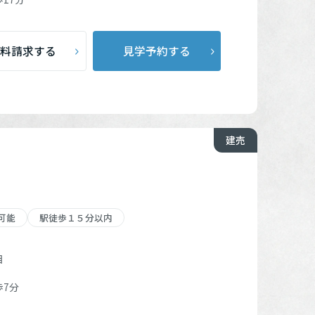
の分譲地
（2）
料請求する
見学予約する
（1）
建売
可能
駅徒歩１５分以内
目
歩7分