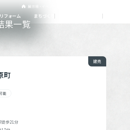
展示
場・
イベント情報
カタログ請求
住まいのご相談
リフォーム
まちづくり
オーナーサポート
企
業・
IR情報
結果一覧
閉じる
閉じる
閉じる
閉じる
閉じる
閉じる
建売
これから土地活用・賃貸経営をご検討の方
これからリフォームをご検討の方
これから住まいをご検討の方
原町
すべてのフィールドに新しい価値をデザインし、持続可能
多彩な動画やこだわりが詰まった建築実例、注目の最新情
土地活用の基礎から長期安定経営を目指すオーナー様ま
実例動画や基礎知識、収納の工夫など、理想の住まいを叶
ミサワホームオーナーさま・リフォーム工事ご契約者さま
な未来志向のまちづくりを実現していきます。
報など、住まいづくりを楽しく学べるデジタルラウンジで
で、賃貸経営に役立つ多彩な情報を幅広くお届けします。
えるリフォームの具体策とアイデアを豊富にご用意してい
とミサワホームを結ぶコミュニケーションサイト。お得・
す。
ます。
便利・安心なコンテンツや、ミサワホームからの大切なお
ミサワゼネラルソリューション
ホームラウンジ 土地活用・賃貸経営
可能
知らせなど配信しています。
ホームラウンジ 新築・戸建て
ホームラウンジ リフォーム
ミサワアイデンティティ
ミサワオーナーズクラブ
駅
徒歩21分
17分