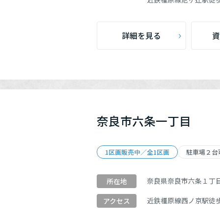
[MISAWA RELAY]
海外事業
台可能
（4）
駅徒歩15分以内
（6）
10戸以上
住まいの売却
詳細を見る
資
家
（1）
ZEH
（1）
高天井
検索する
全国エリアに戻る
奈良市六条一丁目
1区画販売中／全1区画
駐車場２台
奈良県奈良市六条１丁
所在地
近鉄橿原線
西ノ京駅
徒
アクセス