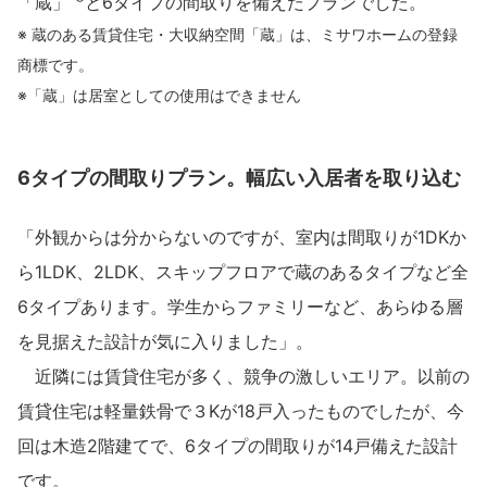
「蔵」
と6タイプの間取りを備えたプランでした。
ミサワアイデンティティ
※ 蔵のある賃貸住宅・大収納空間「蔵」は、ミサワホームの登録
商標です。
※「蔵」は居室としての使用はできません
6タイプの間取りプラン。幅広い入居者を取り込む
「外観からは分からないのですが、室内は間取りが1DKか
ら1LDK、2LDK、スキップフロアで蔵のあるタイプなど全
6タイプあります。学生からファミリーなど、あらゆる層
を見据えた設計が気に入りました」。
近隣には賃貸住宅が多く、競争の激しいエリア。以前の
賃貸住宅は軽量鉄骨で３Kが18戸入ったものでしたが、今
回は木造2階建てで、6タイプの間取りが14戸備えた設計
です。