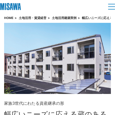
HOME
土地活用・賃貸経営
土地活用建築実例
幅広いニーズに応える
住まい
建てる
土地活用
[注文住宅]
個人のお客さま
商品ラインアップ
リフォーム
デザイン
戸建て・マンション
賃貸住宅
まちづくり
テクノロジー（住まいの性能）
賃貸併用住宅
複合開発・投資開発
ミサワリフォームとは
建築事例・建築実例
オーナーサポート
店舗・各種施設
リフォームの流れ
デザイナーズギャラリー
家族3世代にわたる資産継承の形
サポートメニュー
複合開発事業（ASMACI-アスマチ-）
土地活用モデルルーム見学
企
業・
IR情報
リフォームメニュー
幅広いニーズに応える
蔵のある
インテリア