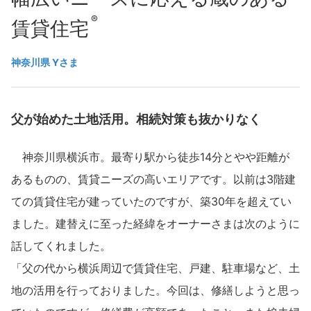
再開発・官民連携事業
土地活用実例
展示
場・
イベント情報
®︎
企業・IR
住まいるりんぐ（ロングサポート）
リフォーム事例
賃貸住宅
住まいづくりガイド
分譲マンション開発事業
カタログ請求
法人のお客さま
保証制度
神奈川県 Yさま
事業用
買う
ニュース
収益不動産・投資開発事業
住まいのご相談
アフターメンテナンス
企業不動産活用（CRE）戦略
MISAWAについて
建築再生事業
事業用リノベーション
分譲住宅（建売・土地）検索
ミサワリフォーム
父が始めた土地活用。相続対策も抜かりなく
社宅建築
ミサワホームグループ
事業用売買
ホテル・旅館リフォーム
中古住宅検索
神奈川県横浜市。最寄り駅から徒歩14分とやや距離が
ご相談窓口
医療・介護・子育て・障がい福祉施設
IR情報
スムストック検索
あるものの、賃貸ニーズの高いエリアです。以前は3階建
リフォーム営業所
事業用地・事業用建物
SDGs
ての賃貸住宅が建っていたのですが、築30年を超えてい
お客様センター
分譲マンション検索
これから土地活用・賃貸経営をご検討の方
分譲用地
ました。建替えに至った経緯をオーナーさまは次のように
環境活動
土地活用の基礎から長期安定経営を目指すオーナー様まで、賃貸経営
話してくれました。
売る
[MISAWA RELAY]
に役立つ多彩な情報を幅広くお届けします。
これからリフォームをご検討の方
「父の代から横浜周辺で賃貸住宅、戸建、駐車場など、土
採用情報
実例動画や基礎知識、収納の工夫など、理想の住まいを叶えるリフォ
ホームラウンジ 土地活用・賃貸経営
地の活用を行っておりました。今回は、修繕しようと思っ
ームの具体策とアイデアを豊富にご用意しています。
住まいの売却
ミサワホームオーナーさま・リフォーム工事ご契約者さまとミサワ
すべてのフィールドに新しい価値をデザインし、持続可能な未来志向