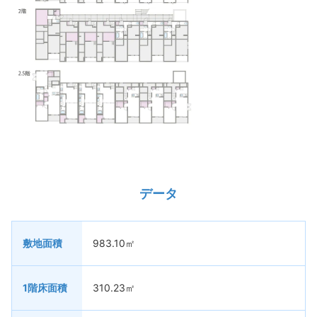
データ
敷地面積
983.10㎡
1階床面積
310.23㎡