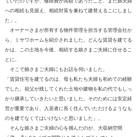
ていたのですが、修繕費が高額であったこと、また娘夫婦
ホームを結ぶコミュニケーションサイト。お得・便利・安心なコン
新卒者採用
のまちづくりを実現していきます。
ホームラウンジ リフォーム
テンツや、ミサワホームからの大切なお知らせなど配信しています。
への相続も見据え、相続対策を兼ねて建替えるこにしまし
ミサワゼネラルソリューション
中途採用
これから住まいをご検討の方
ミサワオーナーズクラブ
た」。
多彩な動画やこだわりが詰まった建築実例、注目の最新情報など、住
オーナーさまが所有する物件管理を担当する管理会社か
障がい者採用
まいづくりを楽しく学べるデジタルラウンジです。
ら、ミサワホームを紹介されました。どんな賃貸を建てる
ホームラウンジ 新築・戸建て
ウエルネス事業
かは、この土地を今後、相続する娘さまご夫婦に任せるこ
とに。
そこで娘さまご夫婦にもお話を伺いました。
海外事業
「賃貸住宅を建てるのは、母も私たち夫婦も初めての経験
でした。祖父が残してくれた土地や建物を私の代でもしっ
かり継承していきたいと思いました。そのためには安定経
営が重要であり、入居者に長く住んでいただけるようなも
のを建てなくてはいけないと思いました」。
そんな娘さまご夫婦の心を掴んだのが、大収納空間
®︎