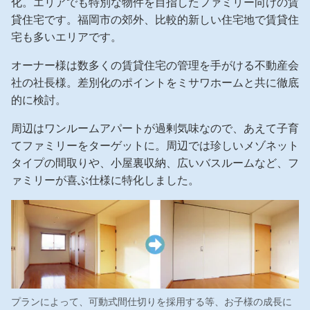
化。エリアでも特別な物件を目指したファミリー向けの賃
ホームを結ぶコミュニケーションサイト。お得・便利・安心なコン
新卒者採用
のまちづくりを実現していきます。
ホームラウンジ リフォーム
テンツや、ミサワホームからの大切なお知らせなど配信しています。
貸住宅です。福岡市の郊外、比較的新しい住宅地で賃貸住
ミサワゼネラルソリューション
宅も多いエリアです。
中途採用
これから住まいをご検討の方
ミサワオーナーズクラブ
オーナー様は数多くの賃貸住宅の管理を手がける不動産会
多彩な動画やこだわりが詰まった建築実例、注目の最新情報など、住
障がい者採用
社の社長様。差別化のポイントをミサワホームと共に徹底
まいづくりを楽しく学べるデジタルラウンジです。
的に検討。
ホームラウンジ 新築・戸建て
ウエルネス事業
周辺はワンルームアパートが過剰気味なので、あえて子育
てファミリーをターゲットに。周辺では珍しいメゾネット
タイプの間取りや、小屋裏収納、広いバスルームなど、フ
海外事業
ァミリーが喜ぶ仕様に特化しました。
プランによって、可動式間仕切りを採用する等、お子様の成長に