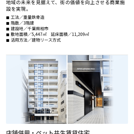
地域の未来を見据えて、街の価値を向上させる商業施
設を実現。
工法／重量鉄骨造
階数／3階建
建設地／千葉県柏市
敷地面積／5,447㎡ 延床面積／11,209㎡
活用方法／建物リース方式
店舗併用・ペット共生賃貸住宅