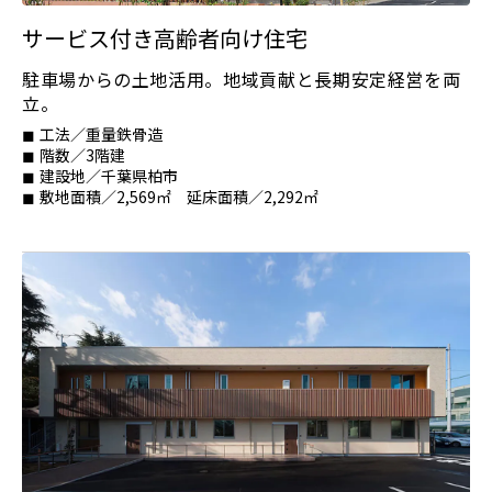
サービス付き高齢者向け住宅
駐車場からの土地活用。地域貢献と長期安定経営を両
立。
工法／重量鉄骨造
階数／3階建
建設地／千葉県柏市
敷地面積／2,569㎡ 延床面積／2,292㎡