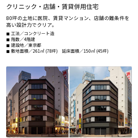
クリニック・店舗・賃貸併用住宅
80坪の土地に医院、賃貸マンション、店舗の難条件を
高い設計力でクリア。
工法／コンクリート造
階数／4階建
️建設地／東京都
敷地面積／261㎡ (78坪) 延床面積／150㎡ (45坪)