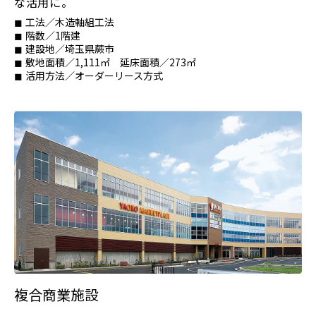
な活用に。
工法／木造軸組工法
階数／1階建
建設地／埼玉県蕨市
敷地面積／1,111㎡ 延床面積／273㎡
活用方法／オーダーリース方式
複合商業施設