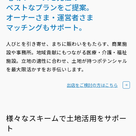
再開発・官民連携事業
土地活用実例
ベストなプランをご提案。
展示
場・
イベント情報
企業・IR
住まいるりんぐ（ロングサポート）
リフォーム事例
住まいづくりガイド
オーナーさま・運営者さま
分譲マンション開発事業
カタログ請求
法人のお客さま
保証制度
マッチングもサポート。
事業用
買う
ニュース
収益不動産・投資開発事業
住まいのご相談
アフターメンテナンス
企業不動産活用（CRE）戦略
人びとを引き寄せ、まちに賑わいをもたらす、
商業施
MISAWAについて
建築再生事業
事業用リノベーション
分譲住宅（建売・土地）検索
ミサワリフォーム
設や事務所。
地域貢献にもつながる医療・介護・福祉
社宅建築
ミサワホームグループ
施設。
立地の適性に合わせ、
土地が持つポテンシャル
事業用売買
ホテル・旅館リフォーム
中古住宅検索
を
最大限活かすをお手伝いします。
ご相談窓口
医療・介護・子育て・障がい福祉施設
IR情報
スムストック検索
リフォーム営業所
事業用地・事業用建物
出店をご検討の方はこちら
SDGs
お客様センター
分譲マンション検索
これから土地活用・賃貸経営をご検討の方
分譲用地
環境活動
土地活用の基礎から長期安定経営を目指すオーナー様まで、賃貸経
売る
[MISAWA RELAY]
営に役立つ多彩な情報を幅広くお届けします。
これからリフォームをご検討の方
様々なスキームで土地活用をサポー
採用情報
実例動画や基礎知識、収納の工夫など、理想の住まいを叶えるリフ
ホームラウンジ 土地活用・賃貸経営
ト
ォームの具体策とアイデアを豊富にご用意しています。
住まいの売却
ミサワホームオーナーさま・リフォーム工事ご契約者さまとミサワ
すべてのフィールドに新しい価値をデザインし、持続可能な未来志