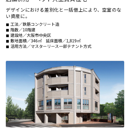
デザインにおける差別化と一括借上により、空室のな
い資産に。
工法／鉄筋コンクリート造
階数／10階建
️建設地／大阪市中央区
敷地面積／346㎡ 延床面積／1,819㎡
活用方法／マスターリース一部テナント方式