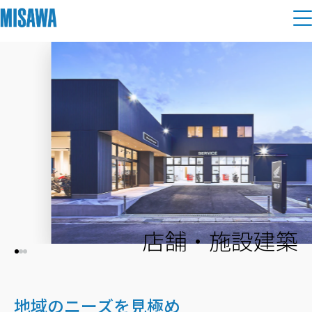
住まい
建てる
土地活用
[注文住宅]
個人のお客さま
商品ラインアップ
リフォーム
デザイン
戸建て・マンション
賃貸住宅
まちづくり
テクノロジー（住まいの性能）
賃貸併用住宅
店舗・施設建築
複合開発・投資開発
ミサワリフォームとは
建築事例・建築実例
オーナーサポート
店舗・各種施設
リフォームの流れ
デザイナーズギャラリー
サポートメニュー
複合開発事業（ASMACI-アスマチ-）
土地活用モデルルーム見学
企
業・
IR情報
地域のニーズを見極め
リフォームメニュー
インテリア