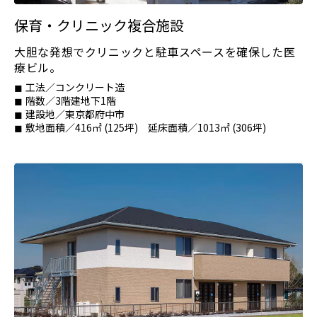
保育・クリニック複合施設
大胆な発想でクリニックと駐車スペースを確保した医
療ビル。
工法／コンクリート造
階数／3階建地下1階
建設地／東京都府中市
敷地面積／416㎡ (125坪) 延床面積／1013㎡ (306坪)