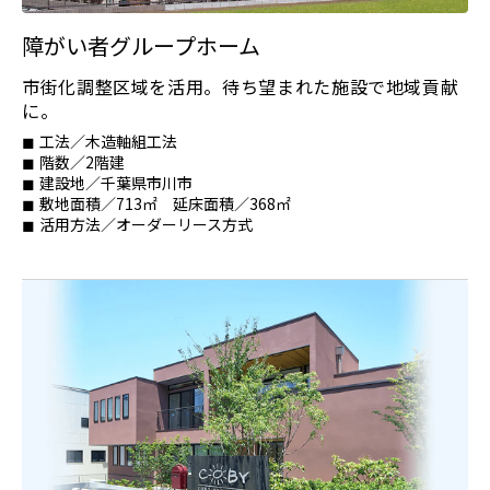
障がい者グループホーム
市街化調整区域を活用。待ち望まれた施設で地域貢献
に。
工法／木造軸組工法
階数／2階建
建設地／千葉県市川市
敷地面積／713㎡ 延床面積／368㎡
活用方法／オーダーリース方式