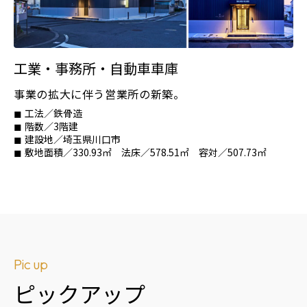
工業・事務所・自動車車庫
事業の拡大に伴う営業所の新築。
工法／鉄骨造
階数／3階建
建設地／埼玉県川口市
敷地面積／330.93㎡ 法床／578.51㎡ 容対／507.73㎡
Pic up
ピックアップ