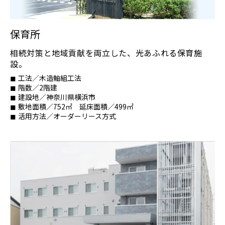
保育所
相続対策と地域貢献を両立した、光あふれる保育施
設。
工法／木造軸組工法
階数／2階建
建設地／神奈川県横浜市
敷地面積／752㎡ 延床面積／499㎡
活用方法／オーダーリース方式