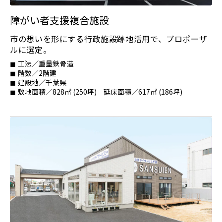
障がい者支援複合施設
市の想いを形にする行政施設跡地活用で、プロポーザ
ルに選定。
工法／重量鉄骨造
階数／2階建
建設地／千葉県
敷地面積／828㎡ (250坪) 延床面積／617㎡ (186坪)