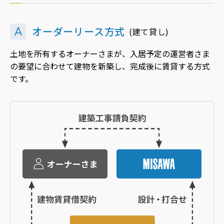
ホームを結ぶコミュニケーションサイト。お得・便利・安心なコン
新卒者採用
向のまちづくりを実現していきます。
ホームラウンジ リフォーム
テンツや、ミサワホームからの大切なお知らせなど配信していま
す。
ミサワゼネラルソリューション
中途採用
A
オーダーリース方式
(建て貸し)
これから住まいをご検討の方
ミサワオーナーズクラブ
多彩な動画やこだわりが詰まった建築実例、注目の最新情報など、
障がい者採用
土地を所有するオーナーさまが、入居予定の運営者さま
住まいづくりを楽しく学べるデジタルラウンジです。
の要望に合わせて建物を新築し、完成後に賃貸する方式
です。
ホームラウンジ 新築・戸建て
ウエルネス事業
海外事業