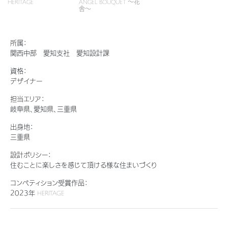
HERITAGE
ANGEL BOUQUET ～花
新卒者採用
結ぶコミュニケーションサイト。お得・便利・安心なコンテンツや、ミサワホ
ちづくりを実現していきます。
舎～
ームからの大切なお知らせなど配信しています。
ホームラウンジ リフォーム
中途採用
これから住まいをご検討の方
ミサワゼネラルソリューション
ミサワオーナーズクラブ
所属：
障がい者採用
多彩な動画やこだわりが詰まった建築実例、注目の最新情報など、住まい
関西中部 愛知支社 愛知設計課
づくりを楽しく学べるデジタルラウンジです。
資格：
ウエルネス事業
デザイナー
ホームラウンジ 新築・戸建て
担当エリア：
岐阜県、愛知県、三重県
海外事業
出身地：
三重県
設計ポリシー：
住むことに楽しさを感じて頂ける様な住まいづくり
コンペティション受賞作品：
2023年
HERITAGE