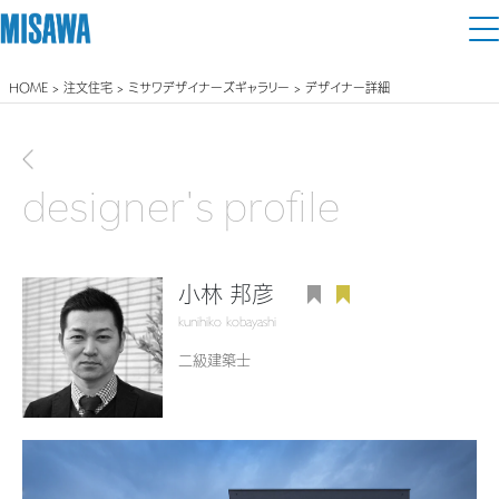
HOME
>
注文住宅
>
ミサワデザイナーズギャラリー
> デザイナー詳細
住まい
建てる
前画面に戻る
土地活用
[注文住宅]
designer's profile
個人のお客さま
商品ラインアップ
リフォーム
デザイン
小林 邦彦
戸建て・マンション
賃貸住宅
まちづくり
kunihiko kobayashi
テクノロジー（住まいの性能）
賃貸併用住宅
二級建築士
複合開発・投資開発
ミサワリフォームとは
建築事例・建築実例
オーナーサポート
店舗・各種施設
リフォームの流れ
デザイナーズギャラリー
サポートメニュー
複合開発事業（ASMACI-アスマチ-）
土地活用モデルルーム見学
企
業・
IR情報
リフォームメニュー
インテリア