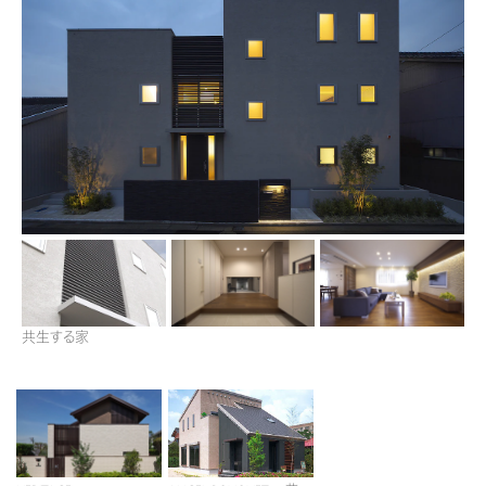
再開発・官民連携事業
土地活用実例
展示
場・
イベント情報
企業・IR
住まいるりんぐ（ロングサポート）
リフォーム事例
住まいづくりガイド
分譲マンション開発事業
カタログ請求
法人のお客さま
保証制度
事業用
買う
ニュース
収益不動産・投資開発事業
住まいのご相談
アフターメンテナンス
企業不動産活用（CRE）戦略
MISAWAについて
建築再生事業
事業用リノベーション
分譲住宅（建売・土地）検索
ミサワリフォーム
社宅建築
ミサワホームグループ
事業用売買
ホテル・旅館リフォーム
中古住宅検索
ご相談窓口
医療・介護・子育て・障がい福祉施設
IR情報
スムストック検索
リフォーム営業所
事業用地・事業用建物
SDGs
お客様センター
分譲マンション検索
共生する家
これから土地活用・賃貸経営をご検討の方
分譲用地
環境活動
土地活用の基礎から長期安定経営を目指すオーナー様まで、賃貸経営に
売る
[MISAWA RELAY]
これからリフォームをご検討の方
役立つ多彩な情報を幅広くお届けします。
採用情報
実例動画や基礎知識、収納の工夫など、理想の住まいを叶えるリフォーム
ホームラウンジ 土地活用・賃貸経営
住まいの売却
の具体策とアイデアを豊富にご用意しています。
ミサワホームオーナーさま・リフォーム工事ご契約者さまとミサワホームを
すべてのフィールドに新しい価値をデザインし、持続可能な未来志向のま