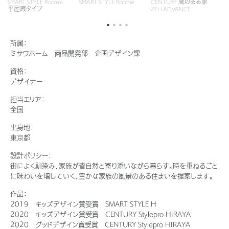
SMART STYLE Roomie
SMART STYLE Roomie
CENTURY 蔵のある家
C
新卒者採用
結ぶコミュニケーションサイト。お得・便利・安心なコンテンツや、ミサワホ
ちづくりを実現していきます。
平屋蔵タイプ
ZEH ADVANCE
FR
ームからの大切なお知らせなど配信しています。
ホームラウンジ リフォーム
中途採用
これから住まいをご検討の方
ミサワゼネラルソリューション
ミサワオーナーズクラブ
所属：
障がい者採用
多彩な動画やこだわりが詰まった建築実例、注目の最新情報など、住まい
ミサワホーム 商品開発部 企画デザイン課
づくりを楽しく学べるデジタルラウンジです。
資格：
ウエルネス事業
デザイナー
ホームラウンジ 新築・戸建て
担当エリア：
全国
海外事業
出身地：
東京都
設計ポリシー：
街によく馴染み、家族が皆自然と寄り添いながら暮らす。時を重ねるごと
に味わいを増していく、豊かな家族の風景のある住まいを提案します。
作品：
2019 キッズデザイン賞受賞 SMART STYLE H
2020 キッズデザイン賞受賞 CENTURY Stylepro HIRAYA
2020 グッドデザイン賞受賞 CENTURY Stylepro HIRAYA