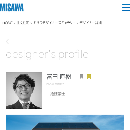
HOME
>
注文住宅
>
ミサワデザイナーズギャラリー
> デザイナー詳細
住まい
建てる
前画面に戻る
土地活用
[注文住宅]
designer's profile
個人のお客さま
商品ラインアップ
リフォーム
デザイン
富田 直樹
戸建て・マンション
賃貸住宅
まちづくり
naoki tomita
テクノロジー（住まいの性能）
賃貸併用住宅
一級建築士
複合開発・投資開発
ミサワリフォームとは
建築事例・建築実例
オーナーサポート
店舗・各種施設
リフォームの流れ
デザイナーズギャラリー
サポートメニュー
複合開発事業（ASMACI-アスマチ-）
土地活用モデルルーム見学
企
業・
IR情報
リフォームメニュー
インテリア