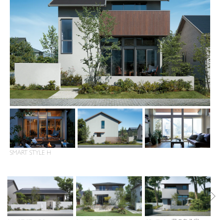
再開発・官民連携事業
土地活用実例
展示
場・
イベント情報
企業・IR
住まいるりんぐ（ロングサポート）
リフォーム事例
住まいづくりガイド
分譲マンション開発事業
カタログ請求
法人のお客さま
保証制度
事業用
買う
ニュース
収益不動産・投資開発事業
住まいのご相談
アフターメンテナンス
企業不動産活用（CRE）戦略
MISAWAについて
建築再生事業
事業用リノベーション
分譲住宅（建売・土地）検索
ミサワリフォーム
社宅建築
ミサワホームグループ
事業用売買
ホテル・旅館リフォーム
中古住宅検索
ご相談窓口
医療・介護・子育て・障がい福祉施設
IR情報
スムストック検索
リフォーム営業所
事業用地・事業用建物
SDGs
お客様センター
分譲マンション検索
SMART STYLE H
これから土地活用・賃貸経営をご検討の方
分譲用地
環境活動
土地活用の基礎から長期安定経営を目指すオーナー様まで、賃貸経営に
売る
[MISAWA RELAY]
これからリフォームをご検討の方
役立つ多彩な情報を幅広くお届けします。
採用情報
実例動画や基礎知識、収納の工夫など、理想の住まいを叶えるリフォーム
ホームラウンジ 土地活用・賃貸経営
住まいの売却
の具体策とアイデアを豊富にご用意しています。
ミサワホームオーナーさま・リフォーム工事ご契約者さまとミサワホームを
すべてのフィールドに新しい価値をデザインし、持続可能な未来志向のま