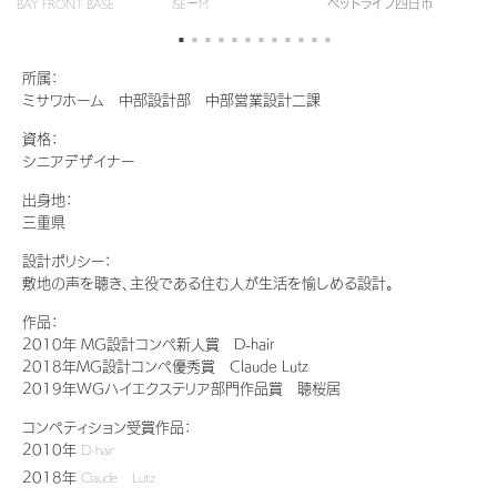
BAY FRONT BASE
ISE－M
ペットライフ四日市
43
新卒者採用
結ぶコミュニケーションサイト。お得・便利・安心なコンテンツや、ミサワホ
ちづくりを実現していきます。
ームからの大切なお知らせなど配信しています。
ホームラウンジ リフォーム
中途採用
これから住まいをご検討の方
ミサワゼネラルソリューション
所属：
ミサワオーナーズクラブ
ミサワホーム 中部設計部 中部営業設計二課
障がい者採用
多彩な動画やこだわりが詰まった建築実例、注目の最新情報など、住まい
づくりを楽しく学べるデジタルラウンジです。
資格：
シニアデザイナー
ウエルネス事業
ホームラウンジ 新築・戸建て
出身地：
三重県
設計ポリシー：
海外事業
敷地の声を聴き、主役である住む人が生活を愉しめる設計。
作品：
2010年 MG設計コンペ新人賞 D-hair
2018年MG設計コンペ優秀賞 Claude Lutz
2019年WGハイエクステリア部門作品賞 聴桜居
コンペティション受賞作品：
2010年
D-hair
2018年
Claude Lutz