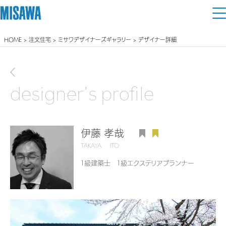
HOME
>
注文住宅
>
ミサワデザイナーズギャラリー
> デザイナー詳細
住まい
建てる
前画面に戻る
土地活用
[注文住宅]
designer's profile
個人のお客さま
商品ラインアップ
リフォーム
デザイン
伊藤 孝哉
戸建て・マンション
賃貸住宅
まちづくり
TAKAYA ITO
テクノロジー（住まいの性能）
賃貸併用住宅
１級建築士 １級エクステリアプランナー
複合開発・投資開発
ミサワリフォームとは
建築事例・建築実例
オーナーサポート
店舗・各種施設
リフォームの流れ
デザイナーズギャラリー
サポートメニュー
複合開発事業（ASMACI-アスマチ-）
土地活用モデルルーム見学
企
業・
IR情報
リフォームメニュー
インテリア