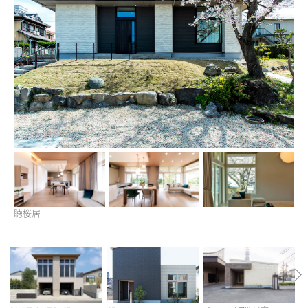
再開発・官民連携事業
土地活用実例
展示
場・
イベント情報
企業・IR
住まいるりんぐ（ロングサポート）
リフォーム事例
住まいづくりガイド
分譲マンション開発事業
カタログ請求
法人のお客さま
保証制度
事業用
買う
ニュース
収益不動産・投資開発事業
住まいのご相談
アフターメンテナンス
企業不動産活用（CRE）戦略
MISAWAについて
建築再生事業
事業用リノベーション
分譲住宅（建売・土地）検索
ミサワリフォーム
社宅建築
ミサワホームグループ
事業用売買
ホテル・旅館リフォーム
中古住宅検索
ご相談窓口
医療・介護・子育て・障がい福祉施設
IR情報
スムストック検索
リフォーム営業所
事業用地・事業用建物
SDGs
お客様センター
分譲マンション検索
聴桜居
これから土地活用・賃貸経営をご検討の方
分譲用地
環境活動
土地活用の基礎から長期安定経営を目指すオーナー様まで、賃貸経営に
売る
[MISAWA RELAY]
これからリフォームをご検討の方
役立つ多彩な情報を幅広くお届けします。
採用情報
実例動画や基礎知識、収納の工夫など、理想の住まいを叶えるリフォーム
ホームラウンジ 土地活用・賃貸経営
住まいの売却
の具体策とアイデアを豊富にご用意しています。
ミサワホームオーナーさま・リフォーム工事ご契約者さまとミサワホームを
すべてのフィールドに新しい価値をデザインし、持続可能な未来志向のま