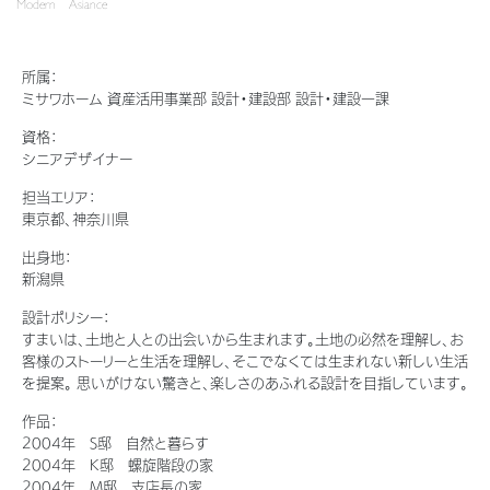
Modern Asiance
新卒者採用
結ぶコミュニケーションサイト。お得・便利・安心なコンテンツや、ミサワホ
ちづくりを実現していきます。
ームからの大切なお知らせなど配信しています。
ホームラウンジ リフォーム
中途採用
これから住まいをご検討の方
ミサワゼネラルソリューション
所属：
ミサワオーナーズクラブ
ミサワホーム 資産活用事業部 設計・建設部 設計・建設一課
障がい者採用
多彩な動画やこだわりが詰まった建築実例、注目の最新情報など、住まい
づくりを楽しく学べるデジタルラウンジです。
資格：
シニアデザイナー
ウエルネス事業
ホームラウンジ 新築・戸建て
担当エリア：
東京都、神奈川県
出身地：
海外事業
新潟県
設計ポリシー：
すまいは、土地と人との出会いから生まれます。土地の必然を理解し、お
客様のストーリーと生活を理解し、そこでなくては生まれない新しい生活
を提案。 思いがけない驚きと、楽しさのあふれる設計を目指しています。
作品：
2004年 S邸 自然と暮らす
2004年 K邸 螺旋階段の家
2004年 M邸 支店長の家