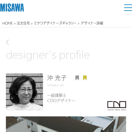
HOME
>
注文住宅
>
ミサワデザイナーズギャラリー
> デザイナー詳細
住まい
建てる
前画面に戻る
土地活用
[注文住宅]
designer's profile
個人のお客さま
商品ラインアップ
リフォーム
デザイン
沖 充子
戸建て・マンション
賃貸住宅
まちづくり
mitsuko oki
テクノロジー（住まいの性能）
賃貸併用住宅
一級建築士
CDOデザイナー
複合開発・投資開発
ミサワリフォームとは
建築事例・建築実例
オーナーサポート
店舗・各種施設
リフォームの流れ
デザイナーズギャラリー
サポートメニュー
複合開発事業（ASMACI-アスマチ-）
土地活用モデルルーム見学
企
業・
IR情報
リフォームメニュー
インテリア