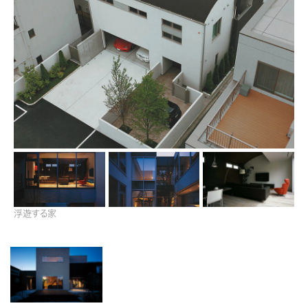
再開発・官民連携事業
土地活用実例
展示
場・
イベント情報
企業・IR
住まいるりんぐ（ロングサポート）
リフォーム事例
住まいづくりガイド
分譲マンション開発事業
カタログ請求
法人のお客さま
保証制度
事業用
買う
ニュース
収益不動産・投資開発事業
住まいのご相談
アフターメンテナンス
企業不動産活用（CRE）戦略
MISAWAについて
建築再生事業
事業用リノベーション
分譲住宅（建売・土地）検索
ミサワリフォーム
社宅建築
ミサワホームグループ
事業用売買
ホテル・旅館リフォーム
中古住宅検索
ご相談窓口
医療・介護・子育て・障がい福祉施設
IR情報
スムストック検索
リフォーム営業所
事業用地・事業用建物
SDGs
お客様センター
分譲マンション検索
浮遊する家
これから土地活用・賃貸経営をご検討の方
分譲用地
環境活動
土地活用の基礎から長期安定経営を目指すオーナー様まで、賃貸経営に
売る
[MISAWA RELAY]
これからリフォームをご検討の方
役立つ多彩な情報を幅広くお届けします。
採用情報
実例動画や基礎知識、収納の工夫など、理想の住まいを叶えるリフォーム
ホームラウンジ 土地活用・賃貸経営
住まいの売却
の具体策とアイデアを豊富にご用意しています。
ミサワホームオーナーさま・リフォーム工事ご契約者さまとミサワホームを
すべてのフィールドに新しい価値をデザインし、持続可能な未来志向のま