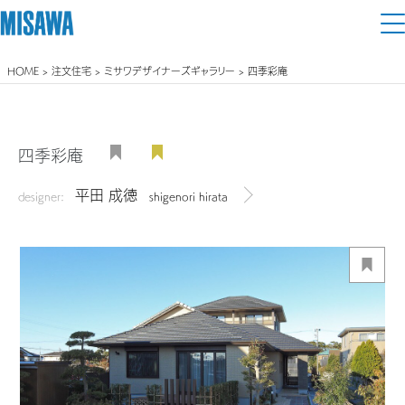
HOME
>
注文住宅
>
ミサワデザイナーズギャラリー
> 四季彩庵
住まい
建てる
土地活用
[注文住宅]
四季彩庵
個人のお客さま
商品ラインアップ
平田 成徳
リフォーム
designer:
shigenori hirata
デザイナーを見る
デザイン
戸建て・マンション
賃貸住宅
まちづくり
テクノロジー（住まいの性能）
賃貸併用住宅
複合開発・投資開発
ミサワリフォームとは
建築事例・建築実例
オーナーサポート
店舗・各種施設
リフォームの流れ
デザイナーズギャラリー
サポートメニュー
複合開発事業（ASMACI-アスマチ-）
土地活用モデルルーム見学
企
業・
IR情報
リフォームメニュー
インテリア