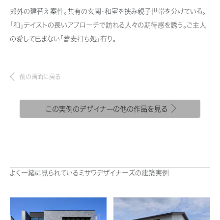
新卒者採用
結ぶコミュニケーションサイト。お得・便利・安心なコンテンツや、ミサワホ
ちづくりを実現していきます。
郊外の建替え案件。共有の玄関・和室を挟み親子世帯を分けている。
ームからの大切なお知らせなど配信しています。
ホームラウンジ リフォーム
「和」テイストの長いアプローチで訪れる人々の期待感を誘う。ご主人
中途採用
これから住まいをご検討の方
ミサワゼネラルソリューション
の愛して已まない「蕎麦打ち処」有り。
ミサワオーナーズクラブ
障がい者採用
多彩な動画やこだわりが詰まった建築実例、注目の最新情報など、住まい
づくりを楽しく学べるデジタルラウンジです。
前の画面に戻る
ウエルネス事業
ホームラウンジ 新築・戸建て
この実例のデザイナーの他の作品を見る
海外事業
よく一緒に見られているミサワデザイナーズの建築実例