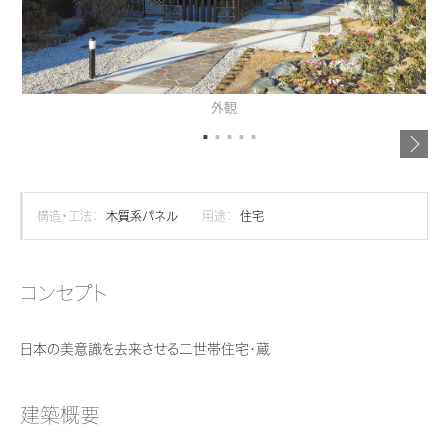
再開発・官民連携事業
土地活用実例
展示
場・
イベント情報
企業・IR
住まいるりんぐ（ロングサポート）
リフォーム事例
住まいづくりガイド
分譲マンション開発事業
カタログ請求
法人のお客さま
保証制度
事業用
買う
ニュース
収益不動産・投資開発事業
住まいのご相談
外観
アフターメンテナンス
企業不動産活用（CRE）戦略
MISAWAについて
建築再生事業
事業用リノベーション
分譲住宅（建売・土地）検索
ミサワリフォーム
社宅建築
ミサワホームグループ
事業用売買
ホテル・旅館リフォーム
中古住宅検索
構造・工法：
木質系パネル
用途：
住宅
ご相談窓口
医療・介護・子育て・障がい福祉施設
IR情報
スムストック検索
リフォーム営業所
事業用地・事業用建物
SDGs
コンセプト
お客様センター
分譲マンション検索
これから土地活用・賃貸経営をご検討の方
分譲用地
環境活動
日本の美意識を去来させる二世帯住宅・蔵
土地活用の基礎から長期安定経営を目指すオーナー様まで、賃貸経営に
売る
[MISAWA RELAY]
これからリフォームをご検討の方
役立つ多彩な情報を幅広くお届けします。
採用情報
実例動画や基礎知識、収納の工夫など、理想の住まいを叶えるリフォーム
建築概要
ホームラウンジ 土地活用・賃貸経営
住まいの売却
の具体策とアイデアを豊富にご用意しています。
ミサワホームオーナーさま・リフォーム工事ご契約者さまとミサワホームを
すべてのフィールドに新しい価値をデザインし、持続可能な未来志向のま