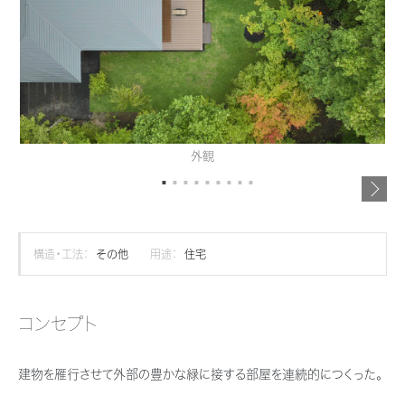
再開発・官民連携事業
土地活用実例
展示
場・
イベント情報
企業・IR
住まいるりんぐ（ロングサポート）
リフォーム事例
住まいづくりガイド
分譲マンション開発事業
カタログ請求
法人のお客さま
保証制度
事業用
買う
ニュース
収益不動産・投資開発事業
住まいのご相談
アフターメンテナンス
企業不動産活用（CRE）戦略
MISAWAについて
建築再生事業
事業用リノベーション
分譲住宅（建売・土地）検索
ミサワリフォーム
外観
社宅建築
ミサワホームグループ
事業用売買
ホテル・旅館リフォーム
中古住宅検索
ご相談窓口
医療・介護・子育て・障がい福祉施設
IR情報
スムストック検索
リフォーム営業所
事業用地・事業用建物
SDGs
構造・工法：
その他
用途：
住宅
お客様センター
分譲マンション検索
これから土地活用・賃貸経営をご検討の方
分譲用地
環境活動
土地活用の基礎から長期安定経営を目指すオーナー様まで、賃貸経営に
コンセプト
売る
[MISAWA RELAY]
これからリフォームをご検討の方
役立つ多彩な情報を幅広くお届けします。
採用情報
実例動画や基礎知識、収納の工夫など、理想の住まいを叶えるリフォーム
建物を雁行させて外部の豊かな緑に接する部屋を連続的につくった。
ホームラウンジ 土地活用・賃貸経営
住まいの売却
の具体策とアイデアを豊富にご用意しています。
ミサワホームオーナーさま・リフォーム工事ご契約者さまとミサワホームを
すべてのフィールドに新しい価値をデザインし、持続可能な未来志向のま