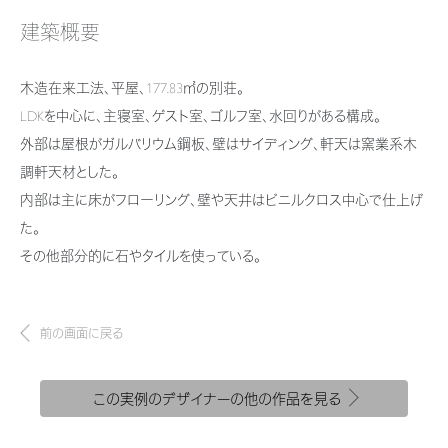
新卒者採用
結ぶコミュニケーションサイト。お得・便利・安心なコンテンツや、ミサワホ
ちづくりを実現していきます。
ームからの大切なお知らせなど配信しています。
建築概要
ホームラウンジ リフォーム
中途採用
これから住まいをご検討の方
ミサワゼネラルソリューション
ミサワオーナーズクラブ
木造在来工法、平屋、177.83㎡の別荘。
障がい者採用
多彩な動画やこだわりが詰まった建築実例、注目の最新情報など、住まい
LDKを中心に、主寝室、ゲスト室、ゴルフ室、水回りがある構成。
づくりを楽しく学べるデジタルラウンジです。
外部は屋根がガルバリウム鋼板、壁はサイディング、軒天は窯業系木
ウエルネス事業
調軒天材とした。
ホームラウンジ 新築・戸建て
内部は主に床がフローリング、壁や天井はビニルクロス中心で仕上げ
た。
海外事業
その他部分的に石やタイルを使っている。
前の画面に戻る
この実例のデザイナーの他の作品を見る