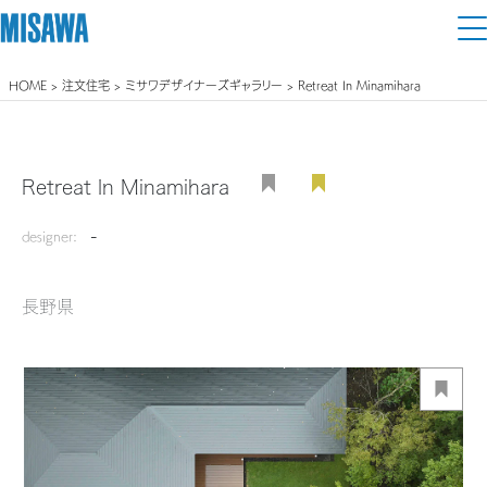
HOME
>
注文住宅
>
ミサワデザイナーズギャラリー
> Retreat In Minamihara
住まい
建てる
土地活用
[注文住宅]
Retreat In Minamihara
個人のお客さま
商品ラインアップ
-
リフォーム
designer:
デザイン
戸建て・マンション
賃貸住宅
まちづくり
長野県
テクノロジー（住まいの性能）
賃貸併用住宅
複合開発・投資開発
ミサワリフォームとは
建築事例・建築実例
オーナーサポート
店舗・各種施設
リフォームの流れ
デザイナーズギャラリー
サポートメニュー
複合開発事業（ASMACI-アスマチ-）
土地活用モデルルーム見学
企
業・
IR情報
リフォームメニュー
インテリア