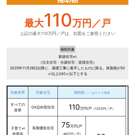
110
最大
万円／戸
上記の最大110万円／戸は、右図をご参照ください
補助対象
新築住宅
※3
（注文住宅・分譲住宅・賃貸住宅）
2025年11月28日以降に、基礎工事に着手したものに限る。床面積が50
㎡以上240㎡以下とする
対象世帯
対象住宅
補助額
（ ）は１〜４地域
すべての
110
GX志向型住宅
万円/戸
（125万円／戸）
世帯
75
万円/戸
長期優良住宅
子育て
※1
世帯等
（80万円／戸）