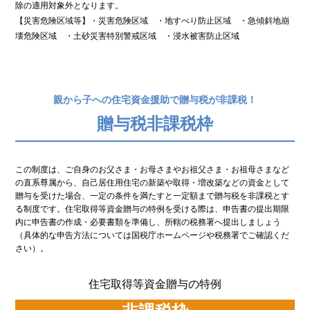
除の適用対象外となります。
【災害危険区域等】・災害危険区域 ・地すべり防止区域 ・急傾斜地崩
壊危険区域 ・土砂災害特別警戒区域 ・浸水被害防止区域
親から子への住宅資金援助で贈与税が非課税！
贈与税非課税枠
この制度は、ご自身のお父さま・お母さまやお祖父さま・お祖母さまなど
の直系尊属から、自己居住用住宅の新築や取得・増改築などの資金として
贈与を受けた場合、一定の条件を満たすと一定額まで贈与税を非課税とす
る制度です。住宅取得等資金贈与の特例を受ける際は、申告書の提出期限
内に申告書の作成・必要書類を準備し、所轄の税務署へ提出しましょう
（具体的な申告方法については国税庁ホームページや税務署でご確認くだ
さい）。
住宅取得等資金贈与の特例