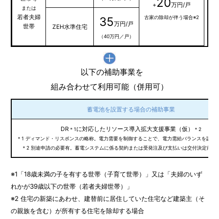
20
+
万円/戸
または
若者夫婦
古家の除却が伴う場合※2
35
万円/戸
世帯
ZEH水準住宅
（40万円／戸）
以下の補助事業を
組み合わせて利用可能（併用可）
蓄電池を設置する場合の補助事業
DR
に対応したリソース導入拡大支援事業（仮）
＊1
＊2
＊1 ディマンド・リスポンスの略称。電力需要を制御することで、電力需給バランスを調整
＊2 別途申請の必要有。蓄電システムに係る契約または受発注及び支払いは交付決定前の
※1「18歳未満の子を有する世帯（子育て世帯）」又は「夫婦のいず
れかが39歳以下の世帯（若者夫婦世帯）」
※2 住宅の新築にあわせ、建替前に居住していた住宅など建築主（そ
の親族を含む）が所有する住宅を除却する場合