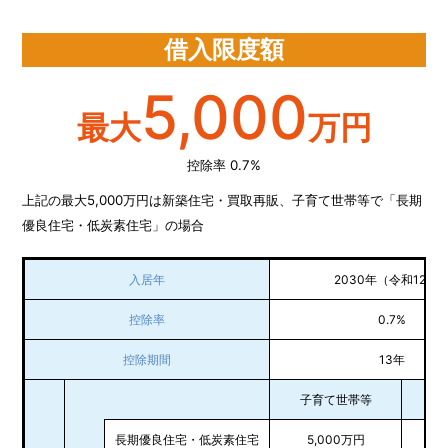
借入限度額
5,000
最大
万円
控除率 0.7%
上記の最大5,000万円は新築住宅・買取再販、子育て世帯等で「長期
優良住宅・低炭素住宅」の場合
入居年
2030年（令和12年
控除率
0.7%
控除期間
13年
子育て世帯等
左
長期優良住宅・低炭素住宅
5,000万円
4,