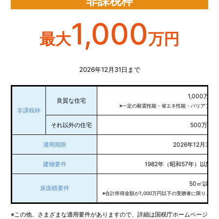
非課税枠
1,000
最大
万円
2026年12月31日まで
1,000万円
良質な住宅
※一定の耐震性能・省エネ性能・バリアフリ
非課税枠
それ以外の住宅
500万円
適用期限
2026年12月31
建物要件
1982年（昭和57年）以降
50㎡以上
床面積要件
※合計所得金額が1,000万円以下の受贈者に限り、4
※この他、さまざまな適用要件がありますので、詳細は国税庁ホームページ