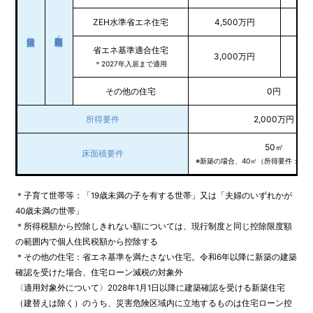
ZEH水準省エネ住宅
4,500万円
3,
省エネ基準適合住宅
3,000万円
2,
＊2027年入居まで適用
その他の住宅
0円
所得要件
2,000万円
50㎡
床面積要件
※新築の場合、40㎡（所得要件：1,0
＊⼦育て世帯等：「19歳未満の子を有する世帯」又は「夫婦のいずれかが
40歳未満の世帯」
＊所得税額から控除しきれない額については、現⾏制度と同じ控除限度額
の範囲内で個⼈住⺠税額から控除する
＊その他の住宅：省エネ基準を満たさない住宅。令和6年以降に新築の建築
確認を受けた場合、住宅ローン減税の対象外
〈適用対象外について〉2028年1月1日以降に建築確認を受ける新築住宅
（建替えは除く）のうち、災害危険区域内に立地するものは住宅ローン控