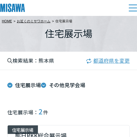
HOME
>
お近くのミサワホーム
>
住宅展示場
住まい
住宅展示場
都道府県を選択
建てる
土地活用
[注文住宅]
北海道
検索結果：熊本県
都道府県を変更
個人のお客さま
商品ラインアップ
リフォーム
北海道
デザイン
住宅展示場
その他見学会場
戸建て・マンション
賃貸住宅
まちづくり
東北
テクノロジー（住まいの性能）
賃貸併用住宅
複合開発・投資開発
ミサワリフォームとは
建築事例・建築実例
オーナーサポート
青森県
2
住宅展示場：
件
店舗・各種施設
リフォームの流れ
デザイナーズギャラリー
サポートメニュー
複合開発事業（ASMACI-アスマチ-）
土地活用モデルルーム見学
企
業・
IR情報
住宅展示場
岩手県
リフォームメニュー
インテリア
熊日RKK総合展示場