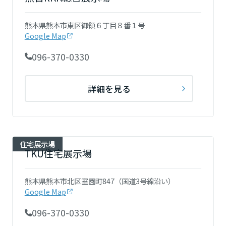
再開発・官民連携事業
土地活用実例
展示
場・
イベント情報
企業・IR
住まいるりんぐ（ロングサポート）
リフォーム事例
住まいづくりガイド
熊本県熊本市東区御領６丁目８番１号
分譲マンション開発事業
宮城県
カタログ請求
Google Map
法人のお客さま
保証制度
事業用
買う
ニュース
収益不動産・投資開発事業
住まいのご相談
096-370-0330
アフターメンテナンス
秋田県
企業不動産活用（CRE）戦略
MISAWAについて
建築再生事業
事業用リノベーション
分譲住宅（建売・土地）検索
ミサワリフォーム
詳細を見る
社宅建築
ミサワホームグループ
事業用売買
ホテル・旅館リフォーム
中古住宅検索
山形県
ご相談窓口
医療・介護・子育て・障がい福祉施設
IR情報
スムストック検索
リフォーム営業所
事業用地・事業用建物
SDGs
住宅展示場
福島県
お客様センター
TKU住宅展示場
分譲マンション検索
これから土地活用・賃貸経営をご検討の方
分譲用地
環境活動
土地活用の基礎から長期安定経営を目指すオーナー様まで、賃貸経営
関東
熊本県熊本市北区室園町847（国道3号線沿い）
売る
[MISAWA RELAY]
に役立つ多彩な情報を幅広くお届けします。
これからリフォームをご検討の方
Google Map
採用情報
茨城県
実例動画や基礎知識、収納の工夫など、理想の住まいを叶えるリフォ
ホームラウンジ 土地活用・賃貸経営
096-370-0330
ームの具体策とアイデアを豊富にご用意しています。
住まいの売却
ミサワホームオーナーさま・リフォーム工事ご契約者さまとミサワホ
すべてのフィールドに新しい価値をデザインし、持続可能な未来志向