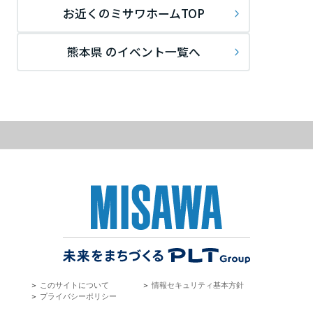
お近くのミサワホームTOP
静岡県
熊本県 のイベント一覧へ
愛知県
三重県
近畿エリア
滋賀県
京都府
＞
このサイトについて
＞
情報セキュリティ基本方針
＞
プライバシーポリシー