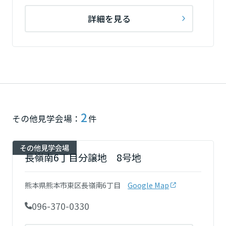
ームを結ぶコミュニケーションサイト。お得・便利・安心なコンテン
新卒者採用
のまちづくりを実現していきます。
ホームラウンジ リフォーム
ツや、ミサワホームからの大切なお知らせなど配信しています。
栃木県
詳細を見る
ミサワゼネラルソリューション
中途採用
これから住まいをご検討の方
ミサワオーナーズクラブ
多彩な動画やこだわりが詰まった建築実例、注目の最新情報など、住
障がい者採用
群馬県
まいづくりを楽しく学べるデジタルラウンジです。
ホームラウンジ 新築・戸建て
ウエルネス事業
埼玉県
2
その他見学会場：
件
海外事業
千葉県
その他見学会場
長嶺南6丁目分譲地 8号地
東京都
熊本県熊本市東区長嶺南6丁目
Google Map
096-370-0330
神奈川県