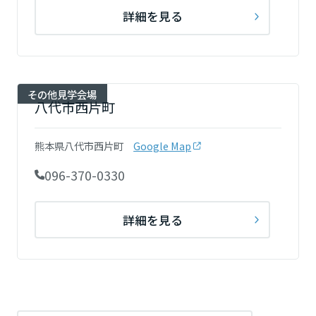
ミサワアイデンティティ
詳細を見る
甲信越・北陸
富山県
その他見学会場
八代市西片町
新潟県
熊本県八代市西片町
Google Map
山梨県
096-370-0330
詳細を見る
長野県
東海エリア
岐阜県