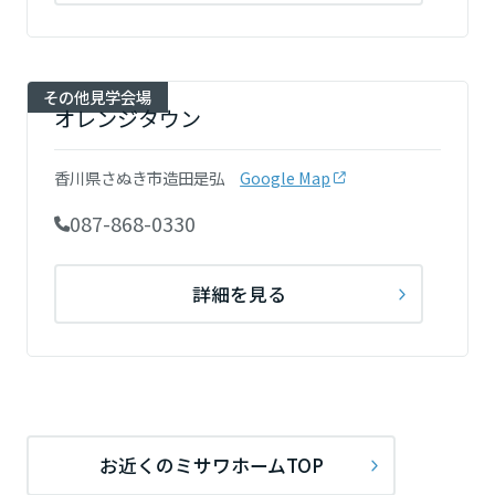
大阪府
その他見学会場
オレンジタウン
兵庫県
香川県さぬき市造田是弘
Google Map
奈良県
087-868-0330
詳細を見る
和歌山県
中国・四国エリア
鳥取県
お近くのミサワホームTOP