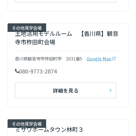
ミサワアイデンティティ
甲信越・北陸
富山県
その他見学会場
土地活用モデルルーム 【香川県】観音
寺市柞田町会場
新潟県
香川県観音寺市柞田町甲 2031番5
Google Map
080-9773-2874
山梨県
詳細を見る
長野県
東海エリア
その他見学会場
ミサワホームタウン林町３
岐阜県