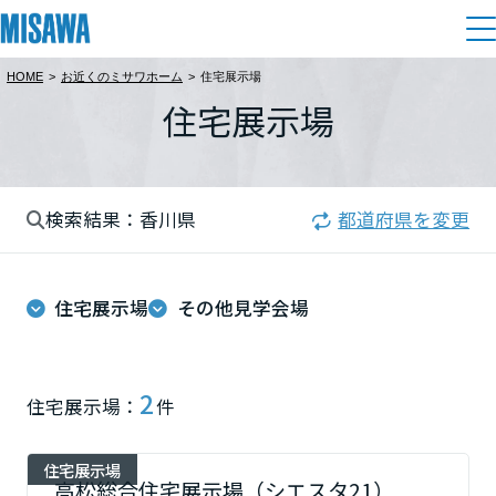
HOME
>
お近くのミサワホーム
>
住宅展示場
住まい
住宅展示場
都道府県を選択
建てる
土地活用
[注文住宅]
北海道
検索結果：香川県
都道府県を変更
個人のお客さま
商品ラインアップ
リフォーム
北海道
デザイン
住宅展示場
その他見学会場
戸建て・マンション
賃貸住宅
まちづくり
東北
テクノロジー（住まいの性能）
賃貸併用住宅
複合開発・投資開発
ミサワリフォームとは
建築事例・建築実例
オーナーサポート
青森県
2
住宅展示場：
件
店舗・各種施設
リフォームの流れ
デザイナーズギャラリー
サポートメニュー
複合開発事業（ASMACI-アスマチ-）
土地活用モデルルーム見学
企
業・
IR情報
住宅展示場
岩手県
リフォームメニュー
インテリア
高松総合住宅展示場（シエスタ21）