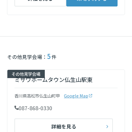
ームを結ぶコミュニケーションサイト。お得・便利・安心なコンテン
新卒者採用
のまちづくりを実現していきます。
ホームラウンジ リフォーム
ツや、ミサワホームからの大切なお知らせなど配信しています。
栃木県
ミサワゼネラルソリューション
中途採用
これから住まいをご検討の方
ミサワオーナーズクラブ
多彩な動画やこだわりが詰まった建築実例、注目の最新情報など、住
障がい者採用
群馬県
まいづくりを楽しく学べるデジタルラウンジです。
ホームラウンジ 新築・戸建て
ウエルネス事業
5
埼玉県
その他見学会場：
件
海外事業
その他見学会場
ミサワホームタウン仏生山駅東
千葉県
香川県高松市仏生山町甲
Google Map
東京都
087-868-0330
神奈川県
詳細を見る