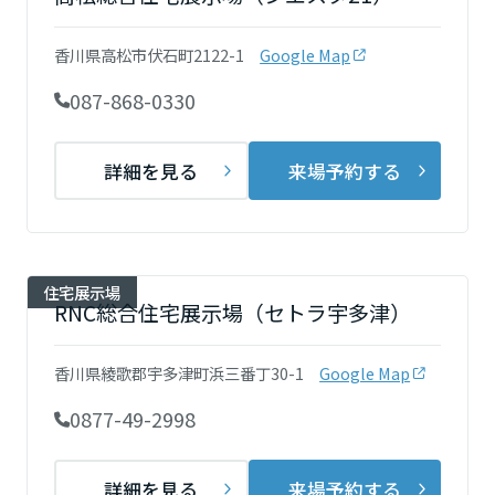
再開発・官民連携事業
土地活用実例
展示
場・
イベント情報
企業・IR
住まいるりんぐ（ロングサポート）
リフォーム事例
住まいづくりガイド
香川県高松市伏石町2122-1
Google Map
分譲マンション開発事業
宮城県
カタログ請求
法人のお客さま
保証制度
087-868-0330
事業用
買う
ニュース
収益不動産・投資開発事業
住まいのご相談
アフターメンテナンス
秋田県
企業不動産活用（CRE）戦略
MISAWAについて
建築再生事業
詳細を見る
来場予約する
事業用リノベーション
分譲住宅（建売・土地）検索
ミサワリフォーム
社宅建築
ミサワホームグループ
事業用売買
ホテル・旅館リフォーム
中古住宅検索
山形県
ご相談窓口
医療・介護・子育て・障がい福祉施設
IR情報
スムストック検索
住宅展示場
リフォーム営業所
事業用地・事業用建物
RNC総合住宅展示場（セトラ宇多津）
SDGs
福島県
お客様センター
分譲マンション検索
これから土地活用・賃貸経営をご検討の方
分譲用地
環境活動
香川県綾歌郡宇多津町浜三番丁30-1
Google Map
土地活用の基礎から長期安定経営を目指すオーナー様まで、賃貸経営
関東
売る
[MISAWA RELAY]
に役立つ多彩な情報を幅広くお届けします。
これからリフォームをご検討の方
0877-49-2998
採用情報
茨城県
実例動画や基礎知識、収納の工夫など、理想の住まいを叶えるリフォ
ホームラウンジ 土地活用・賃貸経営
ームの具体策とアイデアを豊富にご用意しています。
住まいの売却
ミサワホームオーナーさま・リフォーム工事ご契約者さまとミサワホ
詳細を見る
来場予約する
すべてのフィールドに新しい価値をデザインし、持続可能な未来志向