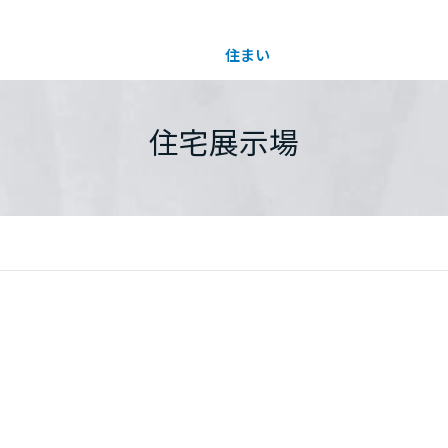
住まい
土地活用
都道府県を選択
住宅展示場
買う
法人のお客さま
事業用
事業用売買
ご相談窓口
採用情報
分譲住宅（建売・土地）検索
企業不動産活用（CRE）戦略
事業用リノベーション
事業用地・事業用建物
お客様センター
新卒者採用
中古住宅検索
社宅建築
ホテル・旅館リフォーム
分譲用地
中途採用
スムストック検索
医療・介護・子育て・障がい福祉施設
障がい者採用
リフォーム営業所
分譲マンション検索
ウエルネス事業
売る