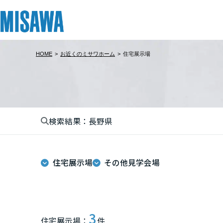
HOME
>
お近くのミサワホーム
>
住宅展示場
リフォーム
住まい
土地活用
まちづくり
オーナーサポート
企業・IR情報
建てる
個人のお客さま
戸建て・マンション
複合開発・投資開発
サポートメニュー
企業・IR
北海道
[注文住宅]
検索結果：長野県
北海道
商品ラインアップ
賃貸住宅
ミサワリフォームとは
複合開発事業（ASMACI-アスマチ-）
住まいるりんぐ（ロングサポート）
ニュース
東北
デザイン
賃貸併用住宅
リフォームの流れ
再開発・官民連携事業
保証制度
MISAWAについて
住宅展示場
その他見学会場
テクノロジー（住まいの性能）
店舗・各種施設
リフォームメニュー
分譲マンション開発事業
アフターメンテナンス
ミサワホームグループ
青森県
建築事例・建築実例
土地活用モデルルーム見学
リフォーム事例
収益不動産・投資開発事業
ミサワリフォーム
IR情報
岩手県
デザイナーズギャラリー
土地活用実例
建築再生事業
SDGs
3
住宅展示場：
件