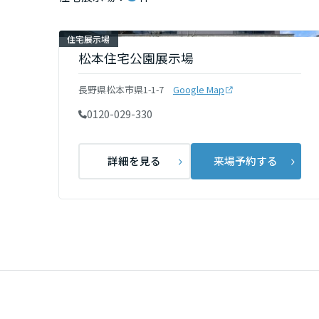
インテリア
環境活動
宮城県
住宅展示場
住まいづくりガイド
松本住宅公園展示場
秋田県
長野県松本市県1-1-7
Google Map
0120-029-330
山形県
詳細を見る
来場予約する
福島県
関東
茨城県
栃木県