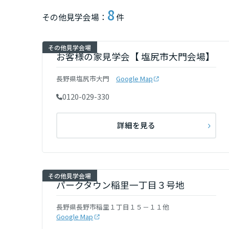
8
群馬県
その他見学会場：
件
その他見学会場
埼玉県
お客様の家見学会【 塩尻市大門会場】
長野県塩尻市大門
Google Map
千葉県
0120-029-330
東京都
詳細を見る
神奈川県
その他見学会場
甲信越・北陸
パークタウン稲里一丁目３号地
富山県
長野県長野市稲里１丁目１５－１１他
Google Map