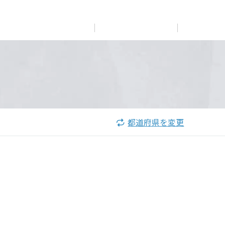
展示
場・
イベント情報
カタログ請求
住まいのご相談
リフォーム
まちづくり
オーナーサポート
企
業・
IR情報
閉じる
閉じる
閉じる
閉じる
閉じる
閉じる
これから土地活用・賃貸経営をご検討の方
これからリフォームをご検討の方
これから住まいをご検討の方
都道府県を変更
すべてのフィールドに新しい価値をデザインし、持続可能
多彩な動画やこだわりが詰まった建築実例、注目の最新情
土地活用の基礎から長期安定経営を目指すオーナー様ま
実例動画や基礎知識、収納の工夫など、理想の住まいを叶
ミサワホームオーナーさま・リフォーム工事ご契約者さま
な未来志向のまちづくりを実現していきます。
報など、住まいづくりを楽しく学べるデジタルラウンジで
で、賃貸経営に役立つ多彩な情報を幅広くお届けします。
えるリフォームの具体策とアイデアを豊富にご用意してい
とミサワホームを結ぶコミュニケーションサイト。お得・
す。
ます。
便利・安心なコンテンツや、ミサワホームからの大切なお
ミサワゼネラルソリューション
ホームラウンジ 土地活用・賃貸経営
知らせなど配信しています。
ホームラウンジ 新築・戸建て
ホームラウンジ リフォーム
ミサワアイデンティティ
ミサワオーナーズクラブ