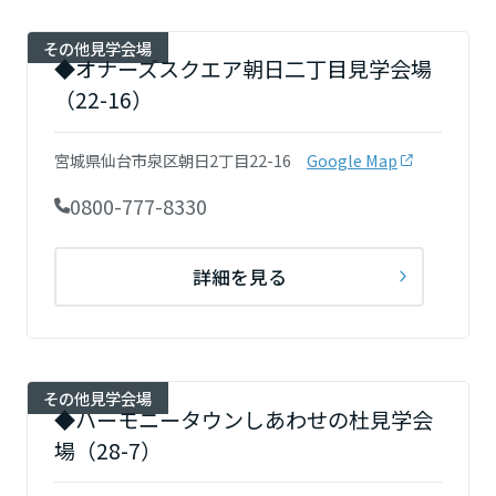
その他見学会場
◆オナーズスクエア朝日二丁目見学会場
静岡県
（22-16）
愛知県
宮城県仙台市泉区朝日2丁目22-16
Google Map
0800-777-8330
三重県
詳細を見る
近畿エリア
滋賀県
その他見学会場
◆ハーモニータウンしあわせの杜見学会
場（28-7）
京都府