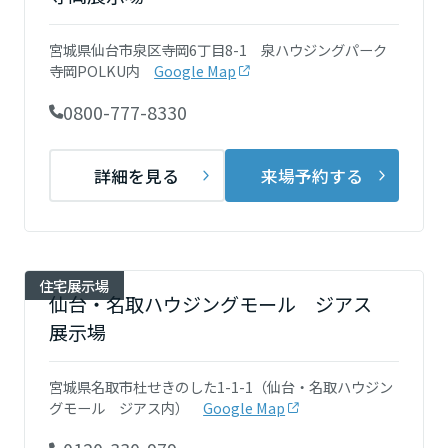
再開発・官民連携事業
土地活用実例
展示
場・
イベント情報
企業・IR
住まいるりんぐ（ロングサポート）
リフォーム事例
住まいづくりガイド
宮城県仙台市泉区寺岡6丁目8-1 泉ハウジングパーク
分譲マンション開発事業
宮城県
カタログ請求
寺岡POLKU内
Google Map
法人のお客さま
保証制度
事業用
買う
ニュース
収益不動産・投資開発事業
住まいのご相談
0800-777-8330
アフターメンテナンス
秋田県
企業不動産活用（CRE）戦略
MISAWAについて
建築再生事業
事業用リノベーション
分譲住宅（建売・土地）検索
ミサワリフォーム
詳細を見る
来場予約する
社宅建築
ミサワホームグループ
事業用売買
ホテル・旅館リフォーム
中古住宅検索
山形県
ご相談窓口
医療・介護・子育て・障がい福祉施設
IR情報
スムストック検索
リフォーム営業所
事業用地・事業用建物
SDGs
住宅展示場
福島県
お客様センター
仙台・名取ハウジングモール ジアス
分譲マンション検索
これから土地活用・賃貸経営をご検討の方
分譲用地
環境活動
展示場
土地活用の基礎から長期安定経営を目指すオーナー様まで、賃貸経営
関東
売る
[MISAWA RELAY]
に役立つ多彩な情報を幅広くお届けします。
これからリフォームをご検討の方
宮城県名取市杜せきのした1-1-1（仙台・名取ハウジン
採用情報
茨城県
実例動画や基礎知識、収納の工夫など、理想の住まいを叶えるリフォ
グモール ジアス内）
Google Map
ホームラウンジ 土地活用・賃貸経営
ームの具体策とアイデアを豊富にご用意しています。
住まいの売却
ミサワホームオーナーさま・リフォーム工事ご契約者さまとミサワホ
すべてのフィールドに新しい価値をデザインし、持続可能な未来志向