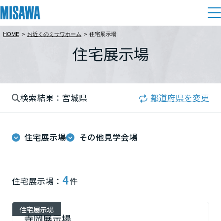
HOME
>
お近くのミサワホーム
>
住宅展示場
住まい
住宅展示場
都道府県を選択
建てる
土地活用
[注文住宅]
北海道
検索結果：宮城県
都道府県を変更
個人のお客さま
商品ラインアップ
リフォーム
北海道
デザイン
住宅展示場
その他見学会場
戸建て・マンション
賃貸住宅
まちづくり
東北
テクノロジー（住まいの性能）
賃貸併用住宅
複合開発・投資開発
ミサワリフォームとは
建築事例・建築実例
オーナーサポート
青森県
4
住宅展示場：
件
店舗・各種施設
リフォームの流れ
デザイナーズギャラリー
サポートメニュー
複合開発事業（ASMACI-アスマチ-）
土地活用モデルルーム見学
企
業・
IR情報
住宅展示場
岩手県
リフォームメニュー
インテリア
寺岡展示場