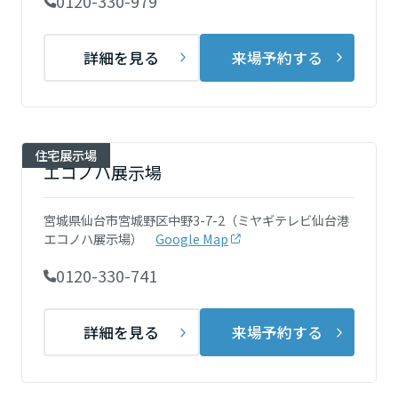
0120-330-979
ームを結ぶコミュニケーションサイト。お得・便利・安心なコンテン
新卒者採用
のまちづくりを実現していきます。
ホームラウンジ リフォーム
ツや、ミサワホームからの大切なお知らせなど配信しています。
栃木県
ミサワゼネラルソリューション
中途採用
これから住まいをご検討の方
詳細を見る
来場予約する
ミサワオーナーズクラブ
多彩な動画やこだわりが詰まった建築実例、注目の最新情報など、住
障がい者採用
群馬県
まいづくりを楽しく学べるデジタルラウンジです。
ホームラウンジ 新築・戸建て
ウエルネス事業
住宅展示場
埼玉県
エコノハ展示場
海外事業
宮城県仙台市宮城野区中野3-7-2（ミヤギテレビ仙台港
千葉県
エコノハ展示場）
Google Map
0120-330-741
東京都
詳細を見る
来場予約する
神奈川県