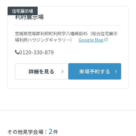
ミサワアイデンティティ
甲信越・北陸
住宅展示場
利府展示場
富山県
宮城県宮城郡利府町利府字八幡崎前45（総合住宅展示
場利府ハウジングギャラリー）
Google Map
新潟県
0120-330-879
詳細を見る
来場予約する
山梨県
長野県
東海エリア
2
その他見学会場：
件
岐阜県