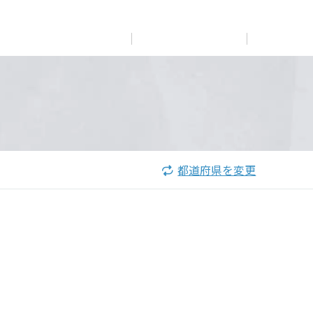
展示
場・
イベント情報
カタログ請求
住まいのご相談
リフォーム
まちづくり
オーナーサポート
企
業・
IR情報
閉じる
閉じる
閉じる
閉じる
閉じる
閉じる
これから土地活用・賃貸経営をご検討の方
これからリフォームをご検討の方
これから住まいをご検討の方
都道府県を変更
すべてのフィールドに新しい価値をデザインし、持続可能
多彩な動画やこだわりが詰まった建築実例、注目の最新情
土地活用の基礎から長期安定経営を目指すオーナー様ま
実例動画や基礎知識、収納の工夫など、理想の住まいを叶
ミサワホームオーナーさま・リフォーム工事ご契約者さま
な未来志向のまちづくりを実現していきます。
報など、住まいづくりを楽しく学べるデジタルラウンジで
で、賃貸経営に役立つ多彩な情報を幅広くお届けします。
えるリフォームの具体策とアイデアを豊富にご用意してい
とミサワホームを結ぶコミュニケーションサイト。お得・
す。
ます。
便利・安心なコンテンツや、ミサワホームからの大切なお
ミサワゼネラルソリューション
ホームラウンジ 土地活用・賃貸経営
知らせなど配信しています。
ホームラウンジ 新築・戸建て
ホームラウンジ リフォーム
ミサワアイデンティティ
ミサワオーナーズクラブ