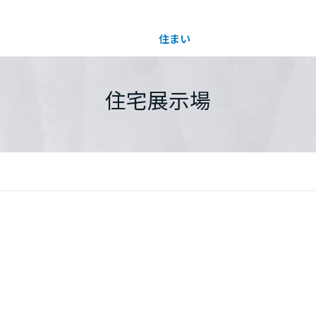
住まい
土地活用
都道府県を選択
住宅展示場
買う
法人のお客さま
事業用
事業用売買
ご相談窓口
採用情報
分譲住宅（建売・土地）検索
企業不動産活用（CRE）戦略
事業用リノベーション
事業用地・事業用建物
お客様センター
新卒者採用
中古住宅検索
社宅建築
ホテル・旅館リフォーム
分譲用地
中途採用
スムストック検索
医療・介護・子育て・障がい福祉施設
障がい者採用
リフォーム営業所
分譲マンション検索
ウエルネス事業
売る