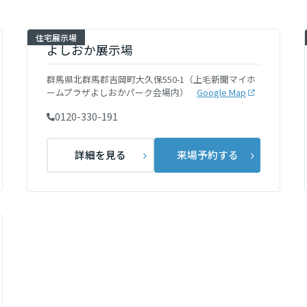
[MISAWA RELAY]
海外事業
住宅展示場
住まいの売却
よしおか展示場
群馬県北群馬郡吉岡町大久保550-1（上毛新聞マイホ
ームプラザよしおかパーク会場内）
Google Map
0120-330-191
詳細を見る
来場予約する