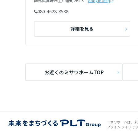
群馬県高崎市上中居町262-5
Google Map
新潟県
080-4628-8538
山梨県
詳細を見る
長野県
東海エリア
お近くのミサワホームTOP
岐阜県
静岡県
愛知県
ミサワホームは、未
プライム ライフ テ