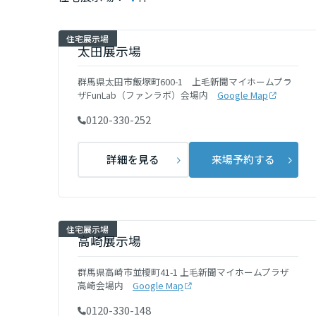
インテリア
環境活動
宮城県
住宅展示場
住まいづくりガイド
太田展示場
秋田県
群馬県太田市飯塚町600-1 上毛新聞マイホームプラ
ザFunLab（ファンラボ）会場内
Google Map
0120-330-252
山形県
詳細を見る
来場予約する
福島県
関東
住宅展示場
高崎展示場
茨城県
群馬県高崎市並榎町41-1 上毛新聞マイホームプラザ
高崎会場内
Google Map
栃木県
0120-330-148