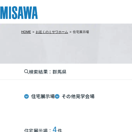
HOME
>
お近くのミサワホーム
>
住宅展示場
リフォーム
住まい
土地活用
まちづくり
オーナーサポート
企業・IR情報
建てる
個人のお客さま
戸建て・マンション
複合開発・投資開発
サポートメニュー
企業・IR
北海道
[注文住宅]
検索結果：群馬県
北海道
商品ラインアップ
賃貸住宅
ミサワリフォームとは
複合開発事業（ASMACI-アスマチ-）
住まいるりんぐ（ロングサポート）
ニュース
東北
デザイン
賃貸併用住宅
リフォームの流れ
再開発・官民連携事業
保証制度
MISAWAについて
住宅展示場
その他見学会場
テクノロジー（住まいの性能）
店舗・各種施設
リフォームメニュー
分譲マンション開発事業
アフターメンテナンス
ミサワホームグループ
青森県
建築事例・建築実例
土地活用モデルルーム見学
リフォーム事例
収益不動産・投資開発事業
ミサワリフォーム
IR情報
岩手県
デザイナーズギャラリー
土地活用実例
建築再生事業
SDGs
4
住宅展示場：
件