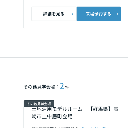
群馬県
詳細を見る
来場予約する
埼玉県
千葉県
東京都
2
神奈川県
その他見学会場：
件
甲信越・北陸
その他見学会場
土地活用モデルルーム 【群馬県】高
崎市上中居町会場
富山県