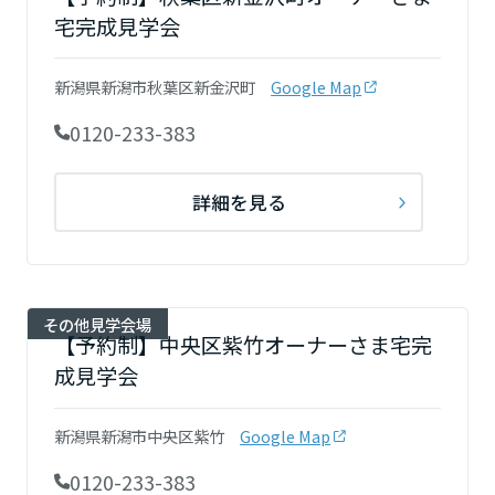
岡山県
宅完成見学会
新潟県新潟市秋葉区新金沢町
Google Map
広島県
0120-233-383
山口県
詳細を見る
徳島県
その他見学会場
【予約制】中央区紫竹オーナーさま宅完
香川県
成見学会
新潟県新潟市中央区紫竹
Google Map
愛媛県
0120-233-383