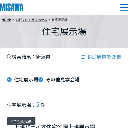
HOME
>
お近くのミサワホーム
>
住宅展示場
住まい
住宅展示場
都道府県を選択
建てる
土地活用
[注文住宅]
北海道
検索結果：新潟県
都道府県を変更
個人のお客さま
商品ラインアップ
リフォーム
北海道
デザイン
住宅展示場
その他見学会場
戸建て・マンション
賃貸住宅
まちづくり
東北
テクノロジー（住まいの性能）
賃貸併用住宅
複合開発・投資開発
ミサワリフォームとは
建築事例・建築実例
オーナーサポート
青森県
5
住宅展示場：
件
店舗・各種施設
リフォームの流れ
デザイナーズギャラリー
サポートメニュー
複合開発事業（ASMACI-アスマチ-）
土地活用モデルルーム見学
企
業・
IR情報
住宅展示場
岩手県
リフォームメニュー
インテリア
上越パティオ住宅公園上越展示場