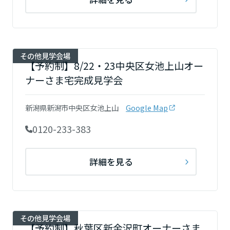
大阪府
その他見学会場
兵庫県
【予約制】8/22・23中央区女池上山オー
ナーさま宅完成見学会
奈良県
新潟県新潟市中央区女池上山
Google Map
0120-233-383
和歌山県
詳細を見る
中国・四国エリア
鳥取県
その他見学会場
【予約制】秋葉区新金沢町オーナーさま