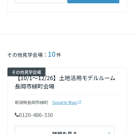
静岡県
愛知県
10
その他見学会場：
件
三重県
その他見学会場
【10/1～12/26】土地活用モデルルーム
近畿エリア
長岡市緑町会場
滋賀県
新潟県長岡市緑町
Google Map
0120-486-330
京都府
詳細を見る