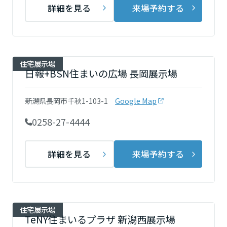
ームを結ぶコミュニケーションサイト。お得・便利・安心なコンテン
新卒者採用
詳細を見る
来場予約する
のまちづくりを実現していきます。
ホームラウンジ リフォーム
ツや、ミサワホームからの大切なお知らせなど配信しています。
栃木県
ミサワゼネラルソリューション
中途採用
これから住まいをご検討の方
ミサワオーナーズクラブ
多彩な動画やこだわりが詰まった建築実例、注目の最新情報など、住
障がい者採用
群馬県
まいづくりを楽しく学べるデジタルラウンジです。
住宅展示場
日報+BSN住まいの広場 長岡展示場
ホームラウンジ 新築・戸建て
ウエルネス事業
埼玉県
新潟県長岡市千秋1-103-1
Google Map
0258-27-4444
海外事業
千葉県
詳細を見る
来場予約する
東京都
住宅展示場
神奈川県
TeNY住まいるプラザ 新潟西展示場