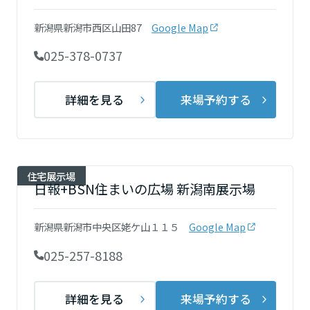
ミサワアイデンティティ
甲信越・北陸
新潟県新潟市西区山田87
Google Map
025-378-0737
富山県
詳細を見る
来場予約する
新潟県
山梨県
住宅展示場
日報+BSN住まいの広場 新潟南展示場
長野県
新潟県新潟市中央区姥ケ山１１５
Google Map
025-257-8188
東海エリア
詳細を見る
来場予約する
岐阜県