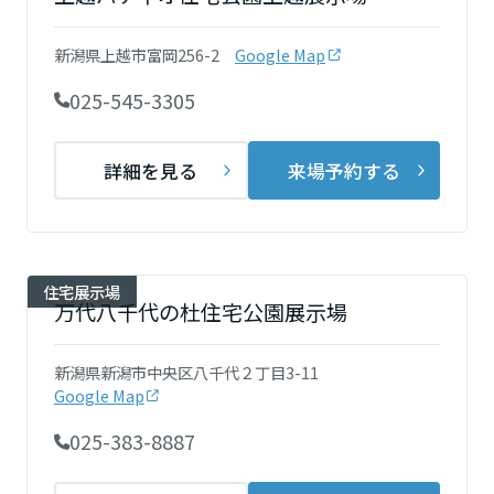
再開発・官民連携事業
土地活用実例
展示
場・
イベント情報
企業・IR
住まいるりんぐ（ロングサポート）
リフォーム事例
住まいづくりガイド
新潟県上越市富岡256-2
Google Map
分譲マンション開発事業
宮城県
カタログ請求
法人のお客さま
保証制度
025-545-3305
事業用
買う
ニュース
収益不動産・投資開発事業
住まいのご相談
アフターメンテナンス
秋田県
企業不動産活用（CRE）戦略
MISAWAについて
建築再生事業
詳細を見る
来場予約する
事業用リノベーション
分譲住宅（建売・土地）検索
ミサワリフォーム
社宅建築
ミサワホームグループ
事業用売買
ホテル・旅館リフォーム
中古住宅検索
山形県
ご相談窓口
医療・介護・子育て・障がい福祉施設
IR情報
スムストック検索
住宅展示場
リフォーム営業所
事業用地・事業用建物
万代八千代の杜住宅公園展示場
SDGs
福島県
お客様センター
分譲マンション検索
これから土地活用・賃貸経営をご検討の方
分譲用地
環境活動
新潟県新潟市中央区八千代２丁目3-11
土地活用の基礎から長期安定経営を目指すオーナー様まで、賃貸経営
関東
Google Map
売る
[MISAWA RELAY]
に役立つ多彩な情報を幅広くお届けします。
これからリフォームをご検討の方
採用情報
025-383-8887
茨城県
実例動画や基礎知識、収納の工夫など、理想の住まいを叶えるリフォ
ホームラウンジ 土地活用・賃貸経営
ームの具体策とアイデアを豊富にご用意しています。
住まいの売却
ミサワホームオーナーさま・リフォーム工事ご契約者さまとミサワホ
すべてのフィールドに新しい価値をデザインし、持続可能な未来志向