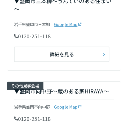
▼盛岡市三本柳～うんていのある住まい
ームを結ぶコミュニケーションサイト。お得・便利・安心なコンテン
新卒者採用
のまちづくりを実現していきます。
ホームラウンジ リフォーム
～
ツや、ミサワホームからの大切なお知らせなど配信しています。
栃木県
ミサワゼネラルソリューション
中途採用
これから住まいをご検討の方
ミサワオーナーズクラブ
岩手県盛岡市三本柳
Google Map
多彩な動画やこだわりが詰まった建築実例、注目の最新情報など、住
障がい者採用
群馬県
まいづくりを楽しく学べるデジタルラウンジです。
0120-251-118
ホームラウンジ 新築・戸建て
ウエルネス事業
詳細を見る
埼玉県
海外事業
千葉県
その他見学会場
▼盛岡市向中野～蔵のある家HIRAYA～
東京都
岩手県盛岡市向中野
Google Map
0120-251-118
神奈川県