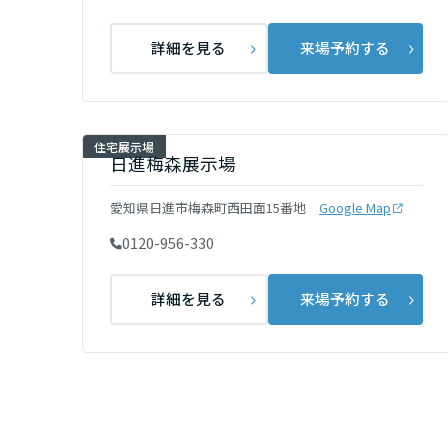
群馬県
詳細を見る
来場予約する
埼玉県
住宅展示場
日進梅森展示場
千葉県
愛知県日進市梅森町西田面15番地
Google Map
東京都
0120-956-330
詳細を見る
来場予約する
神奈川県
甲信越・北陸
富山県