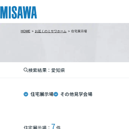
HOME
>
お近くのミサワホーム
>
住宅展示場
リフォーム
住まい
土地活用
まちづくり
オーナーサポート
企業・IR情報
建てる
個人のお客さま
戸建て・マンション
複合開発・投資開発
サポートメニュー
企業・IR
北海道
[注文住宅]
検索結果：愛知県
北海道
商品ラインアップ
賃貸住宅
ミサワリフォームとは
複合開発事業（ASMACI-アスマチ-）
住まいるりんぐ（ロングサポート）
ニュース
東北
デザイン
賃貸併用住宅
リフォームの流れ
再開発・官民連携事業
保証制度
MISAWAについて
住宅展示場
その他見学会場
テクノロジー（住まいの性能）
店舗・各種施設
リフォームメニュー
分譲マンション開発事業
アフターメンテナンス
ミサワホームグループ
青森県
建築事例・建築実例
土地活用モデルルーム見学
リフォーム事例
収益不動産・投資開発事業
ミサワリフォーム
IR情報
岩手県
デザイナーズギャラリー
土地活用実例
建築再生事業
SDGs
7
住宅展示場：
件