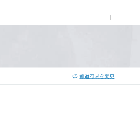
展示
場・
イベント情報
カタログ請求
住まいのご相談
リフォーム
まちづくり
オーナーサポート
企
業・
IR情報
閉じる
閉じる
閉じる
閉じる
閉じる
閉じる
これから土地活用・賃貸経営をご検討の方
これからリフォームをご検討の方
これから住まいをご検討の方
都道府県を変更
すべてのフィールドに新しい価値をデザインし、持続可能
多彩な動画やこだわりが詰まった建築実例、注目の最新情
土地活用の基礎から長期安定経営を目指すオーナー様ま
実例動画や基礎知識、収納の工夫など、理想の住まいを叶
ミサワホームオーナーさま・リフォーム工事ご契約者さま
な未来志向のまちづくりを実現していきます。
報など、住まいづくりを楽しく学べるデジタルラウンジで
で、賃貸経営に役立つ多彩な情報を幅広くお届けします。
えるリフォームの具体策とアイデアを豊富にご用意してい
とミサワホームを結ぶコミュニケーションサイト。お得・
す。
ます。
便利・安心なコンテンツや、ミサワホームからの大切なお
ミサワゼネラルソリューション
ホームラウンジ 土地活用・賃貸経営
知らせなど配信しています。
ホームラウンジ 新築・戸建て
ホームラウンジ リフォーム
ミサワアイデンティティ
ミサワオーナーズクラブ