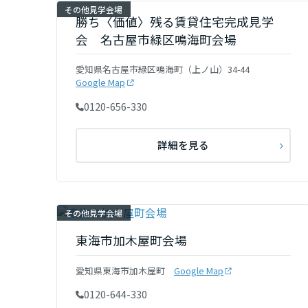
その他見学会場
三重県
勝ち〈価値〉残る賃貸住宅完成見学
会 名古屋市緑区鳴海町会場
近畿エリア
愛知県名古屋市緑区鳴海町（上ノ山）34-44
Google Map
滋賀県
0120-656-330
京都府
詳細を見る
大阪府
その他見学会場
兵庫県
東海市加木屋町会場
愛知県東海市加木屋町
Google Map
奈良県
0120-644-330