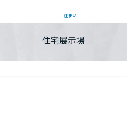
住まい
土地活用
都道府県を選択
住宅展示場
買う
法人のお客さま
事業用
事業用売買
ご相談窓口
採用情報
分譲住宅（建売・土地）検索
企業不動産活用（CRE）戦略
事業用リノベーション
事業用地・事業用建物
お客様センター
新卒者採用
中古住宅検索
社宅建築
ホテル・旅館リフォーム
分譲用地
中途採用
スムストック検索
医療・介護・子育て・障がい福祉施設
障がい者採用
リフォーム営業所
分譲マンション検索
ウエルネス事業
売る