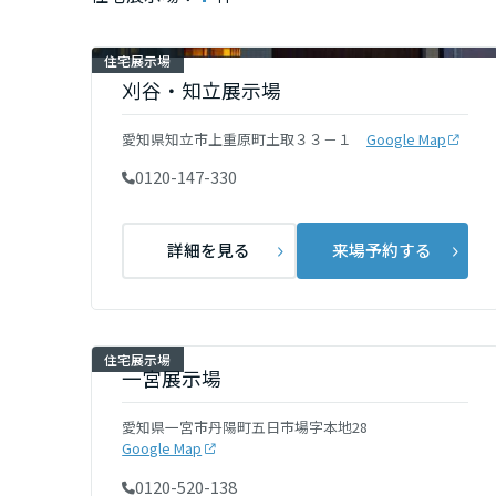
インテリア
環境活動
宮城県
住宅展示場
住まいづくりガイド
刈谷・知立展示場
秋田県
愛知県知立市上重原町土取３３－１
Google Map
0120-147-330
山形県
詳細を見る
来場予約する
福島県
関東
住宅展示場
一宮展示場
茨城県
愛知県一宮市丹陽町五日市場字本地28
Google Map
栃木県
0120-520-138