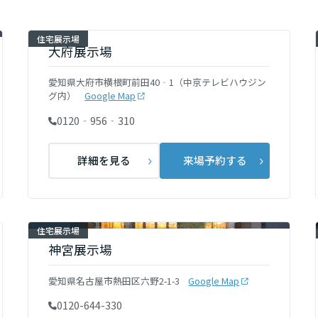
[MISAWA RELAY]
海外事業
住宅展示場
住まいの売却
大府展示場
愛知県大府市横根町前田40‐1（中京テレビハウジン
グ内）
Google Map
0120‐956‐310
詳細を見る
来場予約する
住宅展示場
神宮展示場
愛知県名古屋市熱田区六野2-1-3
Google Map
0120-644-330