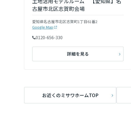
土地活用モデルルーム 【愛知県】名
香川県
古屋市北区志賀町会場
愛知県名古屋市北区志賀町1丁目61番2
愛媛県
Google Map
0120-656-330
高知県
詳細を見る
九州エリア
福岡県
佐賀県
お近くのミサワホームTOP
長崎県