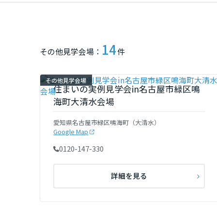
新潟県
山梨県
14
その他見学会場：
件
長野県
その他見学会場
住まいの実例見学会in名古屋市緑区鳴
海町大清水会場
東海エリア
愛知県名古屋市緑区鳴海町（大清水）
岐阜県
Google Map
0120-147-330
静岡県
詳細を見る
愛知県