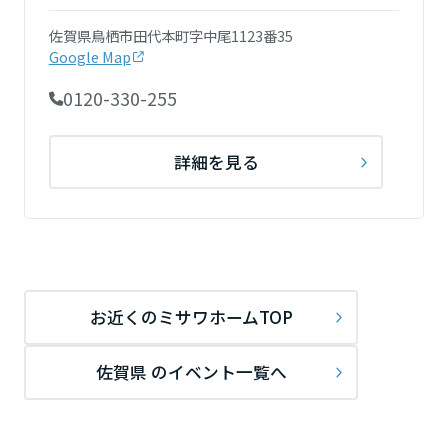
ームを結ぶコミュニケーションサイト。お得・便利・安心なコンテン
新卒者採用
のまちづくりを実現していきます。
ホームラウンジ リフォーム
ツや、ミサワホームからの大切なお知らせなど配信しています。
栃木県
佐賀県鳥栖市田代本町字中尾1123番35
ミサワゼネラルソリューション
中途採用
Google Map
これから住まいをご検討の方
ミサワオーナーズクラブ
0120-330-255
多彩な動画やこだわりが詰まった建築実例、注目の最新情報など、住
障がい者採用
群馬県
まいづくりを楽しく学べるデジタルラウンジです。
ホームラウンジ 新築・戸建て
ウエルネス事業
詳細を見る
埼玉県
海外事業
千葉県
お近くのミサワホームTOP
東京都
佐賀県 のイベント一覧へ
神奈川県