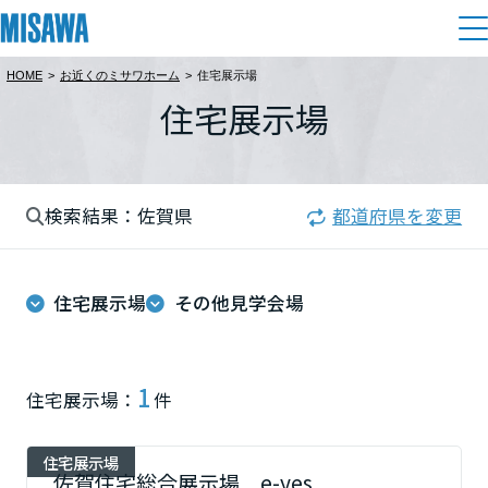
HOME
>
お近くのミサワホーム
>
住宅展示場
住まい
住宅展示場
都道府県を選択
建てる
土地活用
[注文住宅]
北海道
検索結果：佐賀県
都道府県を変更
個人のお客さま
商品ラインアップ
リフォーム
北海道
デザイン
住宅展示場
その他見学会場
戸建て・マンション
賃貸住宅
まちづくり
東北
テクノロジー（住まいの性能）
賃貸併用住宅
複合開発・投資開発
ミサワリフォームとは
建築事例・建築実例
オーナーサポート
青森県
1
住宅展示場：
件
店舗・各種施設
リフォームの流れ
デザイナーズギャラリー
サポートメニュー
複合開発事業（ASMACI-アスマチ-）
土地活用モデルルーム見学
企
業・
IR情報
住宅展示場
岩手県
リフォームメニュー
インテリア
佐賀住宅総合展示場 e-yes