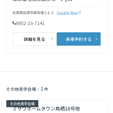
再開発・官民連携事業
土地活用実例
展示
場・
イベント情報
企業・IR
住まいるりんぐ（ロングサポート）
リフォーム事例
住まいづくりガイド
佐賀県佐賀市新栄東2-6-3
Google Map
分譲マンション開発事業
宮城県
カタログ請求
法人のお客さま
保証制度
0952-23-7141
事業用
買う
ニュース
収益不動産・投資開発事業
住まいのご相談
アフターメンテナンス
秋田県
企業不動産活用（CRE）戦略
MISAWAについて
建築再生事業
詳細を見る
来場予約する
事業用リノベーション
分譲住宅（建売・土地）検索
ミサワリフォーム
社宅建築
ミサワホームグループ
事業用売買
ホテル・旅館リフォーム
中古住宅検索
山形県
ご相談窓口
医療・介護・子育て・障がい福祉施設
IR情報
スムストック検索
リフォーム営業所
事業用地・事業用建物
SDGs
福島県
お客様センター
分譲マンション検索
これから土地活用・賃貸経営をご検討の方
分譲用地
環境活動
1
土地活用の基礎から長期安定経営を目指すオーナー様まで、賃貸経営
関東
その他見学会場：
件
売る
[MISAWA RELAY]
に役立つ多彩な情報を幅広くお届けします。
これからリフォームをご検討の方
採用情報
茨城県
実例動画や基礎知識、収納の工夫など、理想の住まいを叶えるリフォ
ホームラウンジ 土地活用・賃貸経営
その他見学会場
ミサワホームタウン鳥栖10号地
ームの具体策とアイデアを豊富にご用意しています。
住まいの売却
ミサワホームオーナーさま・リフォーム工事ご契約者さまとミサワホ
すべてのフィールドに新しい価値をデザインし、持続可能な未来志向