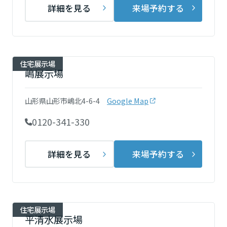
ームを結ぶコミュニケーションサイト。お得・便利・安心なコンテン
新卒者採用
詳細を見る
来場予約する
のまちづくりを実現していきます。
ホームラウンジ リフォーム
ツや、ミサワホームからの大切なお知らせなど配信しています。
栃木県
ミサワゼネラルソリューション
中途採用
これから住まいをご検討の方
ミサワオーナーズクラブ
多彩な動画やこだわりが詰まった建築実例、注目の最新情報など、住
障がい者採用
群馬県
まいづくりを楽しく学べるデジタルラウンジです。
住宅展示場
嶋展示場
ホームラウンジ 新築・戸建て
ウエルネス事業
埼玉県
山形県山形市嶋北4-6-4
Google Map
0120-341-330
海外事業
千葉県
詳細を見る
来場予約する
東京都
住宅展示場
神奈川県
平清水展示場