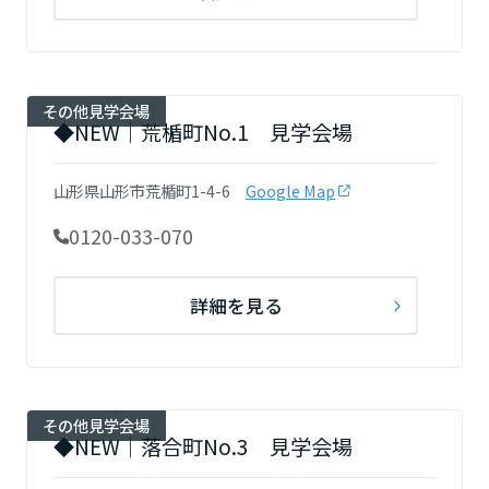
大阪府
その他見学会場
◆NEW｜荒楯町No.1 見学会場
兵庫県
山形県山形市荒楯町1-4-6
Google Map
奈良県
0120-033-070
和歌山県
詳細を見る
中国・四国エリア
鳥取県
その他見学会場
◆NEW｜落合町No.3 見学会場