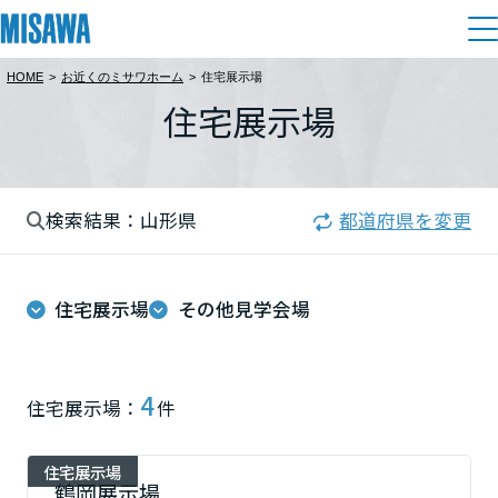
HOME
>
お近くのミサワホーム
>
住宅展示場
住まい
住宅展示場
都道府県を選択
建てる
土地活用
[注文住宅]
北海道
検索結果：山形県
都道府県を変更
個人のお客さま
商品ラインアップ
リフォーム
北海道
デザイン
住宅展示場
その他見学会場
戸建て・マンション
賃貸住宅
まちづくり
東北
テクノロジー（住まいの性能）
賃貸併用住宅
複合開発・投資開発
ミサワリフォームとは
建築事例・建築実例
オーナーサポート
青森県
4
住宅展示場：
件
店舗・各種施設
リフォームの流れ
デザイナーズギャラリー
サポートメニュー
複合開発事業（ASMACI-アスマチ-）
土地活用モデルルーム見学
企
業・
IR情報
住宅展示場
岩手県
リフォームメニュー
インテリア
鶴岡展示場