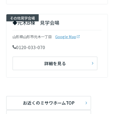
高知県
その他見学会場
◆元木B棟 見学会場
九州エリア
山形県山形市元木一丁目
Google Map
福岡県
0120-033-070
佐賀県
詳細を見る
長崎県
熊本県
お近くのミサワホームTOP