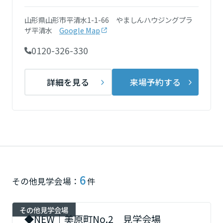
ミサワアイデンティティ
甲信越・北陸
山形県山形市平清水1-1-66 やましんハウジングプラ
ザ平清水
Google Map
富山県
0120-326-330
詳細を見る
来場予約する
新潟県
山梨県
長野県
6
その他見学会場：
件
東海エリア
その他見学会場
岐阜県
◆NEW｜美原町No.2 見学会場