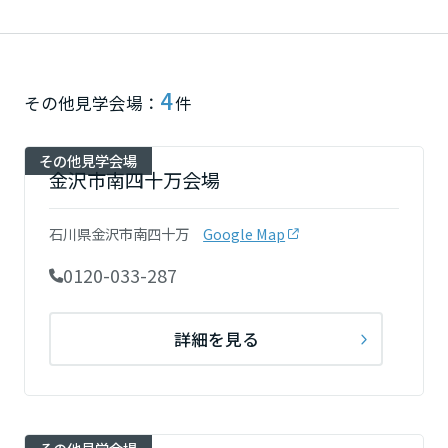
再開発・官民連携事業
土地活用実例
展示
場・
イベント情報
企業・IR
住まいるりんぐ（ロングサポート）
リフォーム事例
住まいづくりガイド
分譲マンション開発事業
宮城県
カタログ請求
法人のお客さま
保証制度
事業用
4
買う
ニュース
その他見学会場：
件
収益不動産・投資開発事業
住まいのご相談
アフターメンテナンス
秋田県
企業不動産活用（CRE）戦略
MISAWAについて
建築再生事業
その他見学会場
事業用リノベーション
分譲住宅（建売・土地）検索
ミサワリフォーム
金沢市南四十万会場
社宅建築
ミサワホームグループ
事業用売買
ホテル・旅館リフォーム
中古住宅検索
山形県
ご相談窓口
医療・介護・子育て・障がい福祉施設
石川県金沢市南四十万
Google Map
IR情報
スムストック検索
リフォーム営業所
0120-033-287
事業用地・事業用建物
SDGs
福島県
お客様センター
分譲マンション検索
これから土地活用・賃貸経営をご検討の方
分譲用地
環境活動
詳細を見る
土地活用の基礎から長期安定経営を目指すオーナー様まで、賃貸経営
関東
売る
[MISAWA RELAY]
に役立つ多彩な情報を幅広くお届けします。
これからリフォームをご検討の方
採用情報
茨城県
実例動画や基礎知識、収納の工夫など、理想の住まいを叶えるリフォ
ホームラウンジ 土地活用・賃貸経営
ームの具体策とアイデアを豊富にご用意しています。
住まいの売却
ミサワホームオーナーさま・リフォーム工事ご契約者さまとミサワホ
すべてのフィールドに新しい価値をデザインし、持続可能な未来志向