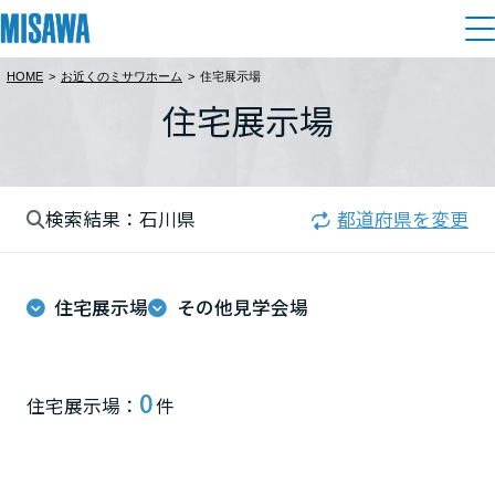
HOME
>
お近くのミサワホーム
>
住宅展示場
住まい
住宅展示場
都道府県を選択
建てる
土地活用
[注文住宅]
北海道
検索結果：石川県
都道府県を変更
個人のお客さま
商品ラインアップ
リフォーム
北海道
デザイン
住宅展示場
その他見学会場
戸建て・マンション
賃貸住宅
まちづくり
東北
テクノロジー（住まいの性能）
賃貸併用住宅
複合開発・投資開発
ミサワリフォームとは
建築事例・建築実例
オーナーサポート
青森県
0
住宅展示場：
件
店舗・各種施設
リフォームの流れ
デザイナーズギャラリー
サポートメニュー
複合開発事業（ASMACI-アスマチ-）
土地活用モデルルーム見学
企
業・
IR情報
岩手県
リフォームメニュー
インテリア