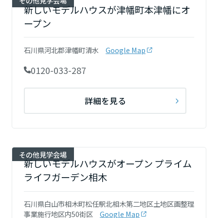
その他見学会場
ームを結ぶコミュニケーションサイト。お得・便利・安心なコンテン
新卒者採用
のまちづくりを実現していきます。
新しいモデルハウスが津幡町本津幡にオ
ホームラウンジ リフォーム
ツや、ミサワホームからの大切なお知らせなど配信しています。
栃木県
ープン
ミサワゼネラルソリューション
中途採用
これから住まいをご検討の方
ミサワオーナーズクラブ
多彩な動画やこだわりが詰まった建築実例、注目の最新情報など、住
障がい者採用
石川県河北郡津幡町清水
Google Map
群馬県
まいづくりを楽しく学べるデジタルラウンジです。
0120-033-287
ホームラウンジ 新築・戸建て
ウエルネス事業
埼玉県
詳細を見る
海外事業
千葉県
その他見学会場
新しいモデルハウスがオープン プライム
東京都
ライフガーデン相木
石川県白山市相木町松任駅北相木第二地区土地区画整理
神奈川県
事業施行地区内50街区
Google Map