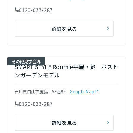
ミサワアイデンティティ
0120-033-287
甲信越・北陸
富山県
詳細を見る
新潟県
その他見学会場
SMART STYLE Roomie平屋・蔵 ボスト
山梨県
ンガーデンモデル
石川県白山市鹿島平58番85
Google Map
長野県
0120-033-287
東海エリア
詳細を見る
岐阜県