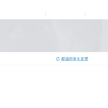
展示
場・
イベント情報
カタログ請求
住まいのご相談
リフォーム
まちづくり
オーナーサポート
企
業・
IR情報
閉じる
閉じる
閉じる
閉じる
閉じる
閉じる
これから土地活用・賃貸経営をご検討の方
これからリフォームをご検討の方
これから住まいをご検討の方
都道府県を変更
すべてのフィールドに新しい価値をデザインし、持続可能
多彩な動画やこだわりが詰まった建築実例、注目の最新情
土地活用の基礎から長期安定経営を目指すオーナー様ま
実例動画や基礎知識、収納の工夫など、理想の住まいを叶
ミサワホームオーナーさま・リフォーム工事ご契約者さま
な未来志向のまちづくりを実現していきます。
報など、住まいづくりを楽しく学べるデジタルラウンジで
で、賃貸経営に役立つ多彩な情報を幅広くお届けします。
えるリフォームの具体策とアイデアを豊富にご用意してい
とミサワホームを結ぶコミュニケーションサイト。お得・
す。
ます。
便利・安心なコンテンツや、ミサワホームからの大切なお
ミサワゼネラルソリューション
ホームラウンジ 土地活用・賃貸経営
知らせなど配信しています。
ホームラウンジ 新築・戸建て
ホームラウンジ リフォーム
ミサワアイデンティティ
ミサワオーナーズクラブ