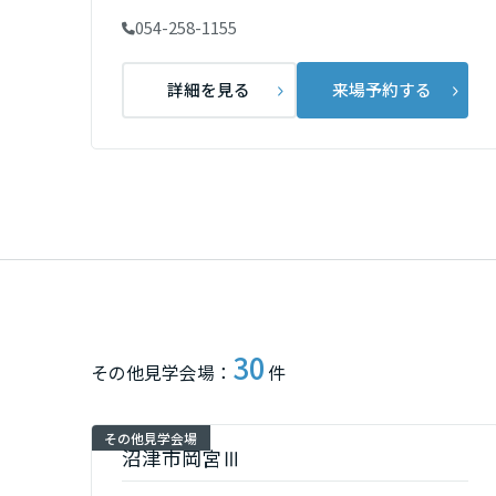
054-258-1155
群馬県
詳細を見る
来場予約する
埼玉県
千葉県
東京都
神奈川県
30
その他見学会場：
件
甲信越・北陸
その他見学会場
富山県
沼津市岡宮Ⅲ