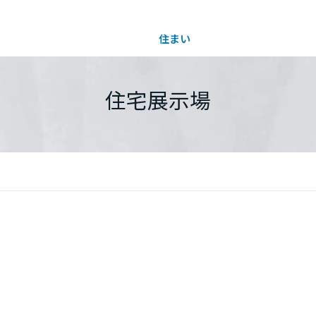
住まい
土地活用
都道府県を選択
住宅展示場
買う
法人のお客さま
事業用
事業用売買
ご相談窓口
採用情報
分譲住宅（建売・土地）検索
企業不動産活用（CRE）戦略
事業用リノベーション
事業用地・事業用建物
お客様センター
新卒者採用
中古住宅検索
社宅建築
ホテル・旅館リフォーム
分譲用地
中途採用
スムストック検索
医療・介護・子育て・障がい福祉施設
障がい者採用
リフォーム営業所
分譲マンション検索
ウエルネス事業
売る