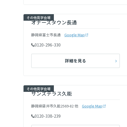
熊本県
その他見学会場
大分県
オナーズタウン長通
静岡県富士市長通
Google Map
宮崎県
0120-296-330
鹿児島県
詳細を見る
その他見学会場
サンズテラス久能
静岡県袋井市久能2569-82 他
Google Map
0120-338-239