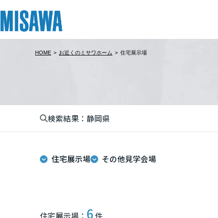
HOME
>
お近くのミサワホーム
>
住宅展示場
リフォーム
住まい
土地活用
まちづくり
オーナーサポート
企業・IR情報
建てる
個人のお客さま
戸建て・マンション
複合開発・投資開発
サポートメニュー
企業・IR
北海道
[注文住宅]
検索結果：静岡県
北海道
商品ラインアップ
賃貸住宅
ミサワリフォームとは
複合開発事業（ASMACI-アスマチ-）
住まいるりんぐ（ロングサポート）
ニュース
東北
デザイン
賃貸併用住宅
リフォームの流れ
再開発・官民連携事業
保証制度
MISAWAについて
住宅展示場
その他見学会場
テクノロジー（住まいの性能）
店舗・各種施設
リフォームメニュー
分譲マンション開発事業
アフターメンテナンス
ミサワホームグループ
青森県
建築事例・建築実例
土地活用モデルルーム見学
リフォーム事例
収益不動産・投資開発事業
ミサワリフォーム
IR情報
岩手県
デザイナーズギャラリー
土地活用実例
建築再生事業
SDGs
6
住宅展示場：
件