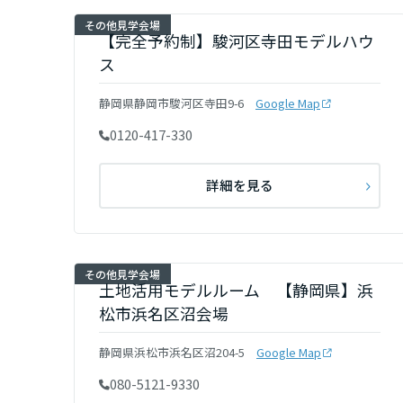
三重県
その他見学会場
【完全予約制】駿河区寺田モデルハウ
ス
近畿エリア
静岡県静岡市駿河区寺田9-6
Google Map
滋賀県
0120-417-330
京都府
詳細を見る
大阪府
その他見学会場
土地活用モデルルーム 【静岡県】浜
兵庫県
松市浜名区沼会場
静岡県浜松市浜名区沼204-5
Google Map
奈良県
080-5121-9330