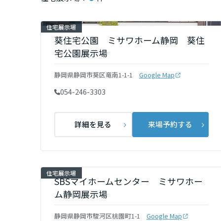
インテリア
環境活動
宮城県
住宅展示場
住まいづくりガイド
葵住宅公園 ミサワホーム静岡 葵住
秋田県
宅公園展示場
静岡県静岡市葵区竜南1-1-1
Google Map
山形県
054-246-3303
福島県
詳細を見る
来場予約する
関東
茨城県
住宅展示場
SBSマイホームセンター ミサワホー
ム静岡展示場
栃木県
静岡県静岡市駿河区桃園町1-1
Google Map