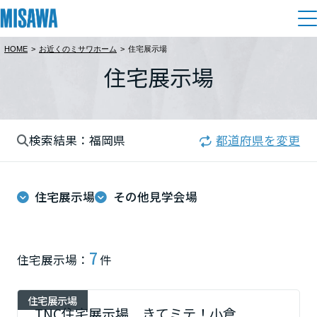
HOME
>
お近くのミサワホーム
>
住宅展示場
住まい
住宅展示場
都道府県を選択
建てる
土地活用
[注文住宅]
北海道
検索結果：福岡県
都道府県を変更
個人のお客さま
商品ラインアップ
リフォーム
北海道
デザイン
住宅展示場
その他見学会場
戸建て・マンション
賃貸住宅
まちづくり
東北
テクノロジー（住まいの性能）
賃貸併用住宅
複合開発・投資開発
ミサワリフォームとは
建築事例・建築実例
オーナーサポート
青森県
7
住宅展示場：
件
店舗・各種施設
リフォームの流れ
デザイナーズギャラリー
サポートメニュー
複合開発事業（ASMACI-アスマチ-）
土地活用モデルルーム見学
企
業・
IR情報
住宅展示場
岩手県
リフォームメニュー
インテリア
TNC住宅展示場 きてミテ！小倉