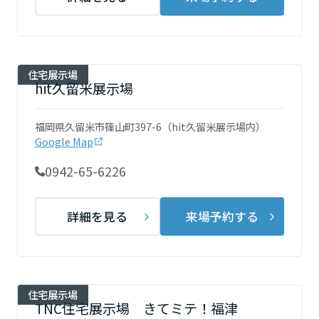
ームを結ぶコミュニケーションサイト。お得・便利・安心なコンテン
新卒者採用
のまちづくりを実現していきます。
ホームラウンジ リフォーム
ツや、ミサワホームからの大切なお知らせなど配信しています。
栃木県
ミサワゼネラルソリューション
中途採用
これから住まいをご検討の方
ミサワオーナーズクラブ
多彩な動画やこだわりが詰まった建築実例、注目の最新情報など、住
障がい者採用
住宅展示場
群馬県
まいづくりを楽しく学べるデジタルラウンジです。
hit久留米展示場
ホームラウンジ 新築・戸建て
ウエルネス事業
福岡県久留米市篠山町397-6（hit久留米展示場内）
埼玉県
Google Map
0942-65-6226
海外事業
千葉県
詳細を見る
来場予約する
東京都
住宅展示場
神奈川県
TNC住宅展示場 きてミテ！福津