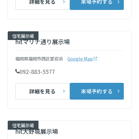
詳細を見る
来場予約する
静岡県
住宅展示場
hitマリナ通り展示場
愛知県
福岡県福岡市西区愛宕浜
Google Map
三重県
092-883-5577
近畿エリア
詳細を見る
来場予約する
滋賀県
住宅展示場
京都府
hit大野城展示場