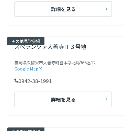
詳細を見る
高知県
九州エリア
その他見学会場
福岡県
スペランツァ大善寺Ⅱ３号地
福岡県久留米市大善寺町宮本字北烏365番12
佐賀県
Google Map
0942-38-1991
長崎県
詳細を見る
熊本県