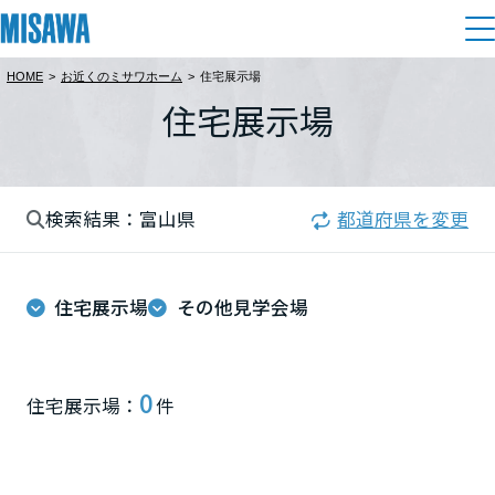
HOME
>
お近くのミサワホーム
>
住宅展示場
住まい
住宅展示場
都道府県を選択
建てる
土地活用
[注文住宅]
北海道
検索結果：富山県
都道府県を変更
個人のお客さま
商品ラインアップ
リフォーム
北海道
デザイン
住宅展示場
その他見学会場
戸建て・マンション
賃貸住宅
まちづくり
東北
テクノロジー（住まいの性能）
賃貸併用住宅
複合開発・投資開発
ミサワリフォームとは
建築事例・建築実例
オーナーサポート
青森県
0
住宅展示場：
件
店舗・各種施設
リフォームの流れ
デザイナーズギャラリー
サポートメニュー
複合開発事業（ASMACI-アスマチ-）
土地活用モデルルーム見学
企
業・
IR情報
岩手県
リフォームメニュー
インテリア