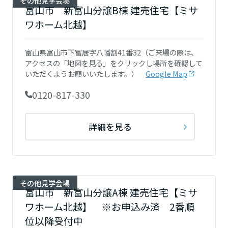
その他見学会場
ームを結ぶコミュニケーションサイト。お得・便利・安心なコンテン
新卒者採用
のまちづくりを実現していきます。
富山市 新富山分譲B棟 建売住宅【ミサ
ホームラウンジ リフォーム
ツや、ミサワホームからの大切なお知らせなど配信しています。
栃木県
ワホーム北越】
ミサワゼネラルソリューション
中途採用
これから住まいをご検討の方
ミサワオーナーズクラブ
多彩な動画やこだわりが詰まった建築実例、注目の最新情報など、住
障がい者採用
富山県富山市下冨居字八幡割41番32（ご来場の際は、
群馬県
まいづくりを楽しく学べるデジタルラウンジです。
アクセスの「地図を見る」をクリックし場所を確認して
いただくようお願いいたします。）
Google Map
ホームラウンジ 新築・戸建て
ウエルネス事業
0120-817-330
埼玉県
海外事業
詳細を見る
千葉県
東京都
その他見学会場
富山市 新富山分譲A棟 建売住宅【ミサ
ワホーム北越】 ※お申込み済 2番順
神奈川県
位以降受付中