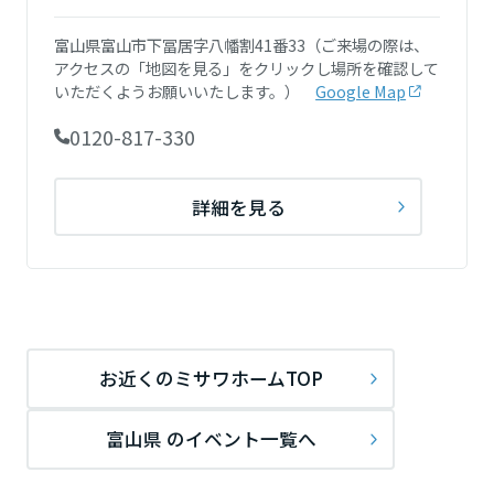
ミサワアイデンティティ
甲信越・北陸
富山県富山市下冨居字八幡割41番33（ご来場の際は、
アクセスの「地図を見る」をクリックし場所を確認して
いただくようお願いいたします。）
Google Map
富山県
0120-817-330
新潟県
詳細を見る
山梨県
長野県
お近くのミサワホームTOP
東海エリア
富山県 のイベント一覧へ
岐阜県