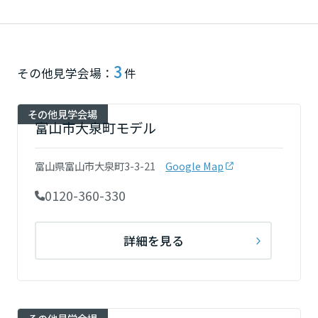
再開発・官民連携事業
土地活用実例
展示
場・
イベント情報
企業・IR
住まいるりんぐ（ロングサポート）
リフォーム事例
住まいづくりガイド
分譲マンション開発事業
宮城県
カタログ請求
法人のお客さま
保証制度
事業用
3
買う
ニュース
その他見学会場：
件
収益不動産・投資開発事業
住まいのご相談
アフターメンテナンス
秋田県
企業不動産活用（CRE）戦略
MISAWAについて
建築再生事業
その他見学会場
事業用リノベーション
分譲住宅（建売・土地）検索
ミサワリフォーム
富山市大泉町モデル
社宅建築
ミサワホームグループ
事業用売買
ホテル・旅館リフォーム
中古住宅検索
山形県
ご相談窓口
医療・介護・子育て・障がい福祉施設
富山県富山市大泉町3-3-21
Google Map
IR情報
スムストック検索
リフォーム営業所
0120-360-330
事業用地・事業用建物
SDGs
福島県
お客様センター
分譲マンション検索
これから土地活用・賃貸経営をご検討の方
分譲用地
環境活動
詳細を見る
土地活用の基礎から長期安定経営を目指すオーナー様まで、賃貸経営
関東
売る
[MISAWA RELAY]
に役立つ多彩な情報を幅広くお届けします。
これからリフォームをご検討の方
採用情報
茨城県
実例動画や基礎知識、収納の工夫など、理想の住まいを叶えるリフォ
ホームラウンジ 土地活用・賃貸経営
ームの具体策とアイデアを豊富にご用意しています。
住まいの売却
ミサワホームオーナーさま・リフォーム工事ご契約者さまとミサワホ
すべてのフィールドに新しい価値をデザインし、持続可能な未来志向