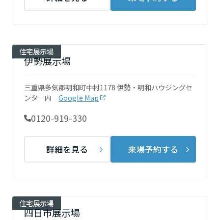
ームを結ぶコミュニケーションサイト。お得・便利・安心なコンテン
新卒者採用
のまちづくりを実現していきます。
ホームラウンジ リフォーム
ツや、ミサワホームからの大切なお知らせなど配信しています。
栃木県
ミサワゼネラルソリューション
中途採用
これから住まいをご検討の方
ミサワオーナーズクラブ
多彩な動画やこだわりが詰まった建築実例、注目の最新情報など、住
障がい者採用
住宅展示場
群馬県
まいづくりを楽しく学べるデジタルラウンジです。
伊勢展示場
ホームラウンジ 新築・戸建て
ウエルネス事業
三重県多気郡明和町中村1178 伊勢・明和ハウジングセ
埼玉県
ンター内
Google Map
0120-919-330
海外事業
千葉県
詳細を見る
来場予約する
東京都
住宅展示場
神奈川県
四日市展示場