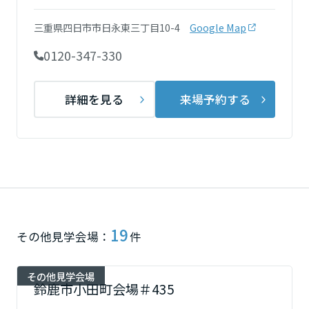
ミサワアイデンティティ
甲信越・北陸
三重県四日市市日永東三丁目10-4
Google Map
0120-347-330
富山県
詳細を見る
来場予約する
新潟県
山梨県
長野県
19
その他見学会場：
件
東海エリア
その他見学会場
鈴鹿市小田町会場＃435
岐阜県