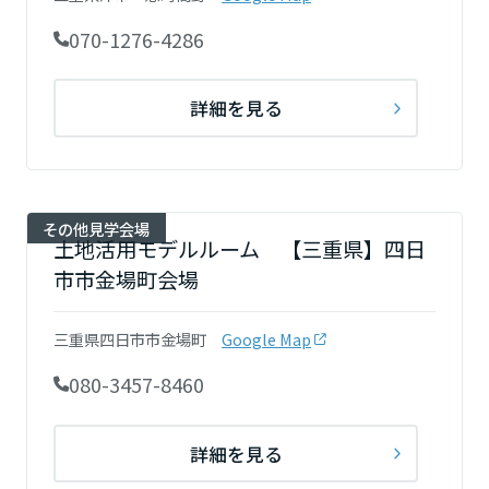
岡山県
070-1276-4286
広島県
詳細を見る
山口県
その他見学会場
土地活用モデルルーム 【三重県】四日
徳島県
市市金場町会場
三重県四日市市金場町
Google Map
香川県
080-3457-8460
愛媛県
詳細を見る