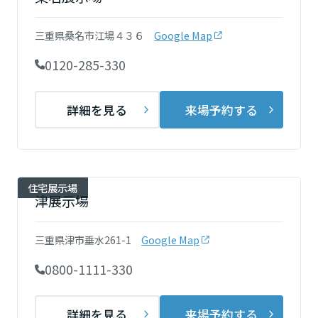
再開発・官民連携事業
土地活用実例
展示
場・
イベント情報
企業・IR
住まいるりんぐ（ロングサポート）
リフォーム事例
住まいづくりガイド
三重県桑名市江場４３６
Google Map
分譲マンション開発事業
宮城県
カタログ請求
法人のお客さま
保証制度
0120-285-330
事業用
買う
ニュース
収益不動産・投資開発事業
住まいのご相談
アフターメンテナンス
秋田県
企業不動産活用（CRE）戦略
MISAWAについて
建築再生事業
詳細を見る
来場予約する
事業用リノベーション
分譲住宅（建売・土地）検索
ミサワリフォーム
社宅建築
ミサワホームグループ
事業用売買
ホテル・旅館リフォーム
中古住宅検索
山形県
ご相談窓口
医療・介護・子育て・障がい福祉施設
IR情報
スムストック検索
住宅展示場
リフォーム営業所
事業用地・事業用建物
津展示場
SDGs
福島県
お客様センター
分譲マンション検索
これから土地活用・賃貸経営をご検討の方
分譲用地
環境活動
三重県津市垂水261-1
Google Map
土地活用の基礎から長期安定経営を目指すオーナー様まで、賃貸経営
関東
売る
[MISAWA RELAY]
に役立つ多彩な情報を幅広くお届けします。
これからリフォームをご検討の方
0800-1111-330
採用情報
茨城県
実例動画や基礎知識、収納の工夫など、理想の住まいを叶えるリフォ
ホームラウンジ 土地活用・賃貸経営
ームの具体策とアイデアを豊富にご用意しています。
住まいの売却
ミサワホームオーナーさま・リフォーム工事ご契約者さまとミサワホ
詳細を見る
来場予約する
すべてのフィールドに新しい価値をデザインし、持続可能な未来志向