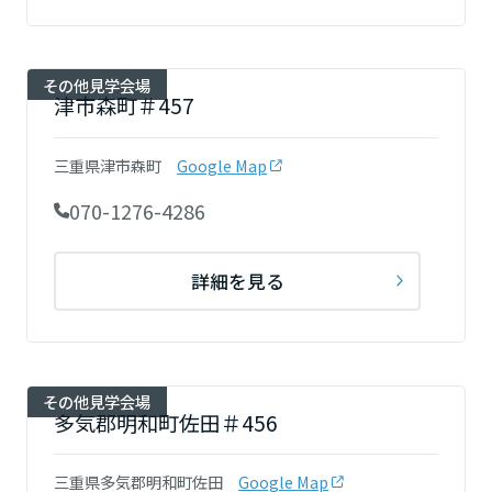
高知県
その他見学会場
九州エリア
津市森町＃457
福岡県
三重県津市森町
Google Map
070-1276-4286
佐賀県
詳細を見る
長崎県
その他見学会場
熊本県
多気郡明和町佐田＃456
三重県多気郡明和町佐田
Google Map