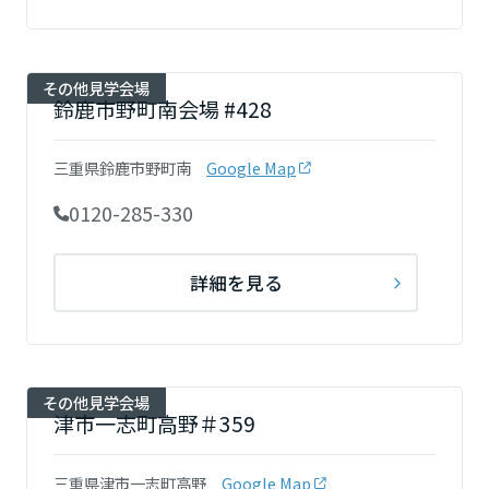
大阪府
その他見学会場
鈴鹿市野町南会場 #428
兵庫県
三重県鈴鹿市野町南
Google Map
0120-285-330
奈良県
詳細を見る
和歌山県
中国・四国エリア
その他見学会場
津市一志町高野＃359
鳥取県
三重県津市一志町高野
Google Map