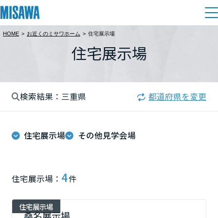
HOME
>
お近くのミサワホーム
>
住宅展示場
住まい
住宅展示場
都道府県を選択
建てる
土地活用
[注文住宅]
北海道
検索結果：三重県
都道府県を変更
個人のお客さま
商品ラインアップ
リフォーム
北海道
デザイン
住宅展示場
その他見学会場
戸建て・マンション
賃貸住宅
まちづくり
東北
テクノロジー（住まいの性能）
賃貸併用住宅
複合開発・投資開発
ミサワリフォームとは
建築事例・建築実例
オーナーサポート
青森県
4
住宅展示場：
件
店舗・各種施設
リフォームの流れ
デザイナーズギャラリー
サポートメニュー
複合開発事業（ASMACI-アスマチ-）
土地活用モデルルーム見学
企
業・
IR情報
住宅展示場
岩手県
リフォームメニュー
インテリア
桑名展示場