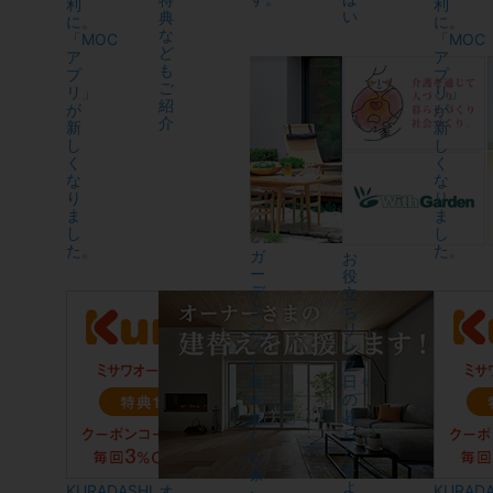
利
利
い
典
に。
に。
な
「MOC
「MOC
ど
ア
ア
も
プ
プ
ご
リ」
リ」
紹
が
が
介
新
新
し
し
く
く
な
な
り
り
ま
ま
し
し
た。
た。
ガ
お
ー
役
デ
立
ニ
ち
ン
リ
グ
ン
ク
<
日々
庭
の
を
暮
楽
ら
し
し
む
を
家
よ
KURADASHI
オ
KURADA