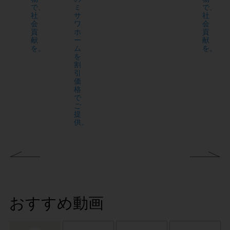
で、
ミ
で、
社
サ
社
会
ワ
会
貢
ホ
貢
献
ー
献
を。
ム
を。
を
割
引
価
格
で
ご
提
供。
おすすめ動画