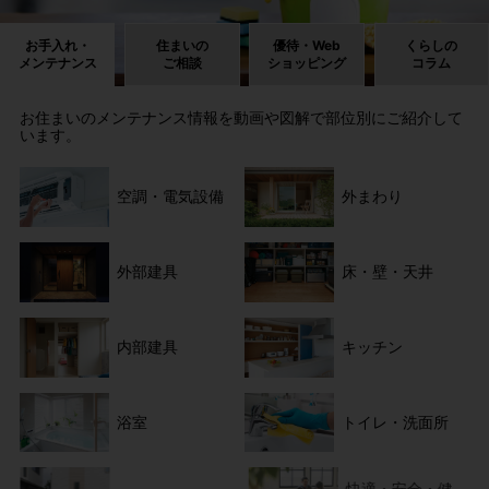
お手入れ・
住まいの
優待・Web
くらしの
メンテナンス
ご相談
ショッピング
コラム
お住まいのメンテナンス情報を動画や図解で部位別にご紹介して
います。
空調・電気設備
外まわり
外部建具
床・壁・天井
内部建具
キッチン
浴室
トイレ・洗面所
快適・安全・健