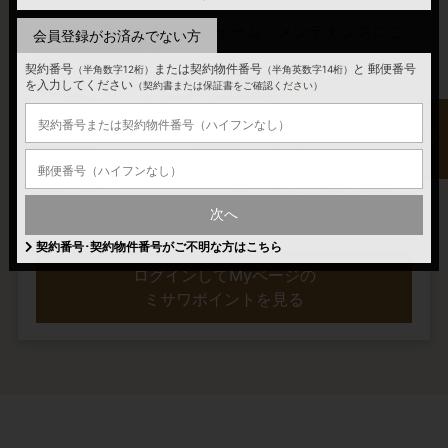
Webショッピングやリフォーム、メンテナンスにご
会員登録がお済みでない方
利用いただけます。
契約番号
または契約物件番号
と
郵便番号
（半角数字12桁）
（半角英数字14桁）
を入力してください
（契約書または保証書をご確認ください）
次へ
ミサワポイントの詳細はこちら
契約番号･契約物件番号がご不明な方はこちら
ログインしてMyページの
ミサワポイントを見る