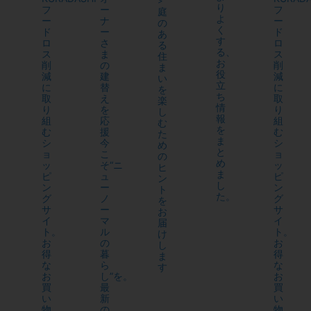
>
り
フ
ー
フ
庭
よ
ー
ナ
ー
の
く
ド
ー
ド
あ
す
ロ
さ
ロ
る
る、
ス
ま
ス
住
お
削
の
削
ま
役
減
建
減
い
立
に
替
に
を
ち
取
え
取
楽
情
り
を
り
し
報
組
応
組
む
を
む
援
む
た
ま
シ
今
シ
め
と
ョ
こ
ョ
の
め
ッ
そ“ニ
ッ
ヒ
ま
ピ
ュ
ピ
ン
し
ン
ー
ン
ト
た。
グ
ノ
グ
を
サ
ー
サ
お
イ
マ
イ
届
ト。
ル
ト。
け
お
の
お
し
得
暮
得
ま
な
ら
な
す
お
し”を。
お
買
最
買
い
新
い
物
の
物