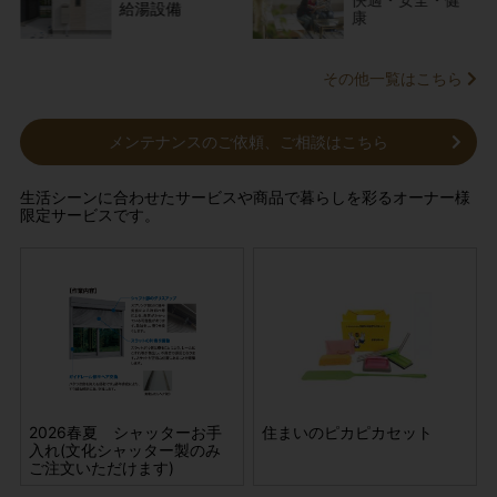
給湯設備
康
その他一覧はこちら
メンテナンスのご依頼、ご相談はこちら
生活シーンに合わせたサービスや商品で暮らしを彩るオーナー様
限定サービスです。
ター
セット
2026春夏 シャッターお手
【おまとめ買い特典】偉人の
2026春夏 手動シャッター
住まいのピカピカセット
【
製
入れ(文化シャッター製のみ
生涯と筆跡カレンダー2026
の電動化(文化シャッター製
生涯
ご注文いただけます)
年版(専用フレームセット)
のみ承ります)
年版