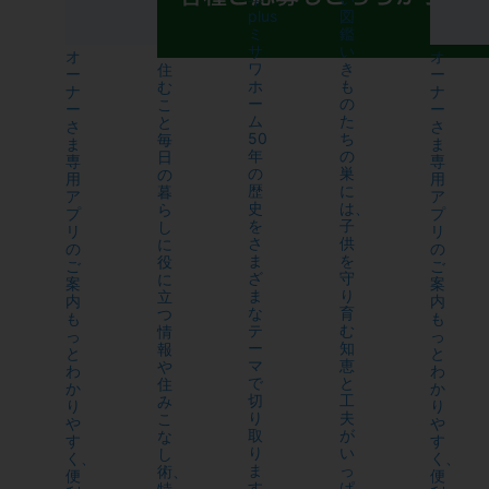
plus
図
ミ
鑑
サ
い
オ
オ
ワ
き
住
ー
ー
ホ
も
む
ナ
ナ
ー
の
こ
ー
ー
ム
た
と
さ
さ
50
ち
毎
ま
ま
年
の
日
専
専
の
巣
の
用
用
歴
に
暮
ア
ア
史
は、
ら
プ
プ
を
子
し
リ
リ
さ
供
に
の
の
ま
を
役
ご
ご
ざ
守
に
案
案
ま
り
立
内
内
な
育
つ
も
も
テ
む
情
っ
っ
ー
知
報
と
と
マ
恵
や
わ
わ
で
と
住
か
か
切
工
み
り
り
り
夫
こ
や
や
取
が
な
す
す
り
い
し
く、
く、
ま
っ
術、
便
便
す。
ぱ
特