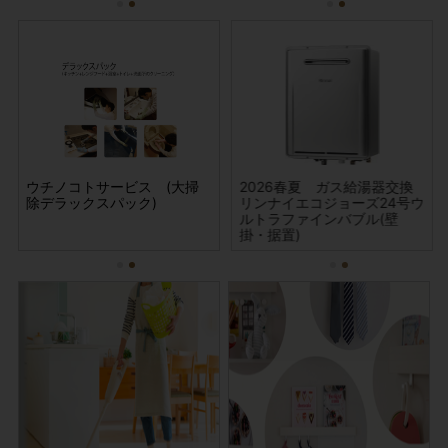
受金
湯器交換
ウチノコトサービス (大掃
サービス収納用 棚板・受金
サービス収納用 棚板・受金
2026春夏 ガス給湯器交換
サ
24号ウ
除デラックスパック)
具セット 20タイプ
具セット 15タイプ
リンナイエコジョーズ24号ウ
具セ
(壁
ルトラファインバブル(壁
掛・据置)