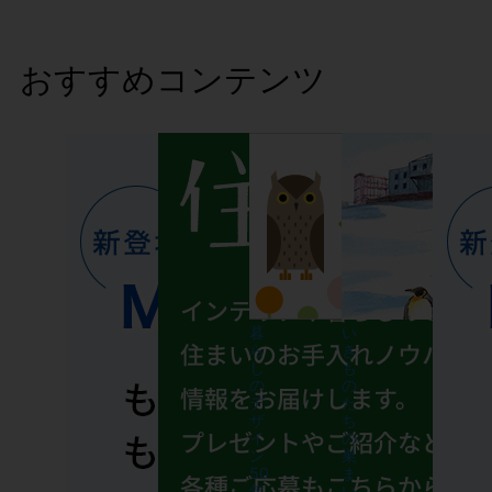
おすすめコンテンツ
暮
い
ら
き
し
も
の
の
デ
た
ザ
ち
イ
の
ン
巣
50
ま
年
い