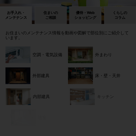
お手入れ・
住まいの
優待・Web
くらしの
メンテナンス
ご相談
ショッピング
コラム
お住まいのメンテナンス情報を動画や図解で部位別にご紹介して
います。
空調・電気設備
外まわり
外部建具
床・壁・天井
内部建具
キッチン
浴室
トイレ・洗面所
快適・安全・健