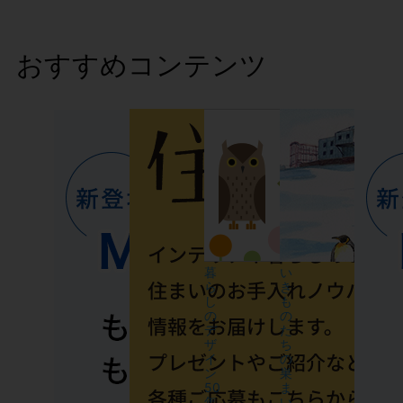
おすすめコンテンツ
暮
い
ら
き
し
も
の
の
デ
た
ザ
ち
イ
の
ン
巣
50
ま
年
い