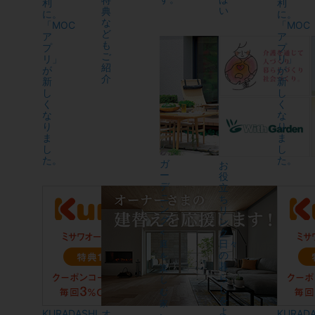
利
利
い
典
に。
に。
な
「MOC
「MOC
ど
ア
ア
も
プ
プ
ご
リ」
リ」
紹
が
が
介
新
新
し
し
く
く
な
な
り
り
ま
ま
し
し
た。
た。
ガ
お
ー
役
デ
立
ニ
ち
ン
リ
グ
ン
ク
<
日々
庭
の
を
暮
楽
ら
し
し
む
を
家
よ
KURADASHI
オ
KURADA