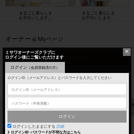
まるごと暮らしを
まるごと暮らしを
お手伝いします。
お手伝いします。
オーナー
Myページ
様
×
ミサワオーナーズクラブに
ログイン後にご覧いただけます
ログインして会員専用情報を見る
ログイン
（会員登録済の方）
ミサワオーナーさま専用の住まいや暮らしに関する各種
ログインID（メールアドレス）とパスワードを入力してください
情報、サービスをご覧いただけます。
ミサワポイント
LinkGates
GAINET
住宅履歴情報
ログイン
ログインしたままにする
詳細
ログインID･パスワードが不明な方はこちら
ミサワポイント