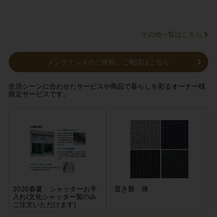
給湯設備
康
その他一覧はこちら
メンテナンスのご依頼、ご相談はこちら
生活シーンに合わせたサービスや商品で暮らしを彩るオーナー様
限定サービスです。
修セ
2026春夏 シャッターお手
置き畳 市松
フローリング・造作材補修セ
置き畳 禅
置
入れ(文化シャッター製のみ
ット G造作シリーズ
ご注文いただけます)