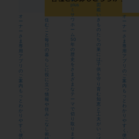
plus
図
ミ
鑑
サ
い
オ
オ
ワ
き
住
ー
ー
ホ
も
む
ナ
ナ
ー
の
こ
ー
ー
ム
た
と
さ
さ
50
ち
毎
ま
ま
年
の
日
専
専
の
巣
の
用
用
歴
に
暮
ア
ア
史
は、
ら
プ
プ
を
子
し
リ
リ
さ
供
に
の
の
ま
を
役
ご
ご
ざ
守
に
案
案
ま
り
立
内
内
な
育
つ
も
も
テ
む
情
っ
っ
ー
知
報
と
と
マ
恵
や
わ
わ
で
と
住
か
か
切
工
み
り
り
り
夫
こ
や
や
取
が
な
す
す
り
い
し
く、
く、
ま
っ
術、
便
便
す。
ぱ
特