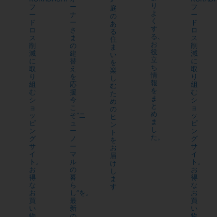
>
り
フ
ー
フ
庭
よ
ー
ナ
ー
の
く
ド
ー
ド
あ
す
ロ
さ
ロ
る
る、
ス
ま
ス
住
お
削
の
削
ま
役
減
建
減
い
立
に
替
に
を
ち
取
え
取
楽
情
り
を
り
し
報
組
応
組
む
を
む
援
む
た
ま
シ
今
シ
め
と
ョ
こ
ョ
の
め
ッ
そ“ニ
ッ
ヒ
ま
ピ
ュ
ピ
ン
し
ン
ー
ン
ト
た。
グ
ノ
グ
を
サ
ー
サ
お
イ
マ
イ
届
ト。
ル
ト。
け
お
の
お
し
得
暮
得
ま
な
ら
な
す
お
し”を。
お
買
最
買
い
新
い
物
の
物