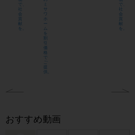
で、
ミ
で、
社
サ
社
会
ワ
会
貢
ホ
貢
献
ー
献
を。
ム
を。
を
割
引
価
格
で
ご
提
供。
おすすめ動画