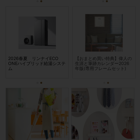
掃
】偉人の
2026春夏 リンナイECO
2026春夏 シャッター シ
ウチノコトサービス (大掃
【おまとめ買い特典】偉人の
20
2026
ONEハイブリッド給湯システ
ャフト・スラット交換(文化
除デラックスパック)
生涯と筆跡カレンダー2026
ャ
ット)
ム
シャッター製のみ承りま
年版(専用フレームセット)
シ
す)