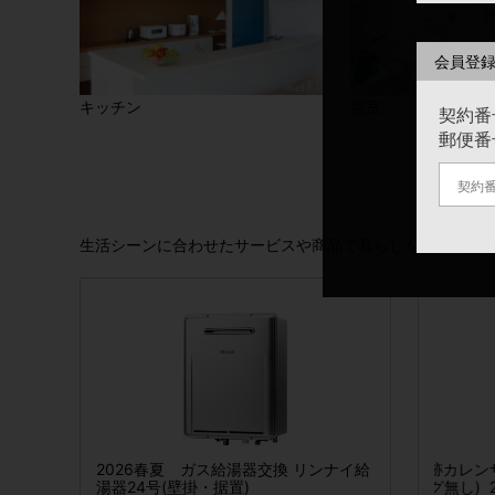
会員登
キッチン
浴室
契約番
郵便番
生活シーンに合わせたサービスや商品で暮らしを彩るオー
 棚板・受金具セット
2026春夏 ガス給湯器交換 リンナイ給
【おまとめ買い特典】偉人の筆跡カレン
2026春夏 リンナイECO ONEハイブリ
コートフックレ
サービ
湯器24号(壁掛・据置)
ダー2026年版(額縁サイズ:リング無し)
ッド給湯システム
20タイ