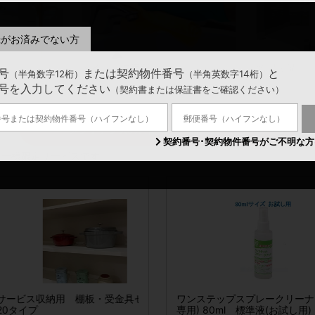
録がお済みでない方
トイレ・洗面所
給湯設備
号
または契約物件番号
と
（半角数字12桁）
（半角英数字14桁）
号を入力してください
（契約書または保証書をご確認ください）
メンテナンスのご依頼、ご相談はこちら
契約番号･契約物件番号がご不明な方
ナー様限定サービスです。
ール
ス収納用 棚板・受金具セット
ワンステップスプレークリーナー(屋外
【おまとめ買い特典】偉人の筆跡カレ
2026春夏 リンナイECO ON
ウチノコトサービス 
プ
専用) 80ml 標準液(お試し用)
ダー2026年版(額縁サイズ:リング無し)
ッド給湯システム
スパック)