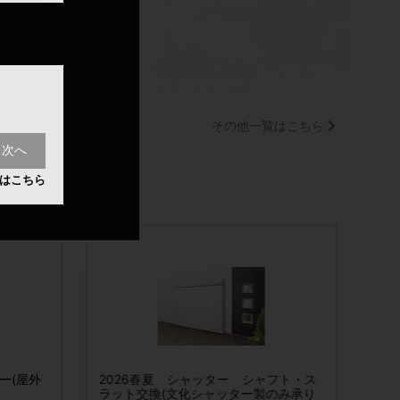
快適・安全・健康
その他一覧はこちら
次へ
はこちら
ン
Eハイブリ
(大掃除デラック
ワンステップスプレークリーナー(屋外
2026春夏 シャッター シャフト・ス
ウチノコトサ
専用) 80ml 標準液(お試し用)
ラット交換(文化シャッター製のみ承り
スパック)