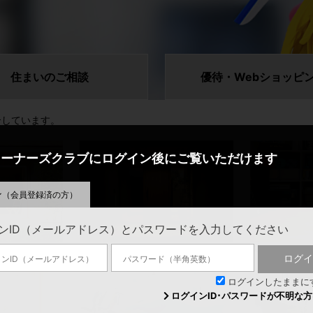
住まいの
ご相談
優待・Web
ショッピ
介しています。
オーナーズクラブに
ログイン後にご覧いただけます
ン
（会員登録済の方）
ンID（メールアドレス）とパスワードを入力してください
外部建具
床・壁・天井
ログイ
ログインしたままに
ログインID･パスワードが不明な