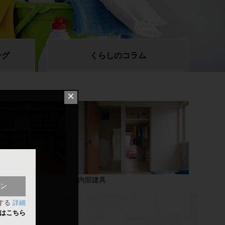
ング
くらしの
コラム
×
内部建具
ン
する
詳細
方はこちら