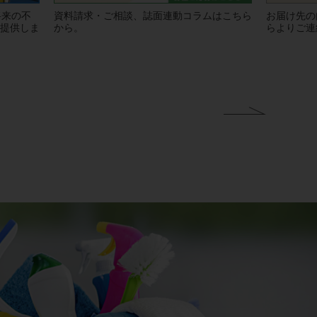
将来の不
資料請求・ご相談、誌面連動コラムはこちら
お届け先の
提供しま
から。
らよりご連