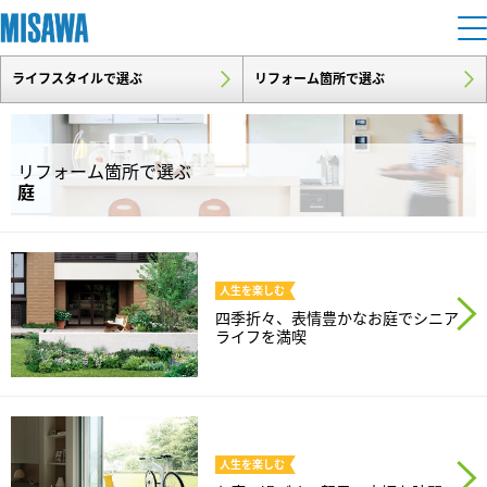
ライフスタイルで選ぶ
リフォーム箇所で選ぶ
住まい
建てる
土地活用
[注文住宅]
リフォーム箇所で選ぶ
庭
個人のお客さま
商品ラインアップ
リフォーム
デザイン
人生を
楽しむ
戸建て・マンション
賃貸住宅
まちづくり
四季折々、表情豊かなお庭でシニア
テクノロジー（住まいの性能）
ライフを満喫
賃貸併用住宅
複合開発・投資開発
ミサワリフォームとは
建築事例・建築実例
オーナーサポート
店舗・各種施設
リフォームの流れ
デザイナーズギャラリー
サポートメニュー
複合開発事業（ASMACI-アスマチ-）
土地活用モデルルーム見学
企
業・
IR情報
人生を
楽しむ
リフォームメニュー
インテリア