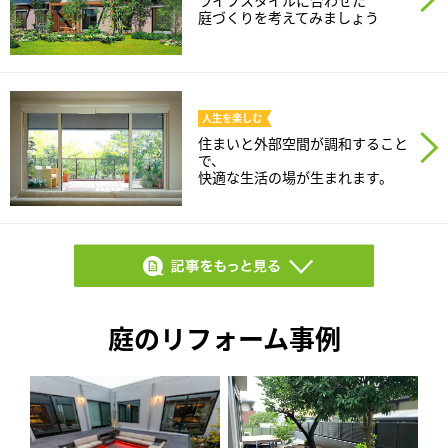
ライフスタイルに合わせた
ームを結ぶコミュニケーションサイト。お得・便利・安心なコンテン
新卒者採用
のまちづくりを実現していきます。
ホームラウンジ リフォーム
庭づくりを考えてみましょう
ツや、ミサワホームからの大切なお知らせなど配信しています。
ミサワゼネラルソリューション
中途採用
これから住まいをご検討の方
ミサワオーナーズクラブ
多彩な動画やこだわりが詰まった建築実例、注目の最新情報など、住
障がい者採用
まいづくりを楽しく学べるデジタルラウンジです。
人生を
楽しむ
住まいと外部空間が調和すること
ホームラウンジ 新築・戸建て
ウエルネス事業
で、
快適な生活の場が生まれます。
海外事業
庭のリフォーム事例