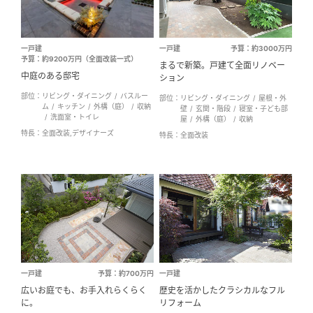
ミサワアイデンティティ
一戸建
一戸建
予算：約3000万円
予算：約9200万円（全面改装一式）
まるで新築。戸建て全面リノベー
中庭のある邸宅
ション
部位：
リビング・ダイニング
バスルー
部位：
リビング・ダイニング
屋根・外
ム
キッチン
外構（庭）
収納
壁
玄関・階段
寝室・子ども部
洗面室・トイレ
屋
外構（庭）
収納
特長：
全面改装,デザイナーズ
特長：
全面改装
一戸建
予算：約700万円
一戸建
広いお庭でも、お手入れらくらく
歴史を活かしたクラシカルなフル
に。
リフォーム