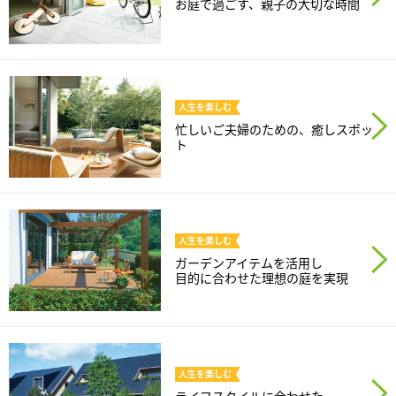
お庭で過ごす、親子の大切な時間
再開発・官民連携事業
土地活用実例
展示
場・
イベント情報
企業・IR
住まいるりんぐ（ロングサポート）
リフォーム事例
住まいづくりガイド
分譲マンション開発事業
カタログ請求
法人のお客さま
保証制度
事業用
買う
ニュース
収益不動産・投資開発事業
住まいのご相談
アフターメンテナンス
人生を
楽しむ
企業不動産活用（CRE）戦略
MISAWAについて
建築再生事業
忙しいご夫婦のための、癒しスポッ
事業用リノベーション
分譲住宅（建売・土地）検索
ト
ミサワリフォーム
社宅建築
ミサワホームグループ
事業用売買
ホテル・旅館リフォーム
中古住宅検索
ご相談窓口
医療・介護・子育て・障がい福祉施設
IR情報
スムストック検索
リフォーム営業所
事業用地・事業用建物
人生を
楽しむ
SDGs
お客様センター
ガーデンアイテムを活用し
分譲マンション検索
これから土地活用・賃貸経営をご検討の方
目的に合わせた理想の庭を実現
分譲用地
環境活動
土地活用の基礎から長期安定経営を目指すオーナー様まで、賃貸経営
売る
[MISAWA RELAY]
に役立つ多彩な情報を幅広くお届けします。
これからリフォームをご検討の方
採用情報
実例動画や基礎知識、収納の工夫など、理想の住まいを叶えるリフォ
ホームラウンジ 土地活用・賃貸経営
人生を
楽しむ
ームの具体策とアイデアを豊富にご用意しています。
住まいの売却
ミサワホームオーナーさま・リフォーム工事ご契約者さまとミサワホ
すべてのフィールドに新しい価値をデザインし、持続可能な未来志向