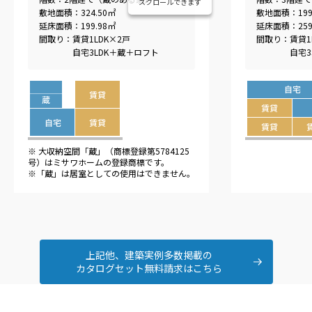
スクロールできます
敷地面積：324.50㎡
敷地面積：199
延床面積：199.98㎡
延床面積：259
間取り：賃貸1LDK×2戸
間取り：賃貸1
　　　　自宅3LDK＋蔵＋ロフト
　　　　自宅3S
※ 大収納空間「蔵」（商標登録第5784125
号）はミサワホームの登録商標です。
※「蔵」は居室としての使用はできません。
上記他、建築実例多数掲載の
カタログセット無料請求はこちら