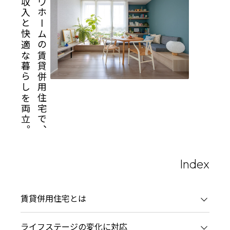
安定収入と快適な暮らしを両立。
ミサワホームの賃貸併用住宅で、
再開発・官民連携事業
土地活用実例
展示
場・
イベント情報
企業・IR
住まいるりんぐ（ロングサポート）
リフォーム事例
住まいづくりガイド
分譲マンション開発事業
カタログ請求
法人のお客さま
保証制度
事業用
買う
ニュース
収益不動産・投資開発事業
住まいのご相談
アフターメンテナンス
企業不動産活用（CRE）戦略
MISAWAについて
建築再生事業
事業用リノベーション
分譲住宅（建売・土地）検索
ミサワリフォーム
社宅建築
ミサワホームグループ
事業用売買
ホテル・旅館リフォーム
中古住宅検索
ご相談窓口
医療・介護・子育て・障がい福祉施設
IR情報
スムストック検索
リフォーム営業所
事業用地・事業用建物
SDGs
お客様センター
分譲マンション検索
これから土地活用・賃貸
Index
分譲用地
環境活動
土地活用の基礎から長期安定経営を目指すオーナー様まで、賃貸経
売る
[MISAWA RELAY]
これからリフォーム
賃貸併用住宅とは
ホームラウンジ 土地活用・賃貸経営
採用情報
実例動画や基礎知識、収納の工夫など、理想の住まいを叶えるリフ
住まいの売却
ミサワホームオーナーさま・リフォーム工事ご契約者さまとミサワ
ライフステージの変化に対応
すべてのフィールドに新しい価値をデザインし、持続可能な未来志
ホームラウンジ リフォーム