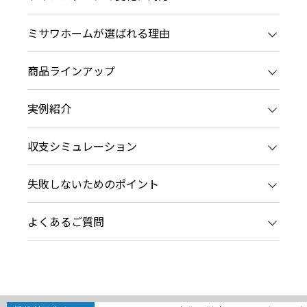
心なコンテンツや、ミサワホームからの大切なお知らせなど配信し
新卒者採用
ミサワゼネラルソリューション
ミサワオーナーズクラブ
ミサワホームが選ばれる理由
中途採用
これから住まいを
多彩な動画やこだわりが詰まった建築実例、注目の最新情報など、
障がい者採用
商品ラインアップ
ホームラウンジ 新築・戸建て
実例紹介
ウエルネス事業
収支シミュレーション
海外事業
失敗しないためのポイント
よくあるご質問