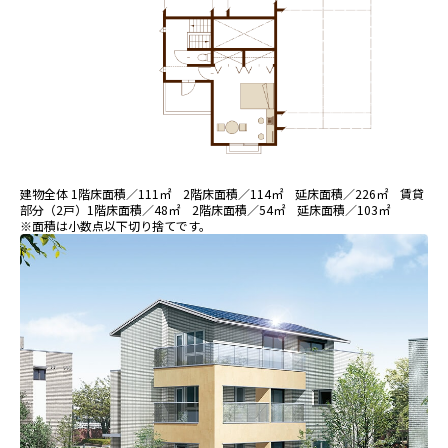
建物全体 1階床面積／111㎡ 2階床面積／114㎡ 延床面積／226㎡ 賃貸
部分（2戸）1階床面積／48㎡ 2階床面積／54㎡ 延床面積／103㎡
※面積は小数点以下切り捨てです。