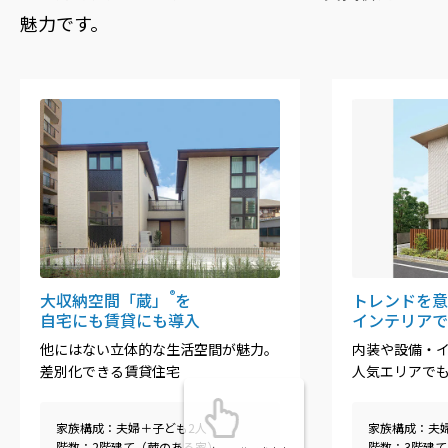
魅力です。
®
大収納空間「蔵」
を
トレンドを意
自宅にも賃貸にも導入
インテリアで
他にはない立体的な生活空間が魅力。
内装や設備・
差別化できる賃貸住宅
人気エリアで
家族構成：夫婦＋子ども2人
家族構成：夫
階数：2階建て（蔵のある家）
階数：3階建て