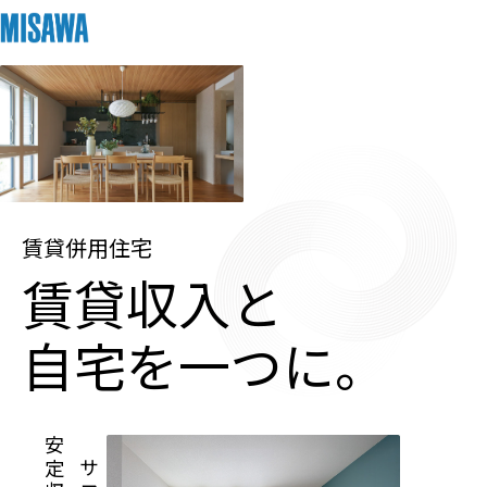
住まい
建てる
土地活用
[注文住宅]
個人のお客さま
商品ラインアップ
リフォーム
賃貸併用住宅
賃貸収入と
デザイン
戸建て・マンション
賃貸住宅
まちづくり
テクノロジー（住まいの性能）
自宅を一つに。
賃貸併用住宅
複合開発・投資開発
ミサワリフォームとは
建築事例・建築実例
オーナーサポート
店舗・各種施設
リフォームの流れ
デザイナーズギャラリー
サポートメニュー
複合開発事業（ASMACI-アスマチ-）
土地活用モデルルーム見学
企
業・
IR情報
リフォームメニュー
インテリア