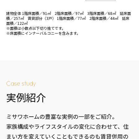
建物全体 1階床面積／91㎡ 2階床面積／97㎡ 3階床面積／68㎡ 延床面
積／257㎡ 賃貸部分（3戸） 1階床面積／77㎡ 2階床面積／44㎡ 延床
面積／122㎡
※面積は小数点以下切り捨てです。
※床面積にインナーバルコニーを含みます。
Case study
実例紹介
ミサワホームの豊富な実例の一部をご紹介。
家族構成やライフスタイルの変化に合わせて、住
まい方を変えていくこともできるのも賃貸併用の