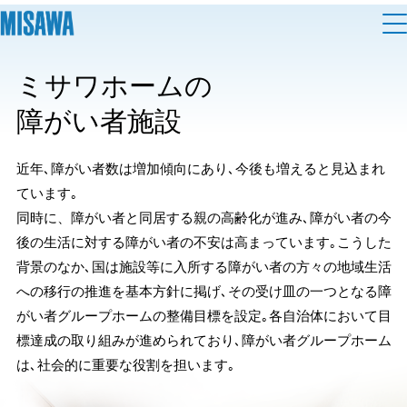
住まい
ミサワホームの
障がい者施設
建てる
土地活用
[注文住宅]
近年､障がい者数は増加傾向にあり､今後も増えると見込まれ
個人のお客さま
商品ラインアップ
リフォーム
ています｡
同時に、障がい者と同居する親の高齢化が進み､障がい者の今
デザイン
後の生活に対する障がい者の不安は高まっています｡こうした
戸建て・マンション
賃貸住宅
まちづくり
背景のなか､国は施設等に入所する障がい者の方々の地域生活
テクノロジー（住まいの性能）
への移行の推進を基本方針に掲げ､その受け皿の一つとなる障
賃貸併用住宅
複合開発・投資開発
ミサワリフォームとは
建築事例・建築実例
オーナーサポート
がい者グループホームの整備目標を設定｡各自治体において目
店舗・各種施設
標達成の取り組みが進められており､障がい者グループホーム
リフォームの流れ
デザイナーズギャラリー
は､社会的に重要な役割を担います｡
サポートメニュー
複合開発事業（ASMACI-アスマチ-）
土地活用モデルルーム見学
企
業・
IR情報
リフォームメニュー
インテリア