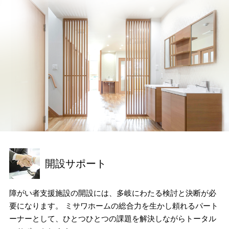
再開発・官民連携事業
土地活用実例
展示
場・
イベント情報
企業・IR
住まいるりんぐ（ロングサポート）
リフォーム事例
住まいづくりガイド
分譲マンション開発事業
カタログ請求
法人のお客さま
保証制度
事業用
買う
ニュース
収益不動産・投資開発事業
住まいのご相談
アフターメンテナンス
企業不動産活用（CRE）戦略
MISAWAについて
建築再生事業
事業用リノベーション
分譲住宅（建売・土地）検索
ミサワリフォーム
社宅建築
ミサワホームグループ
事業用売買
ホテル・旅館リフォーム
中古住宅検索
ご相談窓口
医療・介護・子育て・障がい福祉施設
IR情報
スムストック検索
リフォーム営業所
事業用地・事業用建物
SDGs
お客様センター
分譲マンション検索
これから土地活用・賃貸経営をご検討の方
開設サポート
分譲用地
環境活動
土地活用の基礎から長期安定経営を目指すオーナー様まで、賃貸経
売る
[MISAWA RELAY]
営に役立つ多彩な情報を幅広くお届けします。
これからリフォームをご検討の方
障がい者支援施設の開設には、多岐にわたる検討と決断が必
採用情報
要になります。
ミサワホームの総合力を生かし頼れるパート
実例動画や基礎知識、収納の工夫など、理想の住まいを叶えるリフ
ホームラウンジ 土地活用・賃貸経営
ォームの具体策とアイデアを豊富にご用意しています。
住まいの売却
ーナーとして、ひとつひとつの課題を解決しながら
トータル
ミサワホームオーナーさま・リフォーム工事ご契約者さまとミサワ
すべてのフィールドに新しい価値をデザインし、持続可能な未来志