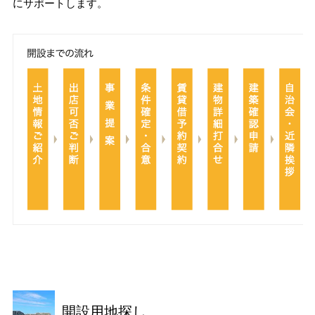
ホームを結ぶコミュニケーションサイト。お得・便利・安心なコン
にサポートします。
新卒者採用
向のまちづくりを実現していきます。
ホームラウンジ リフォーム
テンツや、ミサワホームからの大切なお知らせなど配信していま
す。
ミサワゼネラルソリューション
中途採用
これから住まいをご検討の方
ミサワオーナーズクラブ
多彩な動画やこだわりが詰まった建築実例、注目の最新情報など、
障がい者採用
住まいづくりを楽しく学べるデジタルラウンジです。
ホームラウンジ 新築・戸建て
ウエルネス事業
海外事業
開設用地探し