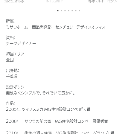
海と生きる家
INTEGRITY
都市のレトロモダン
静
新卒者採用
結ぶコミュニケーションサイト。お得・便利・安心なコンテンツや、ミサワホ
ちづくりを実現していきます。
ームからの大切なお知らせなど配信しています。
ホームラウンジ リフォーム
中途採用
これから住まいをご検討の方
ミサワゼネラルソリューション
所属：
ミサワオーナーズクラブ
ミサワホーム 商品開発部 センチュリーデザインオフィス
障がい者採用
多彩な動画やこだわりが詰まった建築実例、注目の最新情報など、住まい
づくりを楽しく学べるデジタルラウンジです。
資格：
チーフデザイナー
ウエルネス事業
ホームラウンジ 新築・戸建て
担当エリア：
全国
出身地：
海外事業
千葉県
設計ポリシー：
無駄なくシンプルで、それでいて豊かに。
作品：
2005年 ツイノスミカ MG住宅設計コンペ 新人賞
2008年 サクラの前の家 MG住宅設計コンペ 最優秀賞
2010年 街角の週末住宅 MG住宅設計コンペ グランプリ賞