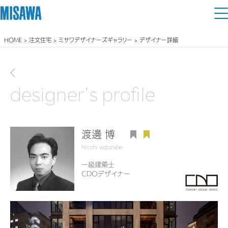
HOME
>
注文住宅
>
ミサワデザイナーズギャラリー
> デザイナー詳細
住まい
建てる
前画面に戻る
土地活用
[注文住宅]
designer's profile
個人のお客さま
商品ラインアップ
リフォーム
デザイン
渡邊 博
戸建て・マンション
賃貸住宅
まちづくり
hiroshi watanabe
テクノロジー（住まいの性能）
賃貸併用住宅
一級建築士
CDOデザイナー
複合開発・投資開発
ミサワリフォームとは
建築事例・建築実例
オーナーサポート
店舗・各種施設
リフォームの流れ
デザイナーズギャラリー
サポートメニュー
複合開発事業（ASMACI-アスマチ-）
土地活用モデルルーム見学
企
業・
IR情報
リフォームメニュー
インテリア