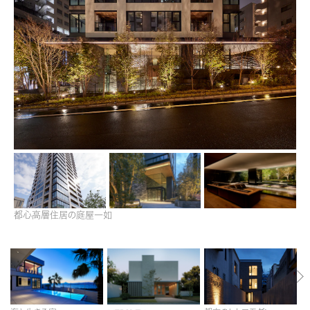
再開発・官民連携事業
土地活用実例
展示
場・
イベント情報
企業・IR
住まいるりんぐ（ロングサポート）
リフォーム事例
住まいづくりガイド
分譲マンション開発事業
カタログ請求
法人のお客さま
保証制度
事業用
買う
ニュース
収益不動産・投資開発事業
住まいのご相談
アフターメンテナンス
企業不動産活用（CRE）戦略
MISAWAについて
建築再生事業
事業用リノベーション
分譲住宅（建売・土地）検索
ミサワリフォーム
社宅建築
ミサワホームグループ
事業用売買
ホテル・旅館リフォーム
中古住宅検索
ご相談窓口
医療・介護・子育て・障がい福祉施設
IR情報
スムストック検索
リフォーム営業所
事業用地・事業用建物
SDGs
お客様センター
分譲マンション検索
都心高層住居の庭屋一如
これから土地活用・賃貸経営をご検討の方
分譲用地
環境活動
土地活用の基礎から長期安定経営を目指すオーナー様まで、賃貸経営に
売る
[MISAWA RELAY]
これからリフォームをご検討の方
役立つ多彩な情報を幅広くお届けします。
採用情報
実例動画や基礎知識、収納の工夫など、理想の住まいを叶えるリフォーム
ホームラウンジ 土地活用・賃貸経営
住まいの売却
の具体策とアイデアを豊富にご用意しています。
ミサワホームオーナーさま・リフォーム工事ご契約者さまとミサワホームを
すべてのフィールドに新しい価値をデザインし、持続可能な未来志向のま