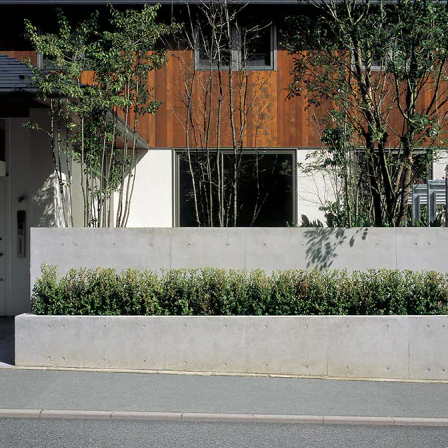
[MISAWA RELAY]
海外事業
住まいの売却