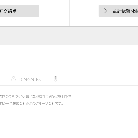
デザイナー
DESIGNERS
コンペティション
COMPETITION
志向のまちづくりと豊かな地域社会の実現を目指す
ノロジーズ株式会社(PLT)のグループ会社です。