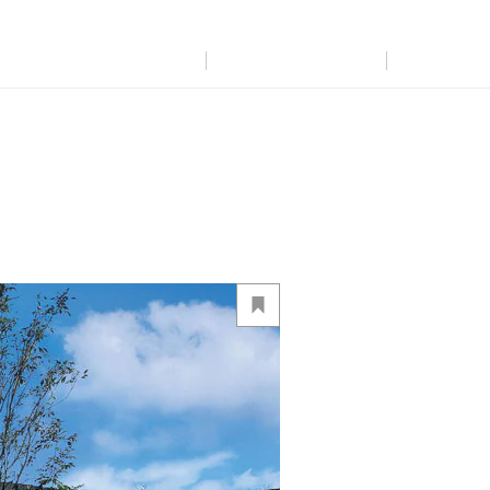
展示
場・
イベント情報
カタログ請求
住まいのご相談
リフォーム
まちづくり
オーナーサポート
企
業・
IR情報
閉じる
閉じる
閉じる
閉じる
閉じる
閉じる
これから土地活用・賃貸経営をご検討の方
これからリフォームをご検討の方
これから住まいをご検討の方
すべてのフィールドに新しい価値をデザインし、持続可能な未
多彩な動画やこだわりが詰まった建築実例、注目の最新情報な
土地活用の基礎から長期安定経営を目指すオーナー様まで、
実例動画や基礎知識、収納の工夫など、理想の住まいを叶える
ミサワホームオーナーさま・リフォーム工事ご契約者さまとミ
来志向のまちづくりを実現していきます。
ど、住まいづくりを楽しく学べるデジタルラウンジです。
賃貸経営に役立つ多彩な情報を幅広くお届けします。
リフォームの具体策とアイデアを豊富にご用意しています。
サワホームを結ぶコミュニケーションサイト。お得・便利・安心
なコンテンツや、ミサワホームからの大切なお知らせなど配信し
ミサワゼネラルソリューション
ホームラウンジ 新築・戸建て
ホームラウンジ 土地活用・賃貸経営
ホームラウンジ リフォーム
ています。
ミサワアイデンティティ
ミサワオーナーズクラブ