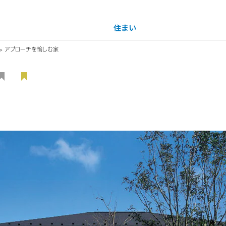
住まい
土地活用
> アプローチを愉しむ家
買う
法人のお客さま
事業用
事業用売買
ご相談窓口
採用情報
ナーを見る
分譲住宅（建売・土地）検索
企業不動産活用（CRE）戦略
事業用リノベーション
事業用地・事業用建物
お客様センター
新卒者採用
中古住宅検索
社宅建築
ホテル・旅館リフォーム
分譲用地
中途採用
スムストック検索
医療・介護・子育て・障がい福祉施設
障がい者採用
リフォーム営業所
分譲マンション検索
ウエルネス事業
売る