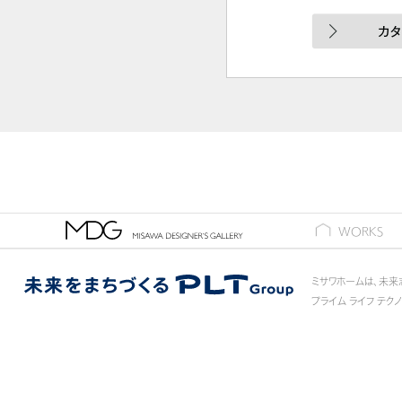
ギャラリー
WORKS
ミサワホームは、未来
プライム ライフ テク