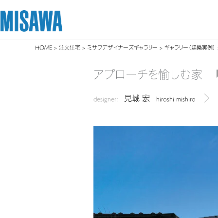
HOME
>
注文住宅
>
ミサワデザイナーズギャラリー
>
ギャラリー（建築実例）
リフォーム
住まい
土地活用
まちづくり
オーナーサポート
企業・IR情報
アプローチを愉しむ家
建てる
個人のお客さま
戸建て・マンション
複合開発・投資開発
サポートメニュー
企業・IR
見城 宏
[注文住宅]
designer:
hiroshi mishiro
デザイ
商品ラインアップ
賃貸住宅
ミサワリフォームとは
複合開発事業（ASMACI-アスマチ-）
住まいるりんぐ（ロングサポート）
ニュース
デザイン
賃貸併用住宅
リフォームの流れ
再開発・官民連携事業
保証制度
MISAWAについて
テクノロジー（住まいの性能）
店舗・各種施設
リフォームメニュー
分譲マンション開発事業
アフターメンテナンス
ミサワホームグループ
建築事例・建築実例
土地活用モデルルーム見学
リフォーム事例
収益不動産・投資開発事業
ミサワリフォーム
IR情報
デザイナーズギャラリー
土地活用実例
建築再生事業
SDGs