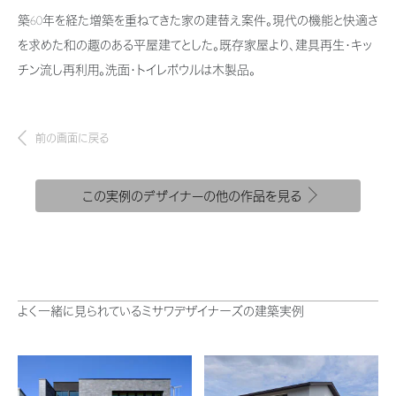
新卒者採用
結ぶコミュニケーションサイト。お得・便利・安心なコンテンツや、ミサワホ
ちづくりを実現していきます。
築60年を経た増築を重ねてきた家の建替え案件。現代の機能と快適さ
ームからの大切なお知らせなど配信しています。
ホームラウンジ リフォーム
を求めた和の趣のある平屋建てとした。既存家屋より、建具再生・キッ
中途採用
これから住まいをご検討の方
ミサワゼネラルソリューション
チン流し再利用。洗面・トイレボウルは木製品。
ミサワオーナーズクラブ
障がい者採用
多彩な動画やこだわりが詰まった建築実例、注目の最新情報など、住まい
づくりを楽しく学べるデジタルラウンジです。
前の画面に戻る
ウエルネス事業
ホームラウンジ 新築・戸建て
この実例のデザイナーの他の作品を見る
海外事業
よく一緒に見られているミサワデザイナーズの建築実例