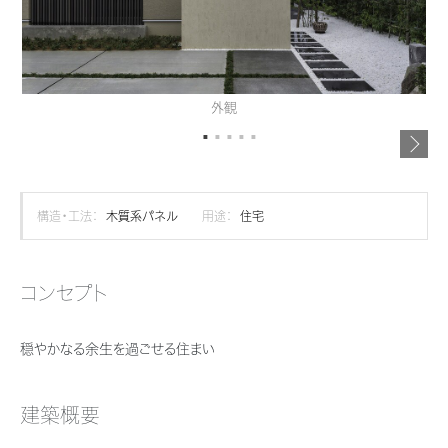
再開発・官民連携事業
土地活用実例
展示
場・
イベント情報
企業・IR
住まいるりんぐ（ロングサポート）
リフォーム事例
住まいづくりガイド
分譲マンション開発事業
カタログ請求
法人のお客さま
保証制度
事業用
買う
ニュース
収益不動産・投資開発事業
住まいのご相談
外観
アフターメンテナンス
企業不動産活用（CRE）戦略
MISAWAについて
建築再生事業
事業用リノベーション
分譲住宅（建売・土地）検索
ミサワリフォーム
社宅建築
ミサワホームグループ
事業用売買
ホテル・旅館リフォーム
中古住宅検索
構造・工法：
木質系パネル
用途：
住宅
ご相談窓口
医療・介護・子育て・障がい福祉施設
IR情報
スムストック検索
リフォーム営業所
事業用地・事業用建物
SDGs
コンセプト
お客様センター
分譲マンション検索
これから土地活用・賃貸経営をご検討の方
分譲用地
環境活動
穏やかなる余生を過ごせる住まい
土地活用の基礎から長期安定経営を目指すオーナー様まで、賃貸経営に
売る
[MISAWA RELAY]
これからリフォームをご検討の方
役立つ多彩な情報を幅広くお届けします。
採用情報
実例動画や基礎知識、収納の工夫など、理想の住まいを叶えるリフォーム
建築概要
ホームラウンジ 土地活用・賃貸経営
住まいの売却
の具体策とアイデアを豊富にご用意しています。
ミサワホームオーナーさま・リフォーム工事ご契約者さまとミサワホームを
すべてのフィールドに新しい価値をデザインし、持続可能な未来志向のま