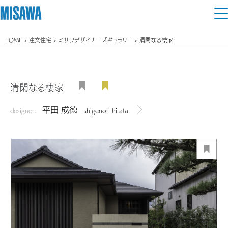
HOME
>
注文住宅
>
ミサワデザイナーズギャラリー
> 清閑なる棲家
住まい
建てる
土地活用
[注文住宅]
清閑なる棲家
個人のお客さま
商品ラインアップ
平田 成徳
リフォーム
designer:
shigenori hirata
デザイナーを見る
デザイン
戸建て・マンション
賃貸住宅
まちづくり
テクノロジー（住まいの性能）
賃貸併用住宅
複合開発・投資開発
ミサワリフォームとは
建築事例・建築実例
オーナーサポート
店舗・各種施設
リフォームの流れ
デザイナーズギャラリー
サポートメニュー
複合開発事業（ASMACI-アスマチ-）
土地活用モデルルーム見学
企
業・
IR情報
リフォームメニュー
インテリア