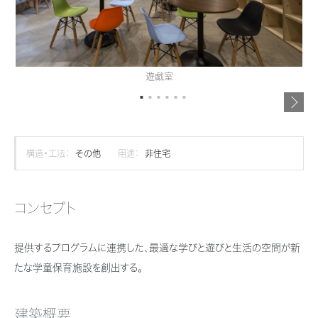
再開発・官民連携事業
土地活用実例
展示
場・
イベント情報
企業・IR
住まいるりんぐ（ロングサポート）
リフォーム事例
住まいづくりガイド
分譲マンション開発事業
カタログ請求
法人のお客さま
保証制度
事業用
買う
ニュース
収益不動産・投資開発事業
住まいのご相談
遊戯室
アフターメンテナンス
企業不動産活用（CRE）戦略
MISAWAについて
建築再生事業
事業用リノベーション
分譲住宅（建売・土地）検索
ミサワリフォーム
社宅建築
ミサワホームグループ
事業用売買
ホテル・旅館リフォーム
中古住宅検索
構造・工法：
その他
用途：
非住宅
ご相談窓口
医療・介護・子育て・障がい福祉施設
IR情報
スムストック検索
リフォーム営業所
事業用地・事業用建物
SDGs
コンセプト
お客様センター
分譲マンション検索
これから土地活用・賃貸経営をご検討の方
分譲用地
環境活動
提供するプログラムに連携した、最適な学びと遊びと生活の空間が新
土地活用の基礎から長期安定経営を目指すオーナー様まで、賃貸経営に
売る
[MISAWA RELAY]
これからリフォームをご検討の方
役立つ多彩な情報を幅広くお届けします。
たな学童保育施設を創出する。
採用情報
実例動画や基礎知識、収納の工夫など、理想の住まいを叶えるリフォーム
ホームラウンジ 土地活用・賃貸経営
住まいの売却
の具体策とアイデアを豊富にご用意しています。
ミサワホームオーナーさま・リフォーム工事ご契約者さまとミサワホームを
すべてのフィールドに新しい価値をデザインし、持続可能な未来志向のま
建築概要