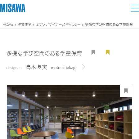
HOME
>
注文住宅
>
ミサワデザイナーズギャラリー
> 多様な学び空間のある学童保育
住まい
建てる
土地活用
[注文住宅]
多様な学び空間のある学童保育
個人のお客さま
商品ラインアップ
高木 基実
リフォーム
designer:
motomi takagi
デザイナーを見る
デザイン
戸建て・マンション
賃貸住宅
まちづくり
テクノロジー（住まいの性能）
賃貸併用住宅
複合開発・投資開発
ミサワリフォームとは
建築事例・建築実例
オーナーサポート
店舗・各種施設
リフォームの流れ
デザイナーズギャラリー
サポートメニュー
複合開発事業（ASMACI-アスマチ-）
土地活用モデルルーム見学
企
業・
IR情報
リフォームメニュー
インテリア