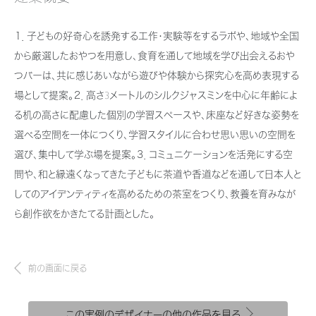
新卒者採用
結ぶコミュニケーションサイト。お得・便利・安心なコンテンツや、ミサワホ
ちづくりを実現していきます。
ームからの大切なお知らせなど配信しています。
ホームラウンジ リフォーム
１．子どもの好奇心を誘発する工作・実験等をするラボや、地域や全国
中途採用
これから住まいをご検討の方
ミサワゼネラルソリューション
から厳選したおやつを用意し、食育を通して地域を学び出会えるおや
ミサワオーナーズクラブ
障がい者採用
多彩な動画やこだわりが詰まった建築実例、注目の最新情報など、住まい
つバーは、共に感じあいながら遊びや体験から探究心を高め表現する
づくりを楽しく学べるデジタルラウンジです。
場として提案。２．高さ3メートルのシルクジャスミンを中心に年齢によ
ウエルネス事業
る机の高さに配慮した個別の学習スペースや、床座など好きな姿勢を
ホームラウンジ 新築・戸建て
選べる空間を一体につくり、学習スタイルに合わせ思い思いの空間を
選び、集中して学ぶ場を提案。３．コミュニケーションを活発にする空
海外事業
間や、和と縁遠くなってきた子どもに茶道や香道などを通して日本人と
してのアイデンティティを高めるための茶室をつくり、教養を育みなが
ら創作欲をかきたてる計画とした。
前の画面に戻る
この実例のデザイナーの他の作品を見る