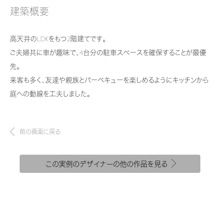
新卒者採用
結ぶコミュニケーションサイト。お得・便利・安心なコンテンツや、ミサワホ
ちづくりを実現していきます。
建築概要
ームからの大切なお知らせなど配信しています。
ホームラウンジ リフォーム
中途採用
これから住まいをご検討の方
ミサワゼネラルソリューション
高天井のLDKをもつ2階建てです。
ミサワオーナーズクラブ
障がい者採用
多彩な動画やこだわりが詰まった建築実例、注目の最新情報など、住まい
ご夫婦共に車が趣味で、4台分の駐車スペースを確保することが最優
づくりを楽しく学べるデジタルラウンジです。
先。
ウエルネス事業
来客も多く、友達や親族とバーベキューを楽しめるようにキッチンから
ホームラウンジ 新築・戸建て
庭への動線を工夫しました。
海外事業
前の画面に戻る
この実例のデザイナーの他の作品を見る