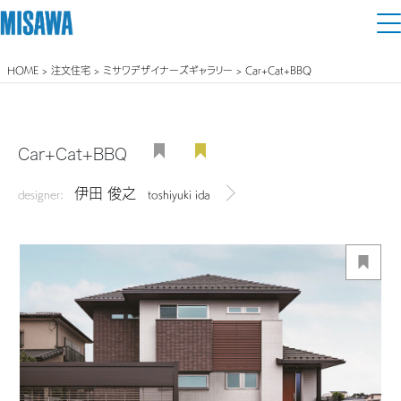
HOME
>
注文住宅
>
ミサワデザイナーズギャラリー
> Car+Cat+BBQ
住まい
建てる
土地活用
[注文住宅]
Car+Cat+BBQ
個人のお客さま
商品ラインアップ
伊田 俊之
リフォーム
designer:
toshiyuki ida
デザイナーを見る
デザイン
戸建て・マンション
賃貸住宅
まちづくり
テクノロジー（住まいの性能）
賃貸併用住宅
複合開発・投資開発
ミサワリフォームとは
建築事例・建築実例
オーナーサポート
店舗・各種施設
リフォームの流れ
デザイナーズギャラリー
サポートメニュー
複合開発事業（ASMACI-アスマチ-）
土地活用モデルルーム見学
企
業・
IR情報
リフォームメニュー
インテリア