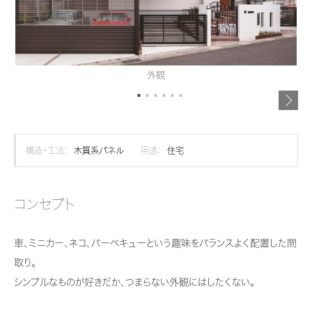
再開発・官民連携事業
土地活用実例
展示
場・
イベント情報
企業・IR
住まいるりんぐ（ロングサポート）
リフォーム事例
住まいづくりガイド
分譲マンション開発事業
カタログ請求
法人のお客さま
保証制度
事業用
買う
ニュース
収益不動産・投資開発事業
住まいのご相談
外観
アフターメンテナンス
企業不動産活用（CRE）戦略
MISAWAについて
建築再生事業
事業用リノベーション
分譲住宅（建売・土地）検索
ミサワリフォーム
社宅建築
ミサワホームグループ
事業用売買
ホテル・旅館リフォーム
中古住宅検索
構造・工法：
木質系パネル
用途：
住宅
ご相談窓口
医療・介護・子育て・障がい福祉施設
IR情報
スムストック検索
リフォーム営業所
事業用地・事業用建物
SDGs
コンセプト
お客様センター
分譲マンション検索
これから土地活用・賃貸経営をご検討の方
分譲用地
環境活動
車、ミニカー、ネコ、バーベキューという趣味をバランスよく配置した間
土地活用の基礎から長期安定経営を目指すオーナー様まで、賃貸経営に
売る
[MISAWA RELAY]
これからリフォームをご検討の方
役立つ多彩な情報を幅広くお届けします。
取り。
採用情報
シンプルなものが好きだか、つまらない外観にはしたくない。
実例動画や基礎知識、収納の工夫など、理想の住まいを叶えるリフォーム
ホームラウンジ 土地活用・賃貸経営
住まいの売却
の具体策とアイデアを豊富にご用意しています。
ミサワホームオーナーさま・リフォーム工事ご契約者さまとミサワホームを
すべてのフィールドに新しい価値をデザインし、持続可能な未来志向のま