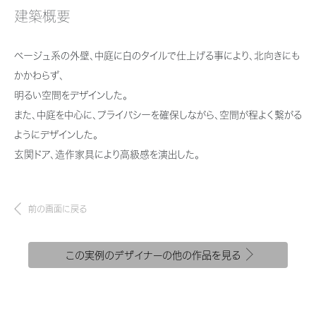
新卒者採用
結ぶコミュニケーションサイト。お得・便利・安心なコンテンツや、ミサワホ
ちづくりを実現していきます。
建築概要
ームからの大切なお知らせなど配信しています。
ホームラウンジ リフォーム
中途採用
これから住まいをご検討の方
ミサワゼネラルソリューション
ベージュ系の外壁、中庭に白のタイルで仕上げる事により、北向きにも
ミサワオーナーズクラブ
障がい者採用
多彩な動画やこだわりが詰まった建築実例、注目の最新情報など、住まい
かかわらず、
づくりを楽しく学べるデジタルラウンジです。
明るい空間をデザインした。
ウエルネス事業
また、中庭を中心に、プライバシーを確保しながら、空間が程よく繋がる
ホームラウンジ 新築・戸建て
ようにデザインした。
玄関ドア、造作家具により高級感を演出した。
海外事業
前の画面に戻る
この実例のデザイナーの他の作品を見る