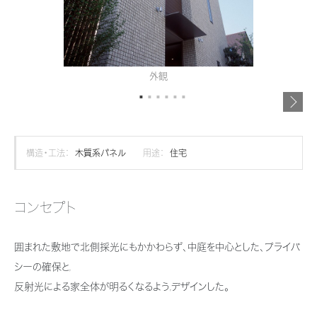
再開発・官民連携事業
土地活用実例
展示
場・
イベント情報
企業・IR
住まいるりんぐ（ロングサポート）
リフォーム事例
住まいづくりガイド
分譲マンション開発事業
カタログ請求
法人のお客さま
保証制度
事業用
買う
ニュース
収益不動産・投資開発事業
住まいのご相談
外観
アフターメンテナンス
企業不動産活用（CRE）戦略
MISAWAについて
建築再生事業
事業用リノベーション
分譲住宅（建売・土地）検索
ミサワリフォーム
社宅建築
ミサワホームグループ
事業用売買
ホテル・旅館リフォーム
中古住宅検索
構造・工法：
木質系パネル
用途：
住宅
ご相談窓口
医療・介護・子育て・障がい福祉施設
IR情報
スムストック検索
リフォーム営業所
事業用地・事業用建物
SDGs
コンセプト
お客様センター
分譲マンション検索
これから土地活用・賃貸経営をご検討の方
分譲用地
環境活動
囲まれた敷地で北側採光にもかかわらず、中庭を中心とした、プライバ
土地活用の基礎から長期安定経営を目指すオーナー様まで、賃貸経営に
売る
[MISAWA RELAY]
これからリフォームをご検討の方
役立つ多彩な情報を幅広くお届けします。
シーの確保と,
採用情報
反射光による家全体が明るくなるよう,デザインした。
実例動画や基礎知識、収納の工夫など、理想の住まいを叶えるリフォーム
ホームラウンジ 土地活用・賃貸経営
住まいの売却
の具体策とアイデアを豊富にご用意しています。
ミサワホームオーナーさま・リフォーム工事ご契約者さまとミサワホームを
すべてのフィールドに新しい価値をデザインし、持続可能な未来志向のま