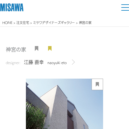
HOME
>
注文住宅
>
ミサワデザイナーズギャラリー
> 神宮の家
住まい
建てる
土地活用
[注文住宅]
神宮の家
個人のお客さま
商品ラインアップ
江藤 直幸
リフォーム
designer:
naoyuki eto
デザイナーを見る
デザイン
戸建て・マンション
賃貸住宅
まちづくり
テクノロジー（住まいの性能）
賃貸併用住宅
複合開発・投資開発
ミサワリフォームとは
建築事例・建築実例
オーナーサポート
店舗・各種施設
リフォームの流れ
デザイナーズギャラリー
サポートメニュー
複合開発事業（ASMACI-アスマチ-）
土地活用モデルルーム見学
企
業・
IR情報
リフォームメニュー
インテリア