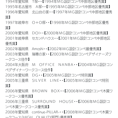
1994年愛知県 Ｔ邸・・【1994年ＭＧ設計コンペ中部地区優秀賞】
1995年名古屋市 Ａ邸・・【1995年ＭＧ設計コンペ中部地区優秀賞】
ミサワアイデンティティ
1996年愛知県 北山台の家・・【1997年ＭＧ設計コンペ中部地区優秀
賞】
1997年岐阜市 Ｏ＋Ｏ邸・・【1998年ＭＧ設計コンペ中部地区優秀
賞】
2000年愛知県 ＤＯＩ・・【2000年ＭＧ設計コンペ中部地区優秀賞】
2001年岐阜県 セカンドハウス・・【2001年ＭＧ設計コンペ中部地区
優秀賞】
2002年福岡県 Amoshi・・【2002年ＭＧ設計コンペ最優秀賞】
2003年愛知県 瑞穂の家・・【2003年ＭＧ設計コンペデザイナーズワ
ークコース佳作】
2004年大阪府 Ｍ ＯＦＦＩＣＥ ＮＡＮＢＡ・・【2004年ＭＧ設計コン
ペデザイナーワークコース佳作】
2005年愛知県 ＤＧ・・【2005年ＭＧ設計コンペ特別賞】
2005年三重県 ＳＩＬＶＥＲ ＬＩＮＥ・・【2005年ＭＧ設計コンペ特別
賞】
2006年愛知県 ＢＲＯＷＮ ＢＯＸ・・【2006年ＭＧ設計コンペ木質ワ
ークコース優秀賞】
2006年三重県 ＳＵＲＲＯＵＮＤ ＨＯＵＳＥ・・【2006年ＭＧ設計コ
ンペ木質ワークコース優秀賞】
2008年愛知県 continue-PILLAR-・・【2008年ＭＧ設計コンペ木質ワ
ークコース（HIGH QUALITY部門）優秀賞】