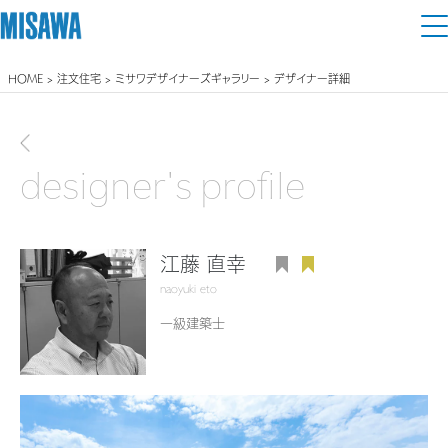
HOME
>
注文住宅
>
ミサワデザイナーズギャラリー
> デザイナー詳細
住まい
建てる
前画面に戻る
土地活用
[注文住宅]
designer's profile
個人のお客さま
商品ラインアップ
リフォーム
デザイン
江藤 直幸
戸建て・マンション
賃貸住宅
まちづくり
naoyuki eto
テクノロジー（住まいの性能）
賃貸併用住宅
一級建築士
複合開発・投資開発
ミサワリフォームとは
建築事例・建築実例
オーナーサポート
店舗・各種施設
リフォームの流れ
デザイナーズギャラリー
サポートメニュー
複合開発事業（ASMACI-アスマチ-）
土地活用モデルルーム見学
企
業・
IR情報
リフォームメニュー
インテリア