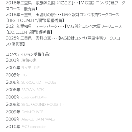
2016年三重県 家族葬会館「和ごころ」・・【ＭＧ設計コンペ特建ワーク
スコース 優秀賞】
2018年三重県 玉城町の家・・・【ＭＧ設計コンペ木質ワークコース
（HIGH QUALITY部門）最優秀賞】
2021年愛知県 テーマパーク・・・【ＭＧ設計コンペ木質ワークコース
（EXCELLENT部門）優秀賞】
2025年三重県 霞町の家・・・【MG設計コンペ（戸建住宅ワークスコー
ス）優秀賞】
コンペティション受賞作品：
2003年
瑞穂の家
2005年
SILVER LINE
2005年
DG
2006年
SURROUND HOUSE
2006年
BROWN BOX
2008年
continue-PILLAR-
2008年
Slit-SURROUND HOUSE Ⅲ-
2009年
Deck-LOUVER
2009年
Alley-CURTAIN WALL-
2010年
FACE-connection-