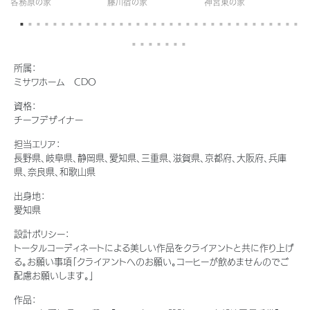
各務原の家
藤川宿の家
神宮東の家
玉
新卒者採用
結ぶコミュニケーションサイト。お得・便利・安心なコンテンツや、ミサワホ
ちづくりを実現していきます。
ームからの大切なお知らせなど配信しています。
ホームラウンジ リフォーム
中途採用
これから住まいをご検討の方
ミサワゼネラルソリューション
ミサワオーナーズクラブ
障がい者採用
所属：
多彩な動画やこだわりが詰まった建築実例、注目の最新情報など、住まい
ミサワホーム CDO
づくりを楽しく学べるデジタルラウンジです。
資格：
ウエルネス事業
チーフデザイナー
ホームラウンジ 新築・戸建て
担当エリア：
長野県、岐阜県、静岡県、愛知県、三重県、滋賀県、京都府、大阪府、兵庫
海外事業
県、奈良県、和歌山県
出身地：
愛知県
設計ポリシー：
トータルコーディネートによる美しい作品をクライアントと共に作り上げ
る。お願い事項「クライアントへのお願い。コーヒーが飲めませんのでご
配慮お願いします。」
作品：