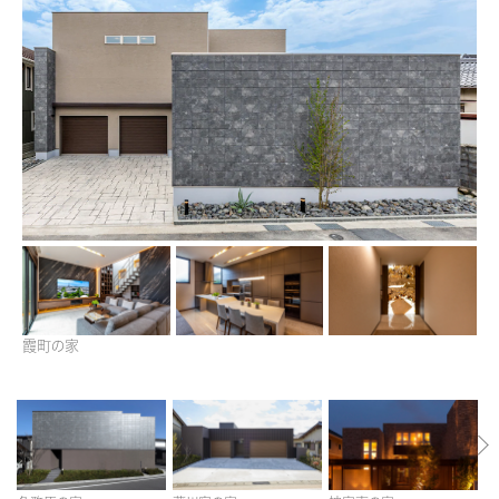
再開発・官民連携事業
土地活用実例
展示
場・
イベント情報
企業・IR
住まいるりんぐ（ロングサポート）
リフォーム事例
住まいづくりガイド
分譲マンション開発事業
カタログ請求
法人のお客さま
保証制度
事業用
買う
ニュース
収益不動産・投資開発事業
住まいのご相談
アフターメンテナンス
企業不動産活用（CRE）戦略
MISAWAについて
建築再生事業
事業用リノベーション
分譲住宅（建売・土地）検索
ミサワリフォーム
社宅建築
ミサワホームグループ
事業用売買
ホテル・旅館リフォーム
中古住宅検索
ご相談窓口
医療・介護・子育て・障がい福祉施設
IR情報
スムストック検索
リフォーム営業所
事業用地・事業用建物
SDGs
お客様センター
分譲マンション検索
霞町の家
これから土地活用・賃貸経営をご検討の方
分譲用地
環境活動
土地活用の基礎から長期安定経営を目指すオーナー様まで、賃貸経営に
売る
[MISAWA RELAY]
これからリフォームをご検討の方
役立つ多彩な情報を幅広くお届けします。
採用情報
実例動画や基礎知識、収納の工夫など、理想の住まいを叶えるリフォーム
ホームラウンジ 土地活用・賃貸経営
住まいの売却
の具体策とアイデアを豊富にご用意しています。
ミサワホームオーナーさま・リフォーム工事ご契約者さまとミサワホームを
すべてのフィールドに新しい価値をデザインし、持続可能な未来志向のま